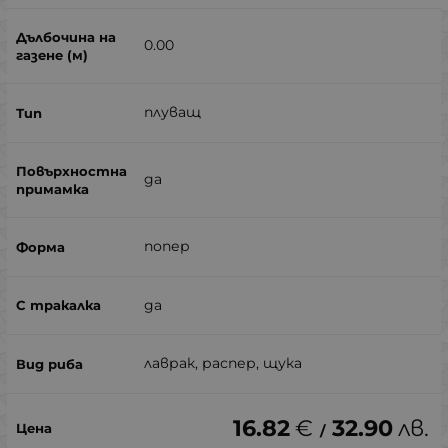
0.00
плуващ
да
попер
да
лаврак, распер, щука
16.82
€
32.90
лв.
/