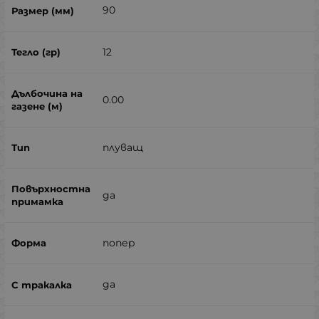
90
12
0.00
плуващ
да
попер
да