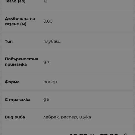
12
0.00
плуващ
да
попер
да
лаврак, распер, щука