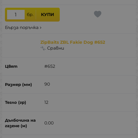
бр.
КУПИ
Бърза поръчка
ZipBaits ZBL Fakie Dog #652
Сравни
#652
90
12
0.00