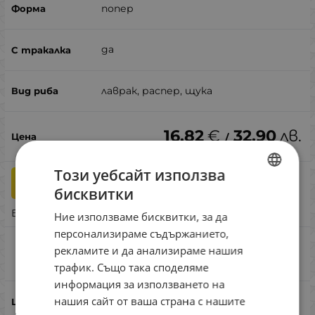
попер
да
лаврак, распер, щука
16.82
€
32.90
лв.
/
Този уебсайт използва
бр.
КУПИ
бисквитки
BULGARIAN
Бърза поръчка
Ние използваме бисквитки, за да
ENGLISH
персонализираме съдържанието,
ROMANIAN
ZipBaits ZBL Fakie Dog #BO-013
рекламите и да анализираме нашия
Сравни
трафик. Също така споделяме
GREEK
информация за използването на
нашия сайт от ваша страна с нашите
#BO-013