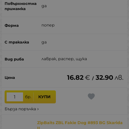
да
попер
да
лаврак, распер, щука
16.82
€
32.90
лв.
/
бр.
КУПИ
Бърза поръчка
ZipBaits ZBL Fakie Dog #893 BG Skarida
II