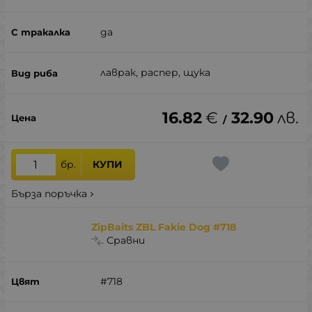
да
лаврак, распер, щука
16.82
€
32.90
лв.
/
бр.
КУПИ
Бърза поръчка
ZipBaits ZBL Fakie Dog #718
Сравни
#718