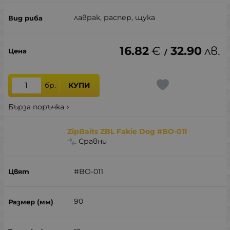
лаврак, распер, щука
16.82
€
32.90
лв.
/
бр.
КУПИ
Бърза поръчка
ZipBaits ZBL Fakie Dog #BO-011
Сравни
#BO-011
90