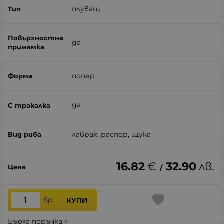
плуващ
да
попер
да
лаврак, распер, щука
16.82
€
32.90
лв.
/
бр.
КУПИ
Бърза поръчка