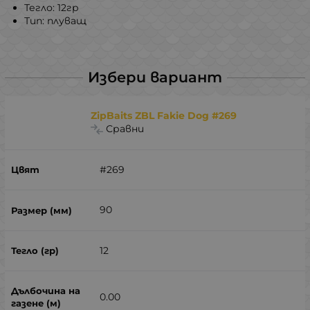
Тегло: 12гр
Тип: плуващ
Избери вариант
ZipBaits ZBL Fakie Dog #269
Сравни
#269
90
12
0.00