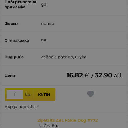
да
попер
да
лаврак, распер, щука
16.82
€
32.90
лв.
/
бр.
КУПИ
Бърза поръчка
ZipBaits ZBL Fakie Dog #772
Сравни