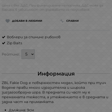
Цена с вкл. ДДС. При финализиране на поръчка, ДДС може да
варира, в зависимост от държавата на получаване.
ДОБАВИ В ЛЮБИМИ
СРАВНИ
Воблери за спининг риболов
Zip Baits
Рейтинг:
Информация
ZBL Fakie Dog е повърхностен модел, който при туич
водене прави много изразителна и широка
зигзагообразна игра. В предната си част му е
премахната тежеста, а утежнението е в средната и
задна част на примамката.
Дължина: 9см