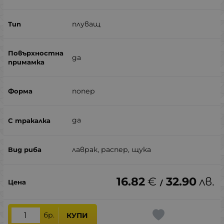
плуващ
да
попер
да
лаврак, распер, щука
16.82
€
32.90
лв.
/
бр.
КУПИ