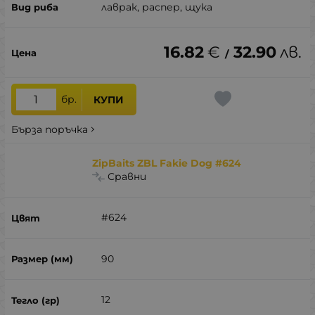
лаврак, распер, щука
16.82
€
32.90
лв.
/
бр.
КУПИ
Бърза поръчка
ZipBaits ZBL Fakie Dog #624
Сравни
#624
90
12