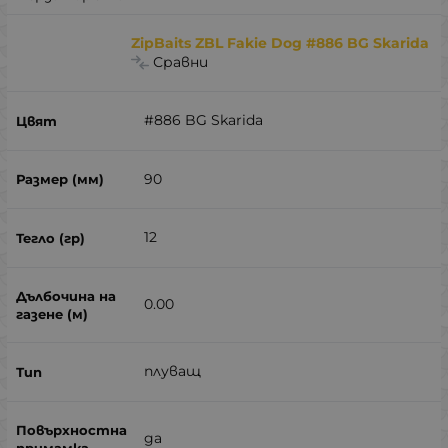
ZipBaits ZBL Fakie Dog #886 BG Skarida
Сравни
#886 BG Skarida
90
12
0.00
плуващ
да