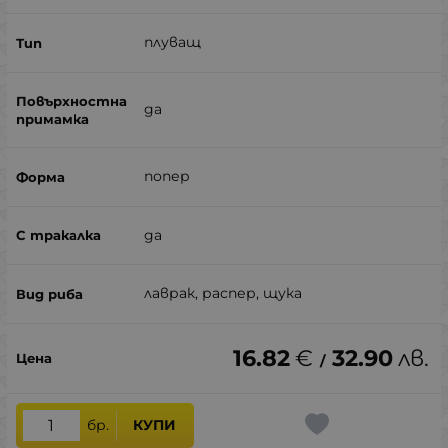
плуващ
да
попер
да
лаврак, распер, щука
16.82
€
32.90
лв.
/
бр.
КУПИ