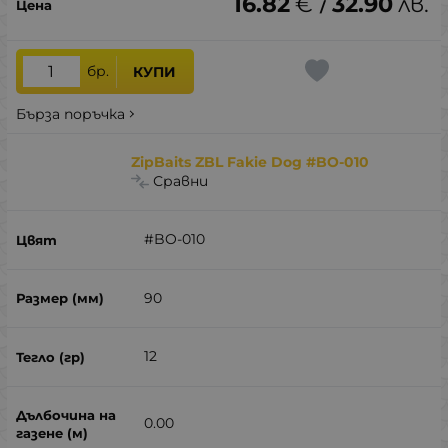
16.82
€
32.90
лв.
/
бр.
КУПИ
Бърза поръчка
ZipBaits ZBL Fakie Dog #BO-010
Сравни
#BO-010
90
12
0.00