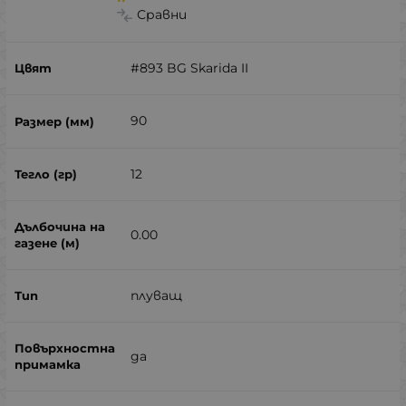
Сравни
#893 BG Skarida II
90
12
0.00
плуващ
да