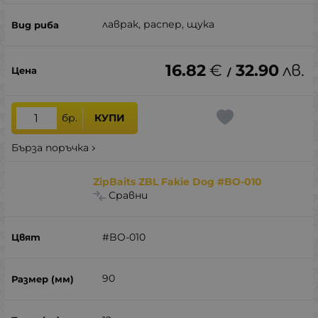
лаврак, распер, щука
16.82
€
32.90
лв.
/
бр.
КУПИ
Бърза поръчка
ZipBaits ZBL Fakie Dog #BO-010
Сравни
#BO-010
90