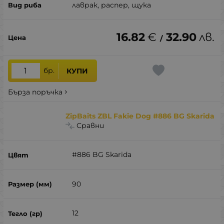
лаврак, распер, щука
16.82
€
32.90
лв.
/
бр.
КУПИ
Бърза поръчка
ZipBaits ZBL Fakie Dog #886 BG Skarida
Сравни
#886 BG Skarida
90
12