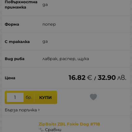
да
попер
да
лаврак, распер, щука
16.82
€
32.90
лв.
/
бр.
КУПИ
Бърза поръчка
ZipBaits ZBL Fakie Dog #718
Сравни