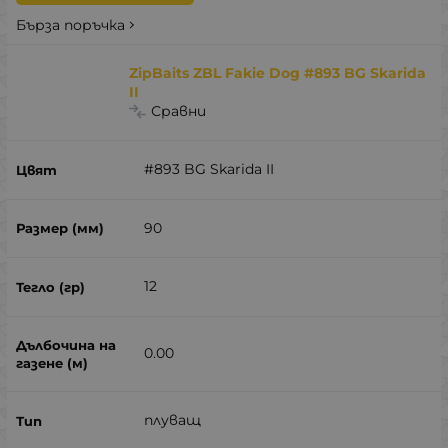
Бърза поръчка
ZipBaits ZBL Fakie Dog #893 BG Skarida
II
Сравни
#893 BG Skarida II
90
12
0.00
плуващ