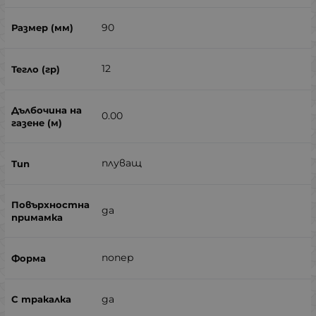
90
12
0.00
плуващ
да
попер
да