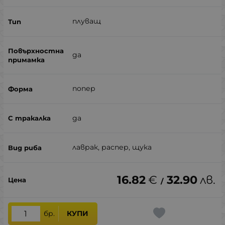
плуващ
да
попер
да
лаврак, распер, щука
16.82
€
32.90
лв.
/
бр.
КУПИ