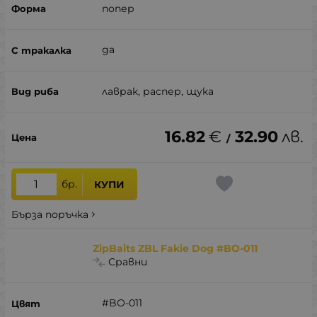
попер
да
лаврак, распер, щука
16.82
€
32.90
лв.
/
бр.
КУПИ
Бърза поръчка
ZipBaits ZBL Fakie Dog #BO-011
Сравни
#BO-011