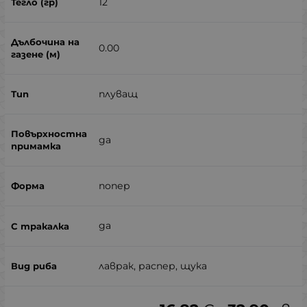
12
0.00
плуващ
да
попер
да
лаврак, распер, щука