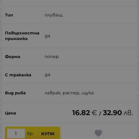
плуващ
да
попер
да
лаврак, распер, щука
16.82
€
32.90
лв.
/
бр.
КУПИ