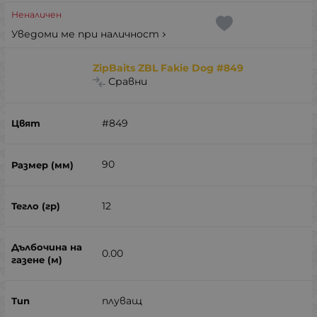
Неналичен
Уведоми ме при наличност
ZipBaits ZBL Fakie Dog #849
Сравни
#849
90
12
0.00
плуващ