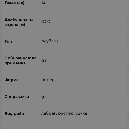
12
0.00
плуващ
да
попер
да
лаврак, распер, щука