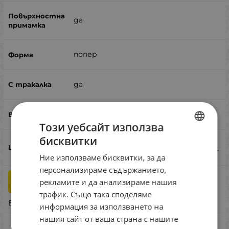
да
попер
да
лаврак, распер, щука
Този уебсайт използва
бисквитки
BULGARIAN
16.82
€
32.90
лв.
/
Ние използваме бисквитки, за да
ENGLISH
персонализираме съдържанието,
ROMANIAN
бр.
рекламите и да анализираме нашия
КУПИ
трафик. Също така споделяме
GREEK
Бърза поръчка
информация за използването на
нашия сайт от ваша страна с нашите
ZipBaits ZBL Fakie Dog #BO-013