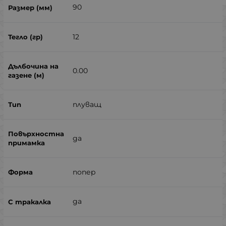
90
12
0.00
плуващ
да
попер
да