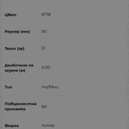
#718
90
12
0.00
плуващ
да
попер