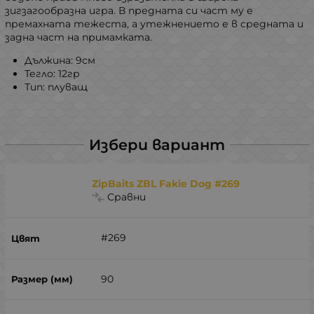
зигзагообразна игра. В предната си част му е
премахната тежеста, а утежнението е в средната и
задна част на примамката.
Дължина: 9см
Тегло: 12гр
Тип: плуващ
Избери вариант
ZipBaits ZBL Fakie Dog #269
Сравни
#269
90