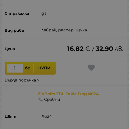
да
лаврак, распер, щука
16.82
€
32.90
лв.
/
бр.
КУПИ
Бърза поръчка
ZipBaits ZBL Fakie Dog #624
Сравни
#624