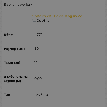
Бърза поръчка
ZipBaits ZBL Fakie Dog #772
Сравни
#772
90
12
0.00
плуващ