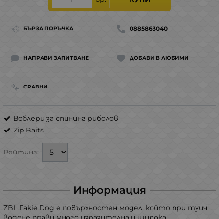
0885863040
БЪРЗА ПОРЪЧКА
НАПРАВИ ЗАПИТВАНЕ
ДОБАВИ В ЛЮБИМИ
СРАВНИ
Воблери за спининг риболов
Zip Baits
Рейтинг:
Информация
ZBL Fakie Dog е повърхностен модел, който при туич
водене прави много изразителна и широка