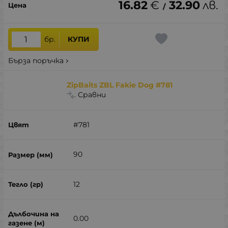
16.82
€
32.90
лв.
/
бр.
КУПИ
Бърза поръчка
ZipBaits ZBL Fakie Dog #781
Сравни
#781
90
12
0.00