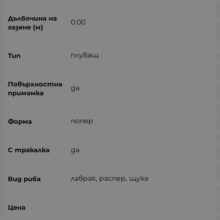
0.00
плуващ
да
попер
да
лаврак, распер, щука