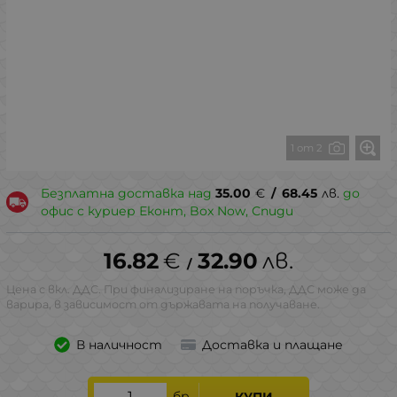
1 от 2
Безплатна доставка над
35.00
€
/
68.45
лв.
до
офис с куриер Еконт, Box Now, Спиди
16.82
€
32.90
лв.
/
Цена с вкл. ДДС. При финализиране на поръчка, ДДС може да
варира, в зависимост от държавата на получаване.
В наличност
Доставка и плащане
бр.
КУПИ