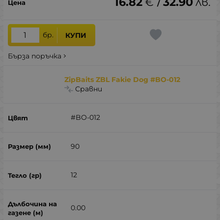
16.82
€
32.90
лв.
/
бр.
КУПИ
Бърза поръчка
ZipBaits ZBL Fakie Dog #BO-012
Сравни
#BO-012
90
12
0.00