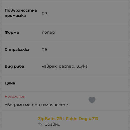
да
попер
да
лаврак, распер, щука
Неналичен
Уведоми ме при наличност
ZipBaits ZBL Fakie Dog #713
Сравни