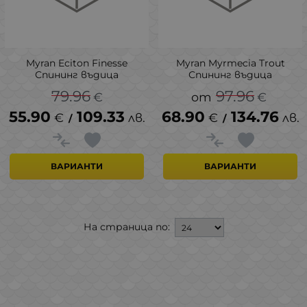
Myran Eciton Finesse
Myran Myrmecia Trout
Спининг въдица
Спининг въдица
79.96
97.96
€
€
55.90
109.33
68.90
134.76
€
лв.
€
лв.
/
/
ВАРИАНТИ
ВАРИАНТИ
На страница по: