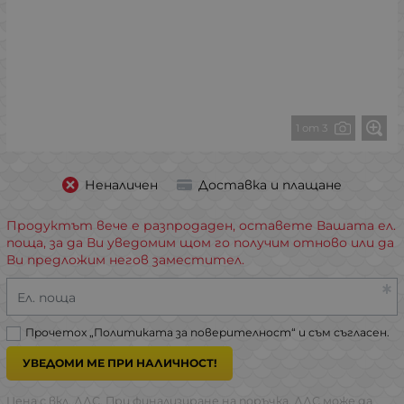
1 от 3
Неналичен
Доставка и плащане
Продуктът вече е разпродаден, оставете Вашата ел.
поща, за да Ви уведомим щом го получим отново или да
Ви предложим негов заместител.
Ел. поща
Прочетох „
Политиката за поверителност
“ и съм съгласен.
УВЕДОМИ МЕ ПРИ НАЛИЧНОСТ!
Цена с вкл. ДДС. При финализиране на поръчка, ДДС може да