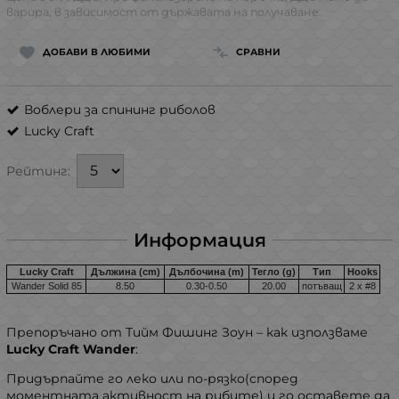
варира, в зависимост от държавата на получаване.
ДОБАВИ В ЛЮБИМИ
СРАВНИ
Воблери за спининг риболов
Lucky Craft
Рейтинг:
Информация
Lucky Craft
Дължина
(сm)
Дълбочина
(m)
Тегло
(g)
Тип
Hooks
Wander Solid 85
8.50
0.30-0.50
20.00
потъващ
2 x #8
Препоръчано от Тийм Фишинг Зоун – как използваме
Lucky Craft Wander
:
Придърпайте го леко или по-рязко(според
моментната активност на рибите) и го оставете да