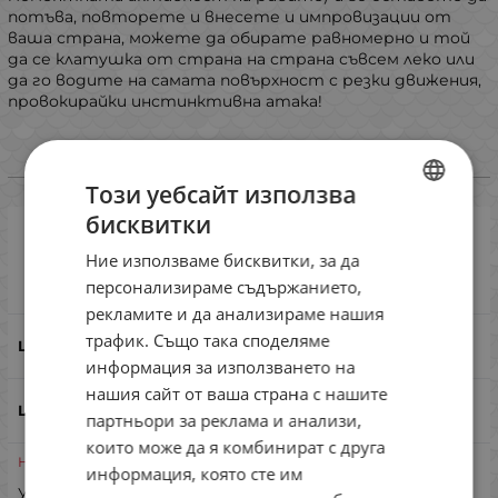
потъва, повторете и внесете и импровизации от
ваша страна, можете да обирате равномерно и той
да се клатушка от страна на страна съвсем леко или
да го водите на самата повърхност с резки движения,
провокирайки инстинктивна атака!
Избери вариант
Този уебсайт използва
бисквитки
BULGARIAN
Lucky Craft Wander Solid 85 S Night
Ние използваме бисквитки, за да
Candy
ENGLISH
Сравни
персонализираме съдържанието,
ROMANIAN
рекламите и да анализираме нашия
трафик. Също така споделяме
GREEK
Night Candy
информация за използването на
нашия сайт от ваша страна с нашите
партньори за реклама и анализи,
които може да я комбинират с друга
Неналичен
информация, която сте им
Уведоми ме при наличност