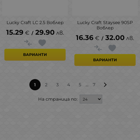
Lucky Craft LC 2.5 Воблер
Lucky Craft Staysee 90SP
Воблер
15.29
29.90
€
лв.
/
16.36
32.00
€
лв.
/
ВАРИАНТИ
ВАРИАНТИ
...
1
2
3
4
5
7
На страница по: