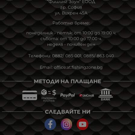
“Фишинг Зоун“ ЕOOД
гр. София
ул. Вихрен 45А
Работно време:
понеделник - петък: от 10:00 до 19:00 ч.
събота: от 10:00 до 17:00 ч.
неделя - почивен ден
Tелефони:
0882/ 085 001
,
0885/ 863 040
Email:
office:at:fishingzone.bg
МЕТОДИ НА ПЛАЩАНЕ
СЛЕДВАЙТЕ НИ