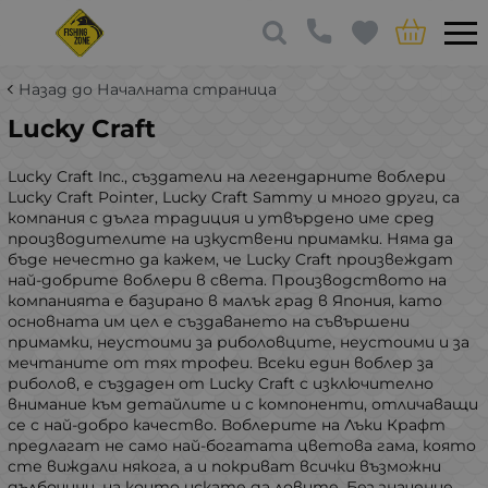
Назад до Началната страница
Lucky Craft
Lucky Craft Inc., създатели на легендарните воблери
Lucky Craft Pointer, Lucky Craft Sammy и много други, са
компания с дълга традиция и утвърдено име сред
производителите на изкуствени примамки. Няма да
бъде нечестно да кажем, че Lucky Craft произвеждат
най-добрите воблери в света. Производството на
компанията е базирано в малък град в Япония, като
основната им цел е създаването на съвършени
примамки, неустоими за риболовците, неустоими и за
мечтаните от тях трофеи. Всеки един воблер за
риболов, е създаден от Lucky Craft с изключително
внимание към детайлите и с компоненти, отличаващи
се с най-добро качество. Воблерите на Лъки Крафт
предлагат не само най-богатата цветова гама, която
сте виждали някога, а и покриват всички възможни
дълбочини, на които искате да ловите. Без значение