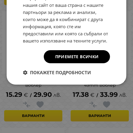
нашия сайт от ваша страна с нашите
партньори за реклама и анализи,
които може да я комбинират с друга
информация, която сте им
предоставили или която са събрали от
вашето използване на техните услуги.
ПРИЕМЕТЕ ВСИЧКИ
ПОКАЖЕТЕ ПОДРОБНОСТИ
Lucky Craft LC 1.5 SSR
Lucky Craft Fat CB BDS1
Воблер
49mm Воблер
15.29
29.90
17.38
33.99
€
лв.
€
лв.
/
/
ВАРИАНТИ
ВАРИАНТИ