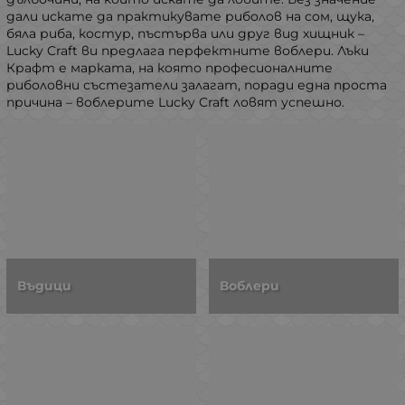
дали искате да практикувате риболов на сом, щука,
бяла риба, костур, пъстърва или друг вид хищник –
Lucky Craft ви предлага перфектните воблери. Лъки
Крафт е марката, на която професионалните
риболовни състезатели залагат, поради една проста
причина – воблерите Lucky Craft ловят успешно.
Въдици
Воблери