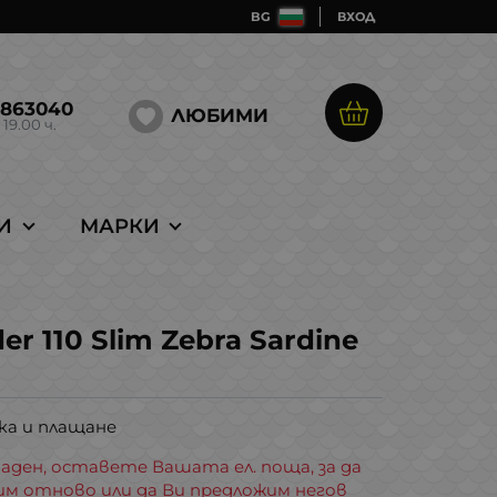
BG
ВХОД
5863040
ЛЮБИМИ
 19.00 ч.
И
МАРКИ
er 110 Slim Zebra Sardine
ка и плащане
аден, оставете Вашата ел. поща, за да
им отново или да Ви предложим негов