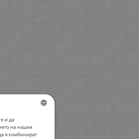
е и да
BULGARIAN
нето на нашия
ENGLISH
 да я комбинират