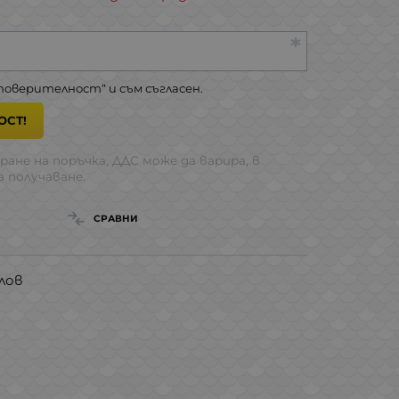
 поверителност
“ и съм съгласен.
ОСТ!
ране на поръчка, ДДС може да варира, в
 получаване.
СРАВНИ
лов