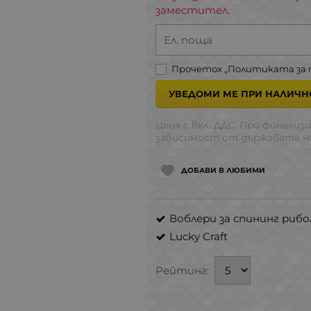
заместител.
Ел. поща
Прочетох „
Политиката за
УВЕДОМИ МЕ ПРИ НАЛИЧН
Цена с вкл. ДДС. При финализи
зависимост от държавата на
ДОБАВИ В ЛЮБИМИ
Воблери за спининг рибо
Lucky Craft
Рейтинг: