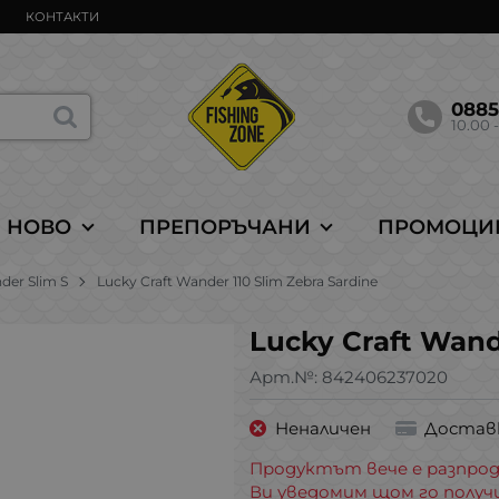
КОНТАКТИ
088
10.00 -
НОВО
ПРЕПОРЪЧАНИ
ПРОМОЦИ
der Slim S
Lucky Craft Wander 110 Slim Zebra Sardine
Lucky Craft Wand
Арт.№:
842406237020
Неналичен
Достав
Продуктът вече е разпрод
Ви уведомим щом го получ