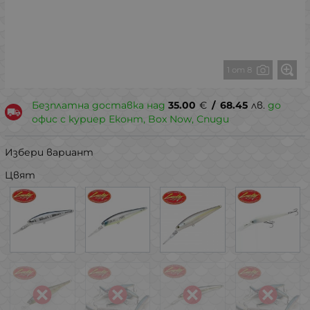
1 от 8
Безплатна доставка над
35.00
€
/
68.45
лв.
до
офис с куриер Еконт, Box Now, Спиди
Избери вариант
Цвят