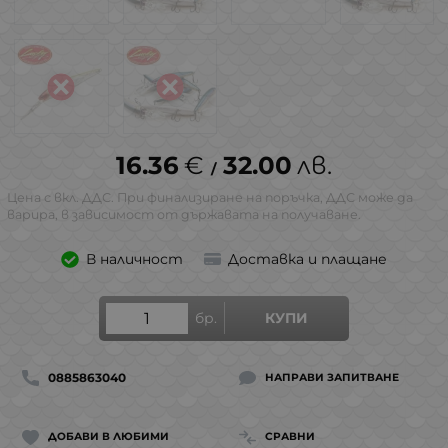
16.36
€
32.00
лв.
/
Цена с вкл. ДДС. При финализиране на поръчка, ДДС може да
варира, в зависимост от държавата на получаване.
В наличност
Доставка и плащане
бр.
КУПИ
0885863040
НАПРАВИ ЗАПИТВАНЕ
ДОБАВИ В ЛЮБИМИ
СРАВНИ