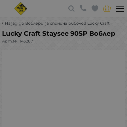
Назад до Воблери за спининг риболов Lucky Craft
Lucky Craft Staysee 90SP Воблер
Арт.№:
143287