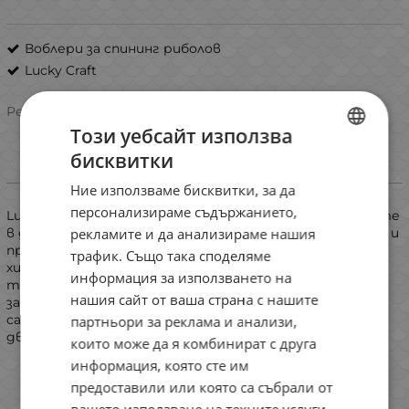
Воблери за спининг риболов
Lucky Craft
Рейтинг:
Този уебсайт използва
бисквитки
BULGARIAN
Информация
Ние използваме бисквитки, за да
ENGLISH
персонализираме съдържанието,
Lucky Craft Staysee е воблер, който предизвиква рибите
ROMANIAN
рекламите и да анализираме нашия
в дълбоки места. Достига дълбочини от над 3 метра и
продължава все така съблазнително да провокира
трафик. Също така споделяме
GREEK
хищниците. Оборудвана е както със система за
информация за използването на
трансфер на тежестта, която спомага за далечно
нашия сайт от ваша страна с нашите
замятане, така и с вградени утежнения и метални
сачми, за да създават провокиращ хищника звук при
партньори за реклама и анализи,
движението на воблера.
които може да я комбинират с друга
информация, която сте им
предоставили или която са събрали от