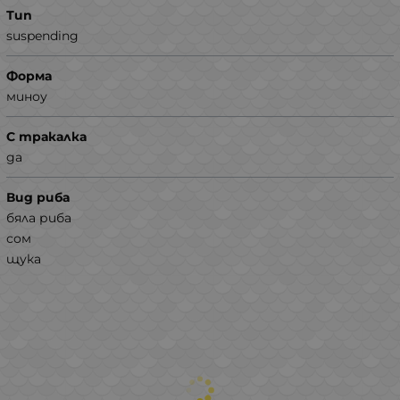
Тип
suspending
Форма
миноу
С тракалка
да
Вид риба
бяла риба
сом
щука