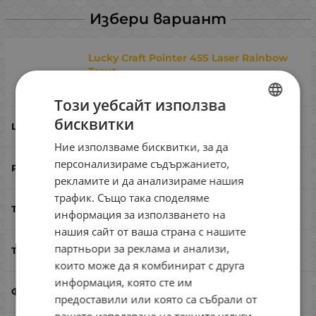
Избери вариант
Lucky Craft Pointer 45S Laser Rainbow
Trout
Сравни
Този уебсайт използва
бисквитки
Laser Rainbow Trout
BULGARIAN
Ние използваме бисквитки, за да
ENGLISH
персонализираме съдържанието,
45
ROMANIAN
рекламите и да анализираме нашия
трафик. Също така споделяме
GREEK
3.5
информация за използването на
нашия сайт от ваша страна с нашите
партньори за реклама и анализи,
потъващ
които може да я комбинират с друга
информация, която сте им
миноу
предоставили или която са събрали от