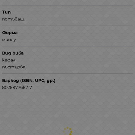
Тип
потъващ
Форма
миноу
Вид риба
кефал
пъстърва
Баркод (ISBN, UPC, др.)
802897768717