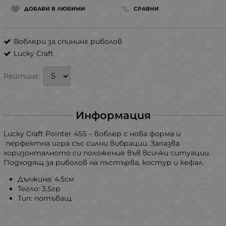
ДОБАВИ В ЛЮБИМИ
СРАВНИ
Воблери за спининг риболов
Lucky Craft
Рейтинг:
Информация
Lucky Craft Pointer 45S – воблер с нова форма и
перфектна игра със силни вибрации. Запазва
хоризонталното си положение във всички ситуации.
Подходящ за риболов на пъстърва, костур и кефал.
Дължина: 4.5см
Тегло: 3.5гр
Тип: потъващ