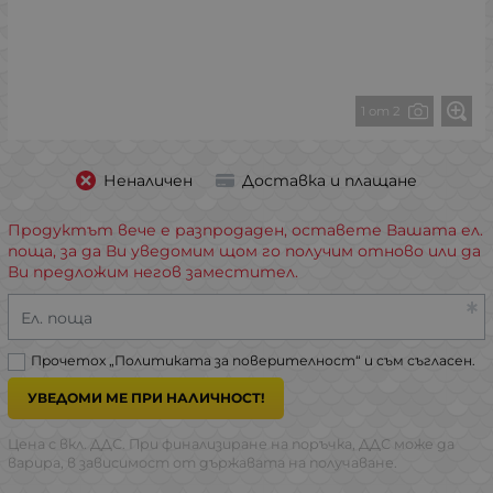
1 от 2
Неналичен
Доставка и плащане
Продуктът вече е разпродаден, оставете Вашата ел.
поща, за да Ви уведомим щом го получим отново или да
Ви предложим негов заместител.
Ел. поща
Прочетох „
Политиката за поверителност
“ и съм съгласен.
УВЕДОМИ МЕ ПРИ НАЛИЧНОСТ!
Цена с вкл. ДДС. При финализиране на поръчка, ДДС може да
варира, в зависимост от държавата на получаване.