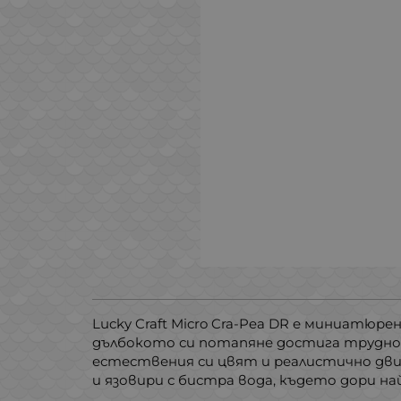
Lucky Craft Micro Cra-Pea DR е миниатюре
дълбокото си потапяне достига трудно
естествения си цвят и реалистично движе
и язовири с бистра вода, където дори 