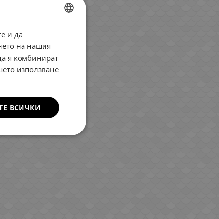
е и да
BULGARIAN
нето на нашия
ENGLISH
 да я комбинират
ROMANIAN
ашето използване
GREEK
ТЕ ВСИЧКИ