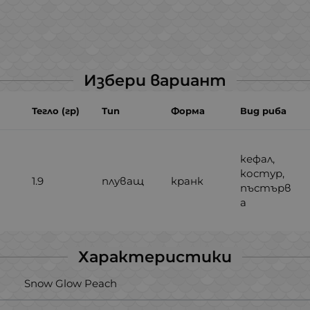
Избери вариант
Тегло (гр)
Тип
Форма
Вид риба
кефал,
костур,
1.9
плуващ
кранк
пъстърв
а
Характеристики
Snow Glow Peach