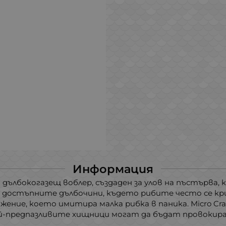
Информация
н дълбокогазещ воблер, създаден за улов на пъстърва, 
 достъпните дълбочини, където рибите често се кр
ние, което имитира малка рибка в паника. Micro Cra-P
най-предпазливите хищници могат да бъдат провокир