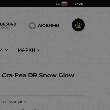
BG
ВХОД
5863040
ЛЮБИМИ
 19.00 ч.
И
МАРКИ
h
o Cra-Pea DR Snow Glow
ка и плащане