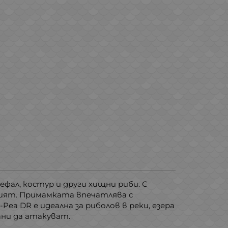
кефал, костур и други хищни риби. С
ият. Примамката впечатлява с
ea DR е идеална за риболов в реки, езера
ани да атакуват.