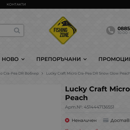
КОНТАКТИ
088
10.00 -
НОВО
ПРЕПОРЪЧАНИ
ПРОМОЦИ
cro Cra-Pea DR Воблер
Lucky Craft Micro Cra-Pea DR Snow Glow Peac
Lucky Craft Micr
Peach
Арт.№:
4514447136551
Неналичен
Достав