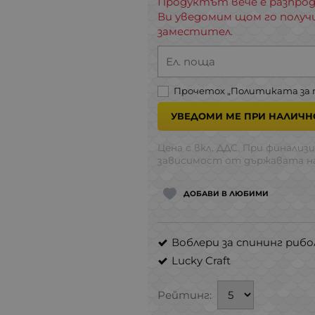
Продуктът вече е разпрод
Ви уведомим щом го получ
заместител.
Ел. поща
Прочетох „
Политиката за
УВЕДОМИ МЕ ПРИ НАЛИЧН
Цена с вкл. ДДС. При финализи
зависимост от държавата на
ДОБАВИ В ЛЮБИМИ
Воблери за спининг рибо
Lucky Craft
Рейтинг: