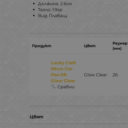
Дължина: 2.6см
Тегло: 1.9гр
Вид: Плаващ
Размер
Продукт
Цвят
(мм)
Lucky Craft
Micro Cra-
Pea DR
Glow Clear
26
Glow Clear
Сравни
Цвят