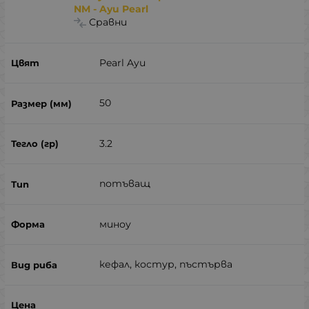
NM - Ayu Pearl
Сравни
Pearl Ayu
50
3.2
потъващ
миноу
кефал, костур, пъстърва