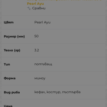
Pearl Ayu
Сравни
Pearl Ayu
50
3.2
потъващ
миноу
кефал, костур, пъстърва