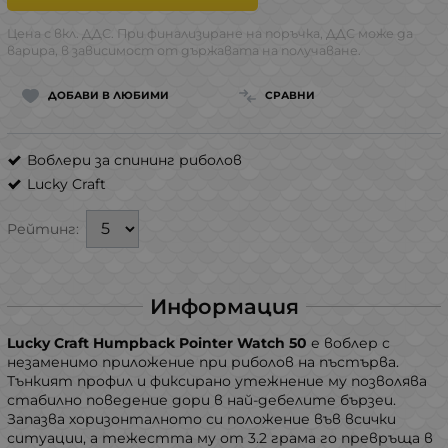
Цена с вкл. ДДС. При финализиране на поръчка, ДДС може да
варира, в зависимост от държавата на получаване.
ДОБАВИ В ЛЮБИМИ
СРАВНИ
Воблери за спининг риболов
Lucky Craft
Рейтинг:
Информация
Lucky Craft Humpback Pointer Watch
50
е воблер с
незаменимо приложение при риболов на пъстърва.
Тънкият профил и фиксирано утежнение му позволява
стабилно поведение дори в най-дебелите бързеи.
Запазва хоризонталното си положение във всички
ситуации, а тежестта му от 3.2 грама го превръща в