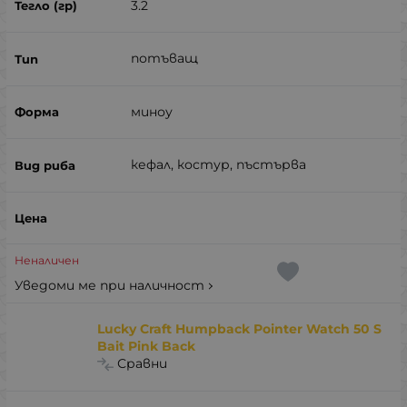
3.2
потъващ
миноу
кефал, костур, пъстърва
Неналичен
Уведоми ме при наличност
Lucky Craft Humpback Pointer Watch 50 S
Bait Pink Back
Сравни