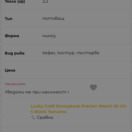
3.2
потъващ
миноу
кефал, костур, пъстърва
Неналичен
Уведоми ме при наличност
Lucky Craft Humpback Pointer Watch 50 EX-
S Black Yamame
Сравни