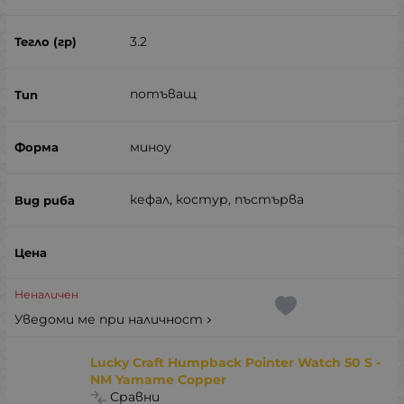
3.2
потъващ
миноу
кефал, костур, пъстърва
Неналичен
Уведоми ме при наличност
Lucky Craft Humpback Pointer Watch 50 S -
NM Yamame Copper
Сравни