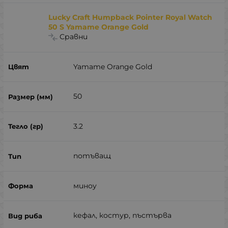
Lucky Craft Humpback Pointer Royal Watch
50 S Yamame Orange Gold
Сравни
Yamame Orange Gold
50
3.2
потъващ
миноу
кефал, костур, пъстърва