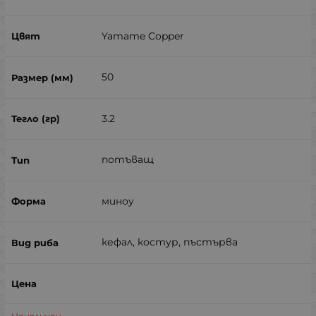
Yamame Copper
50
3.2
потъващ
миноу
кефал, костур, пъстърва