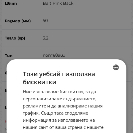
Bait Pink Back
50
3.2
потъващ
Този уебсайт използва
миноу
бисквитки
BULGARIAN
кефал, костур, пъстърва
Ние използваме бисквитки, за да
ENGLISH
персонализираме съдържанието,
ROMANIAN
рекламите и да анализираме нашия
трафик. Също така споделяме
GREEK
информация за използването на
Неналичен
нашия сайт от ваша страна с нашите
Уведоми ме при наличност