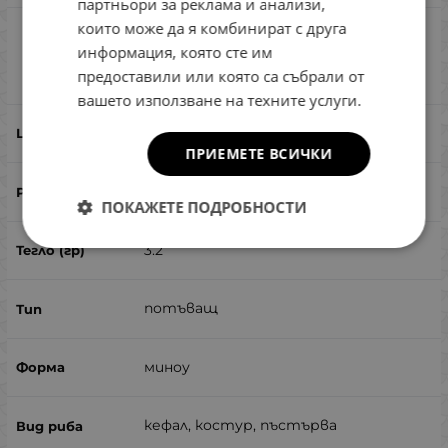
партньори за реклама и анализи,
които може да я комбинират с друга
Lucky Craft Humpback Pointer Watch 50 S
информация, която сте им
Bait Black Gold
Сравни
предоставили или която са събрали от
вашето използване на техните услуги.
Bait Black Gold
ПРИЕМЕТЕ ВСИЧКИ
50
ПОКАЖЕТЕ ПОДРОБНОСТИ
3.2
потъващ
миноу
кефал, костур, пъстърва