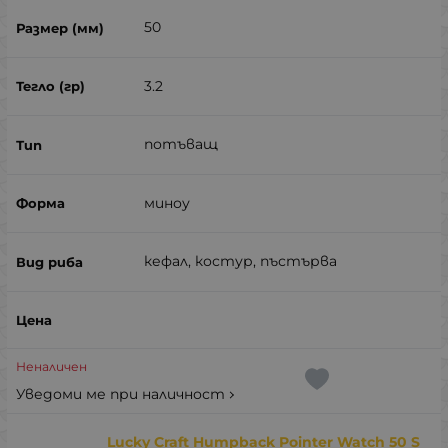
50
3.2
потъващ
миноу
кефал, костур, пъстърва
Неналичен
Уведоми ме при наличност
Lucky Craft Humpback Pointer Watch 50 S