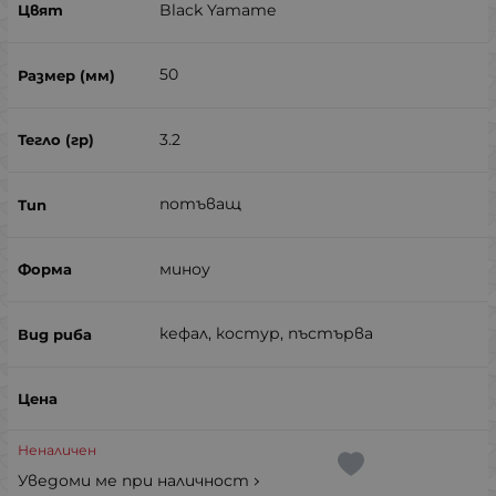
Black Yamame
50
3.2
потъващ
миноу
кефал, костур, пъстърва
Неналичен
Уведоми ме при наличност