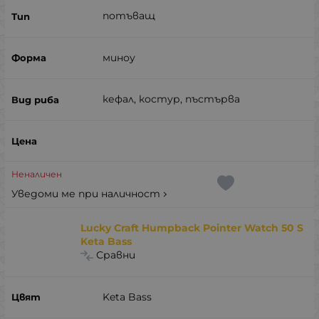
потъващ
миноу
кефал, костур, пъстърва
Неналичен
Уведоми ме при наличност
Lucky Craft Humpback Pointer Watch 50 S
Keta Bass
Сравни
Keta Bass