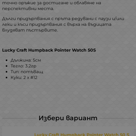
точно оръжие за достигане и облавяне на
перспективни места.
Дълги придърпвания с пръта редувани с паузи и/или
леки и къси придърпвания с върха на въдицата
влудяват пъстървите.
Lucky Craft Humpback Pointer Watch 50S
Дължина: 5см
Тегло: 3.2гр
Тип: потъващ
Куки: 2 x #12
Избери вариант
Lucky Craft Humpback Pointer Watch 50 S