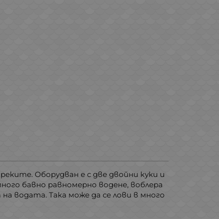
еките. Оборудван е с две двойни куки и
много бавно равномерно водене, воблера
на водата. Така може да се лови в много