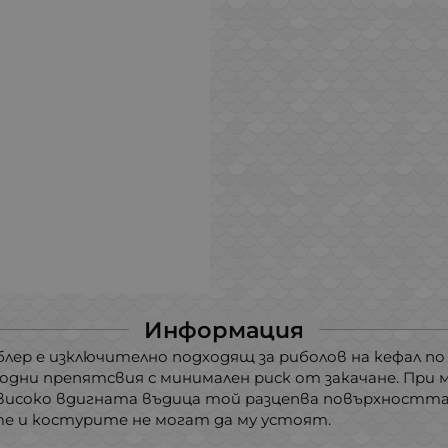
Информация
ер е изключително подходящ за риболов на кефал по р
водни препятсвия с минимален риск от закачане. При 
по-високо вдигната въдица той разцепва повърхността 
те и костурите не могат да му устоят.