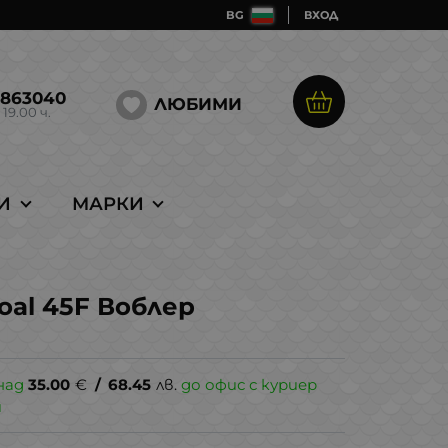
BG
ВХОД
5863040
ЛЮБИМИ
 19.00 ч.
И
МАРКИ
oal 45F Воблер
над
35.00
€
/
68.45
лв.
до офис с куриер
и