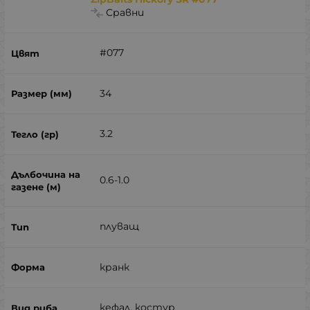
Сравни
#077
34
3.2
0.6-1.0
плуващ
кранк
кефал, костур