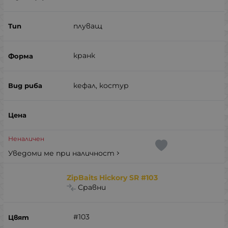
плуващ
кранк
кефал, костур
Неналичен
Уведоми ме при наличност
ZipBaits Hickory SR #103
Сравни
#103