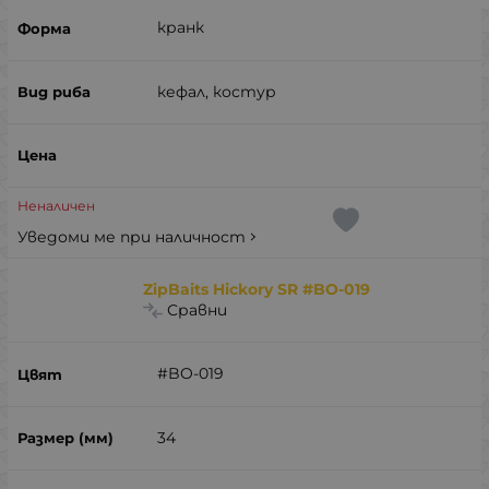
кранк
кефал, костур
Неналичен
Уведоми ме при наличност
ZipBaits Hickory SR #BO-019
Сравни
#BO-019
34