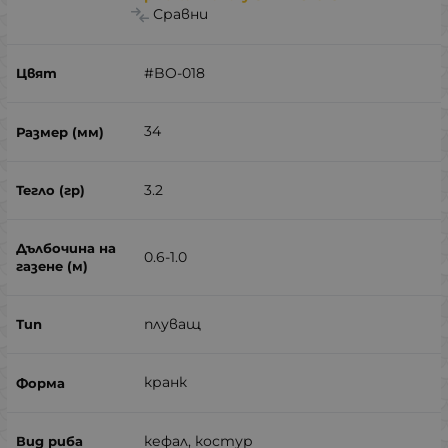
Сравни
#BO-018
34
3.2
0.6-1.0
плуващ
кранк
кефал, костур