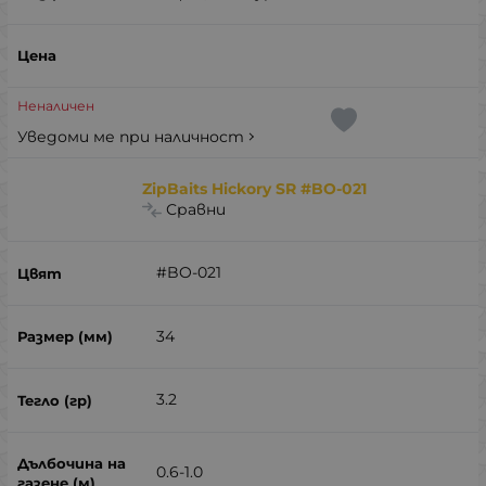
Неналичен
Уведоми ме при наличност
ZipBaits Hickory SR #BO-021
Сравни
#BO-021
34
3.2
0.6-1.0