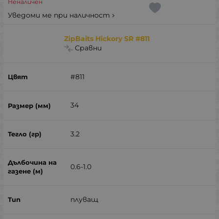
Неналичен
Уведоми ме при наличност
ZipBaits Hickory SR #811
Сравни
#811
34
3.2
0.6-1.0
плуващ