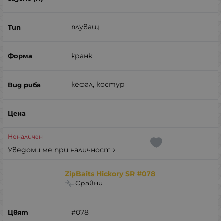
плуващ
кранк
кефал, костур
Неналичен
Уведоми ме при наличност
ZipBaits Hickory SR #078
Сравни
#078