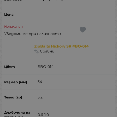
Неналичен
Уведоми ме при наличност
ZipBaits Hickory SR #BO-014
Сравни
#BO-014
34
3.2
0.6-1.0