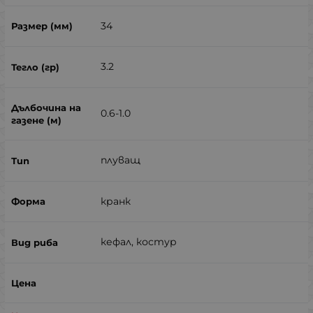
34
3.2
0.6-1.0
плуващ
кранк
кефал, костур