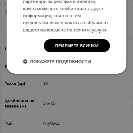
партньори за реклама и анализи,
Неналичен
които може да я комбинират с друга
Уведоми ме при наличност
информация, която сте им
предоставили или която са събрали от
ZipBaits Hickory SR #BO-020
вашето използване на техните услуги.
Сравни
ПРИЕМЕТЕ ВСИЧКИ
#BO-020
ПОКАЖЕТЕ ПОДРОБНОСТИ
34
3.2
0.6-1.0
плуващ