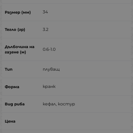
34
3.2
0.6-1.0
плуващ
кранк
кефал, костур