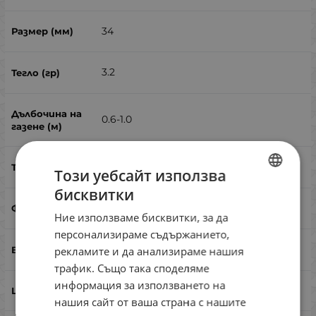
34
3.2
0.6-1.0
плуващ
Този уебсайт използва
бисквитки
BULGARIAN
кранк
Ние използваме бисквитки, за да
ENGLISH
персонализираме съдържанието,
ROMANIAN
кефал, костур
рекламите и да анализираме нашия
трафик. Също така споделяме
GREEK
информация за използването на
нашия сайт от ваша страна с нашите