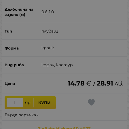
0.6-1.0
плуващ
кранк
кефал, костур
14.78
€
28.91
лв.
/
бр.
КУПИ
Бърза поръчка
ZipBaits Hickory SR #077