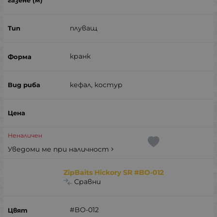
плуващ
кранк
кефал, костур
Неналичен
Уведоми ме при наличност
ZipBaits Hickory SR #BO-012
Сравни
#BO-012