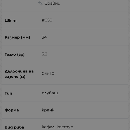
Сравни
#050
34
3.2
0.6-1.0
плуващ
кранк
кефал, костур