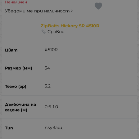
Неналичен
Уведоми ме при наличност
ZipBaits Hickory SR #510R
Сравни
#510R
34
3.2
0.6-1.0
плуващ