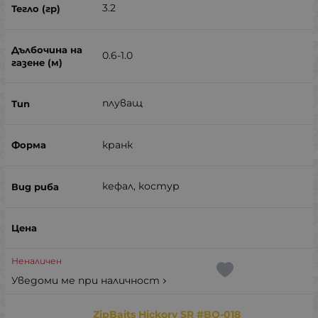
3.2
0.6-1.0
плуващ
кранк
кефал, костур
Неналичен
Уведоми ме при наличност
ZipBaits Hickory SR #BO-018