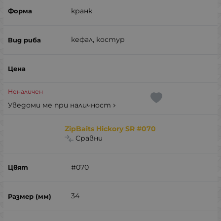
кранк
кефал, костур
Неналичен
Уведоми ме при наличност
ZipBaits Hickory SR #070
Сравни
#070
34