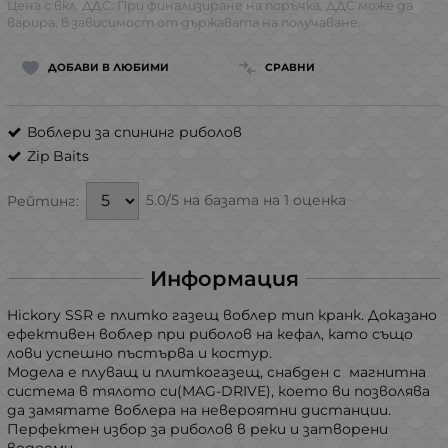
Цена с вкл. ДДС. При финализиране на поръчка, ДДС може да
варира, в зависимост от държавата на получаване.
ДОБАВИ В ЛЮБИМИ
СРАВНИ
Воблери за спининг риболов
Zip Baits
5.0/5 на базата на 1 оценка
Рейтинг:
Информация
Hickory SSR е плитко газещ воблер тип кранк. Доказано
ефективен воблер при риболов на кефал, като също
лови успешно пъстърва и костур.
Модела е плуващ и плиткогазещ, снабден с магнитна
система в тялото си(MAG-DRIVE), което ви позволява
да замятате воблера на невероятни дистанции.
Перфектен избор за риболов в реки и затворени
водоеми.