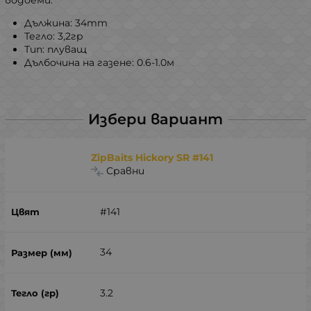
Дължина: 34mm
Тегло: 3,2гр
Тип: плуващ
Дълбочина на газене: 0.6-1.0м
Избери вариант
ZipBaits Hickory SR #141
Сравни
#141
34
3.2