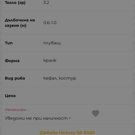
3.2
0.6-1.0
плуващ
кранк
кефал, костур
Неналичен
Уведоми ме при наличност
ZipBaits Hickory SR #050