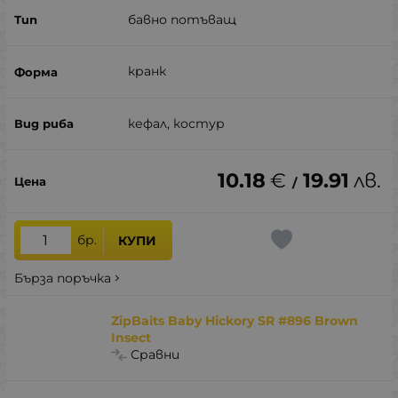
бавно потъващ
кранк
кефал, костур
10.18
€
19.91
лв.
/
бр.
КУПИ
Бърза поръчка
ZipBaits Baby Hickory SR #896 Brown
Insect
Сравни