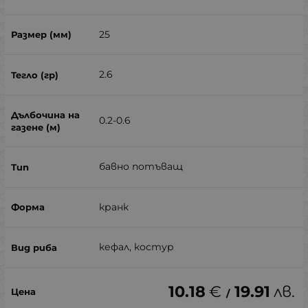
25
2.6
0.2-0.6
бавно потъващ
кранк
кефал, костур
10.18
€
19.91
лв.
/