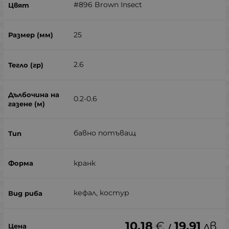
#896 Brown Insect
25
2.6
0.2-0.6
бавно потъващ
кранк
кефал, костур
10.18
€
19.91
лв.
/