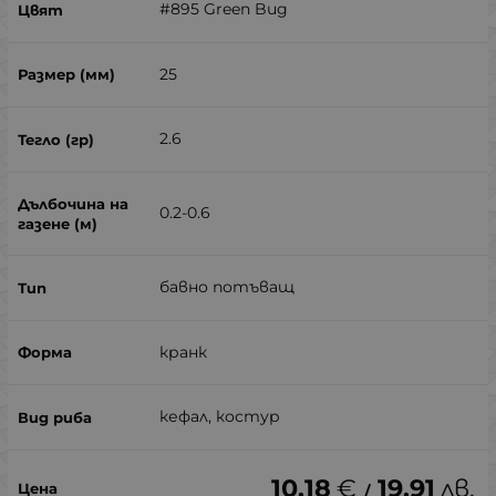
#895 Green Bug
25
2.6
0.2-0.6
бавно потъващ
кранк
кефал, костур
10.18
€
19.91
лв.
/