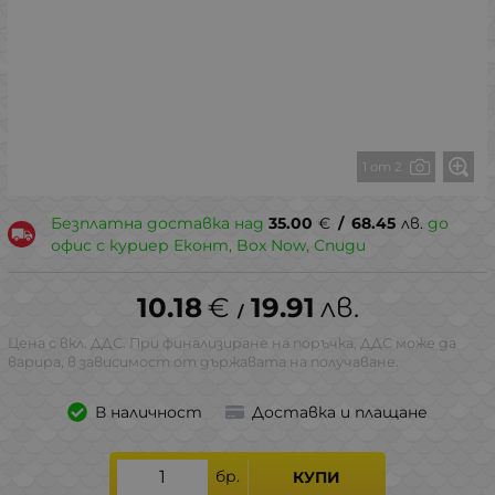
1 от 2
Безплатна доставка над
35.00
€
/
68.45
лв.
до
офис с куриер Еконт, Box Now, Спиди
10.18
€
19.91
лв.
/
Цена с вкл. ДДС. При финализиране на поръчка, ДДС може да
варира, в зависимост от държавата на получаване.
В наличност
Доставка и плащане
бр.
КУПИ