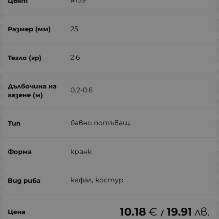
#139
25
2.6
0.2-0.6
бавно потъващ
кранк
кефал, костур
10.18
€
19.91
лв.
/