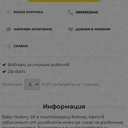
0885863040
БЪРЗА ПОРЪЧКА
НАПРАВИ ЗАПИТВАНЕ
ДОБАВИ В ЛЮБИМИ
СРАВНИ
Воблери за спининг риболов
Zip Baits
5.0/5 на базата на 1 оценка
Рейтинг:
Информация
Baby Hickory SR е плиткогазещ воблер, като в
зависимост от условията може да слезе на дълбочина
до един метър. Благодарение на качествата си