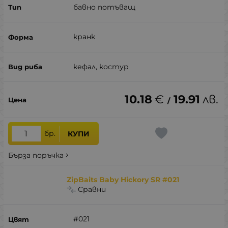
бавно потъващ
кранк
кефал, костур
10.18
€
19.91
лв.
/
бр.
КУПИ
Бърза поръчка
ZipBaits Baby Hickory SR #021
Сравни
#021