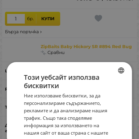
бр.
КУПИ
Бърза поръчка
ZipBaits Baby Hickory SR #894 Red Bug
Сравни
#894 Red Bug
Този уебсайт използва
бисквитки
BULGARIAN
25
Ние използваме бисквитки, за да
ENGLISH
персонализираме съдържанието,
2.6
ROMANIAN
рекламите и да анализираме нашия
трафик. Също така споделяме
GREEK
информация за използването на
0.2-0.6
нашия сайт от ваша страна с нашите