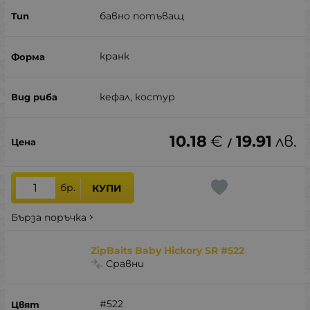
бавно потъващ
кранк
кефал, костур
10.18
€
19.91
лв.
/
бр.
КУПИ
Бърза поръчка
ZipBaits Baby Hickory SR #522
Сравни
#522