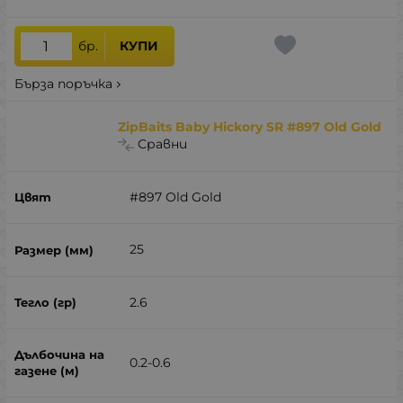
бр.
КУПИ
Бърза поръчка
ZipBaits Baby Hickory SR #897 Old Gold
Сравни
#897 Old Gold
25
2.6
0.2-0.6