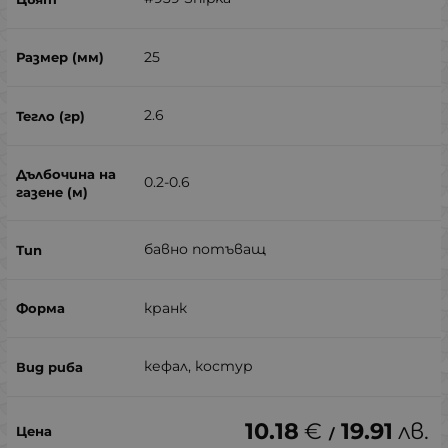
25
2.6
0.2-0.6
бавно потъващ
кранк
кефал, костур
10.18
€
19.91
лв.
/