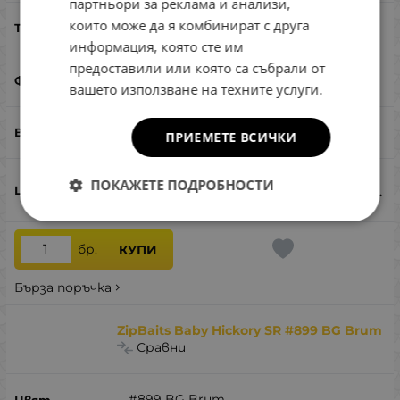
партньори за реклама и анализи,
които може да я комбинират с друга
бавно потъващ
информация, която сте им
предоставили или която са събрали от
кранк
вашето използване на техните услуги.
кефал, костур
ПРИЕМЕТЕ ВСИЧКИ
ПОКАЖЕТЕ ПОДРОБНОСТИ
10.18
€
19.91
лв.
/
бр.
КУПИ
Бърза поръчка
ZipBaits Baby Hickory SR #899 BG Brum
Сравни
#899 BG Brum