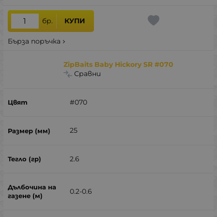
бр.
КУПИ
Бърза поръчка
ZipBaits Baby Hickory SR #070
Сравни
#070
25
2.6
0.2-0.6