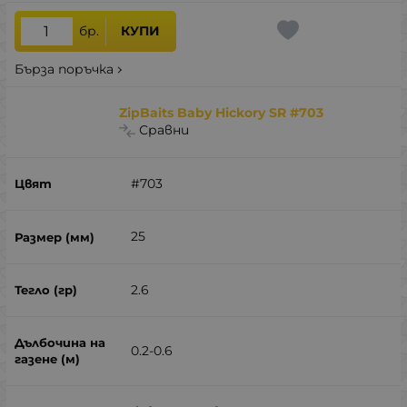
бр.
КУПИ
Бърза поръчка
ZipBaits Baby Hickory SR #703
Сравни
#703
25
2.6
0.2-0.6