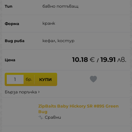
бавно потъващ
кранк
кефал, костур
10.18
€
19.91
лв.
/
бр.
КУПИ
Бърза поръчка
ZipBaits Baby Hickory SR #895 Green
Bug
Сравни