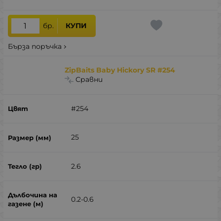
бр.
КУПИ
Бърза поръчка
ZipBaits Baby Hickory SR #254
Сравни
#254
25
2.6
0.2-0.6