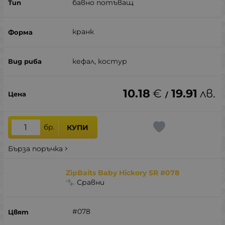
бавно потъващ
кранк
кефал, костур
10.18
€
19.91
лв.
/
бр.
КУПИ
Бърза поръчка
ZipBaits Baby Hickory SR #078
Сравни
#078