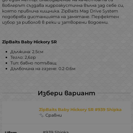
воблерът създава хидроакустична вълна зад себе си,
която привлича хищника. ZipBaits Mag Drive System
подобрява дистанцията на замятане. Перфектен
избор за риболов в реки и затворени водоеми.
ZipBaits Baby Hickory SR
Дължина: 2.5см
Тегло: 2,6гр
Тип: бавно потъващ
Дълбочина на газене: 0.2-0.6м
Избери вариант
ZipBaits Baby Hickory SR #939 Shipka
Сравни
#939 Shipka