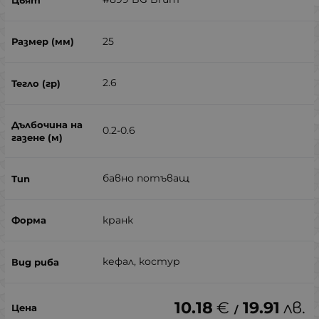
25
2.6
0.2-0.6
бавно потъващ
кранк
кефал, костур
10.18
€
19.91
лв.
/