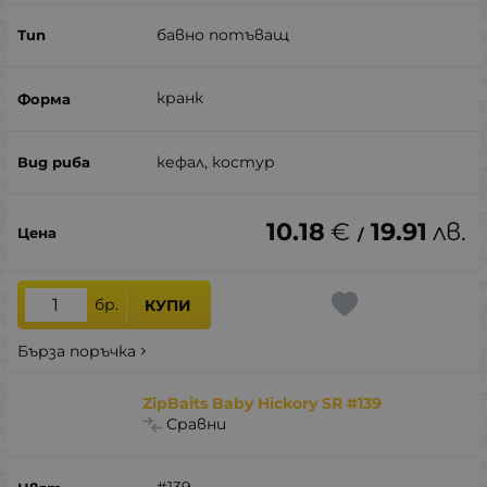
бавно потъващ
кранк
кефал, костур
10.18
€
19.91
лв.
/
бр.
КУПИ
Бърза поръчка
ZipBaits Baby Hickory SR #139
Сравни