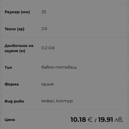
25
2.6
0.2-0.6
бавно потъващ
кранк
кефал, костур
10.18
€
19.91
лв.
/