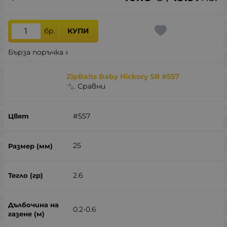
бр.
КУПИ
Бърза поръчка
ZipBaits Baby Hickory SR #557
Сравни
#557
25
2.6
0.2-0.6