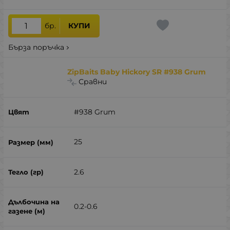
бр.
КУПИ
Бърза поръчка
ZipBaits Baby Hickory SR #938 Grum
Сравни
#938 Grum
25
2.6
0.2-0.6