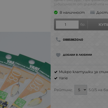
зависимост от държавата на
В наличност
Дост
бр.
КУП
0885863040
ДОБАВИ В ЛЮБИМИ
Микро клатушки за спин
Yarie
Рейтинг:
5.0/5 на б