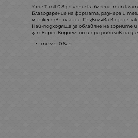
Yarie T-roll 0.8g е японска блесна, тип 
Благодарение на формата, размера и тег
множество начини. Позволява водене как
Най-подходяща за облавяне на горните и
затворен водоем, но и при риболов на ди
тегло: 0.8гр