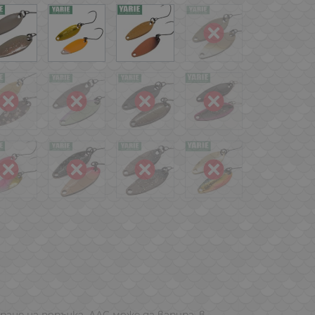
ране на поръчка, ДДС може да варира, в