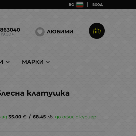
BG
ВХОД
5863040
ЛЮБИМИ
 19.00 ч.
И
МАРКИ
g Блесна клатушка
над
35.00
€
/
68.45
лв.
до офис с куриер
и