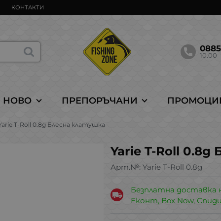
КОНТАКТИ
088
10.00 -
НОВО
ПРЕПОРЪЧАНИ
ПРОМОЦИ
Yarie T-Roll 0.8g Блесна клатушка
Yarie T-Roll 0.8
Арт.№:
Yarie T-Roll 0.8g
Безплатна доставка 
Еконт, Box Now, Спид