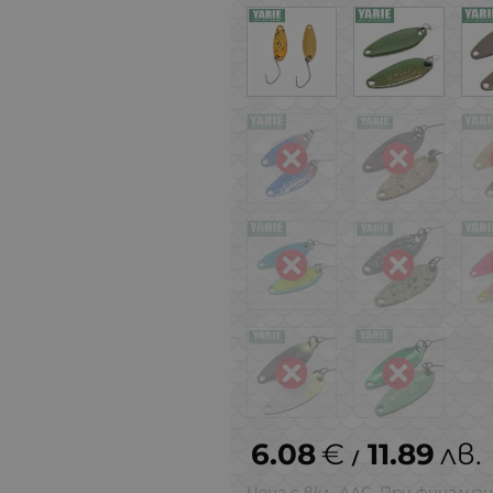
6.08
€
11.89
лв.
/
Цена с вкл. ДДС. При финализи