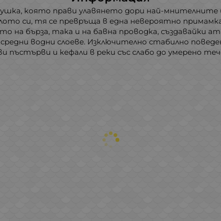
клатушка, която прави улавянето дори най-мнителните 
лото си, тя се превръща в една невероятно примамка,
то на бърза, така и на бавна проводка, създавайки а
 средни водни слоеве. Изключително стабилно поведе
ви пъстърви и кефали в реки със слабо до умерено теч