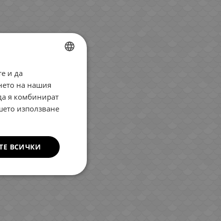
е и да
BULGARIAN
нето на нашия
ENGLISH
 да я комбинират
ROMANIAN
ашето използване
GREEK
ТЕ ВСИЧКИ