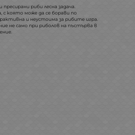
и пресирани риби лесна задача.
 с която може да се борави по
трактивна и неустоима за рибите игра.
ние не само при риболов на пъстърва в
ение.