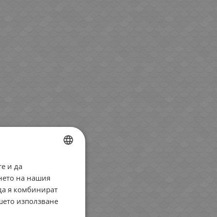
е и да
BULGARIAN
нето на нашия
ENGLISH
 да я комбинират
ROMANIAN
ашето използване
GREEK