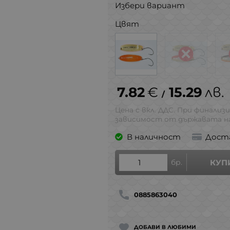
Избери вариант
Цвят
7.82
€
15.29
лв.
/
Цена с вкл. ДДС. При финализи
зависимост от държавата на
В наличност
Дост
бр.
КУП
0885863040
ДОБАВИ В ЛЮБИМИ