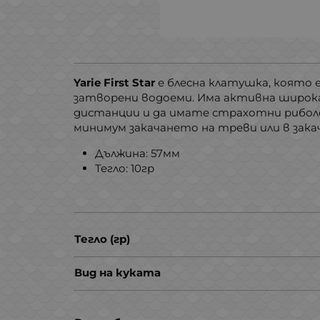
Yarie First Star
е блесна клатушка, която е
затворени водоеми. Има активна широка
дистанции и да имате страхотни риболов
минимум закачането на треви или в зака
Дължина: 57мм
Тегло: 10гр
Тегло (гр)
Вид на куката