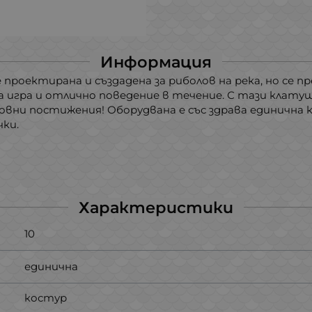
Информация
 проектирана и създадена за риболов на река, но се п
 игра и отлично поведение в течение. С тази клату
ни постижения! Оборудвана е със здрава единична ку
чки.
Характеристики
10
единична
костур