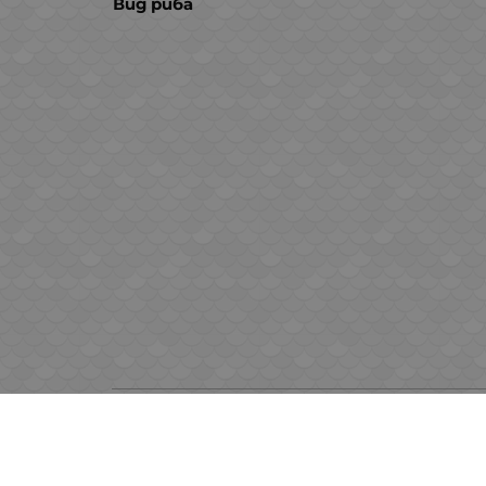
Вид риба
Милен Атанасов
Супер
4 май 2024