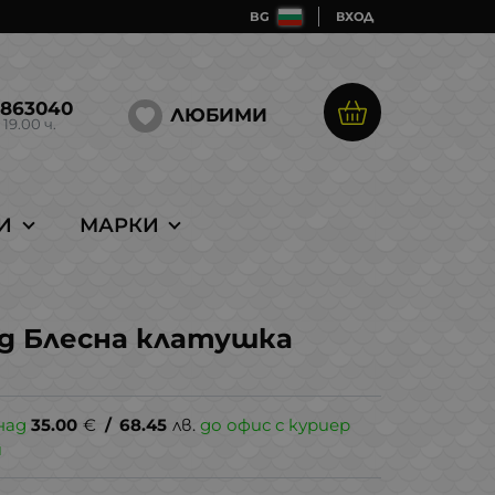
BG
ВХОД
5863040
ЛЮБИМИ
 19.00 ч.
И
МАРКИ
 10g Блесна клатушка
над
35.00
€
/
68.45
лв.
до офис с куриер
и