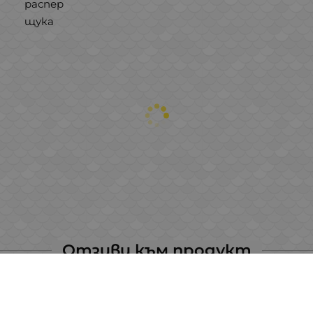
распер
щука
Отзиви към продукт