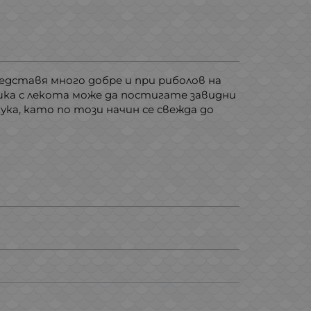
редставя много добре и при риболов на
шка с лекота може да постигате завидни
ка, като по този начин се свежда до