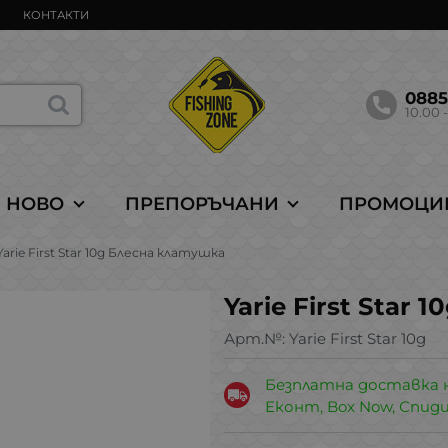
КОНТАКТИ
088
10.00 -
НОВО
ПРЕПОРЪЧАНИ
ПРОМОЦИ
Yarie First Star 10g Блесна клатушка
Yarie First Star
Арт.№:
Yarie First Star 10g
Безплатна доставка 
Еконт, Box Now, Спид