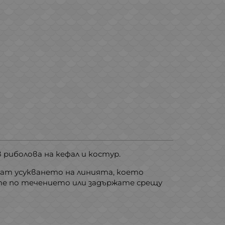
 риболова на кефал и костур.
т усукването на линията, което
ите по течението или задържате срещу