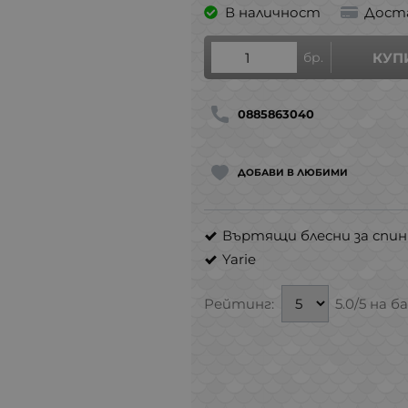
В наличност
Дост
бр.
КУП
0885863040
ДОБАВИ В ЛЮБИМИ
Въртящи блесни за спин
Yarie
Рейтинг:
5.0/5 на б