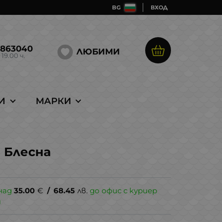
BG
ВХОД
5863040
ЛЮБИМИ
 19.00 ч.
И
МАРКИ
g Блесна
над
35.00
€
/
68.45
лв.
до офис с куриер
и