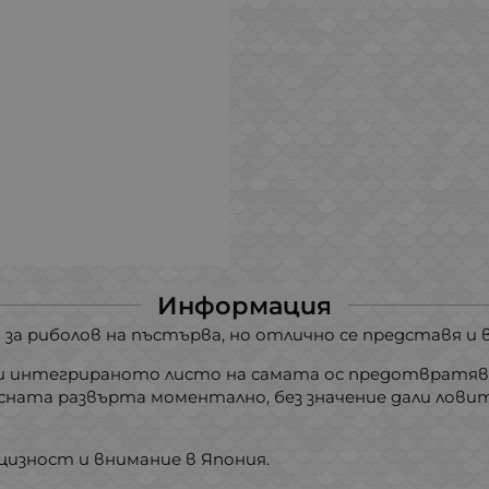
Информация
 за риболов на пъстърва, но отлично се представя и в
 интегрираното листо на самата ос предотвратява
есната развърта моментално, без значение дали лов
цизност и внимание в Япония.