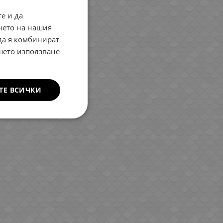
е и да
BULGARIAN
нето на нашия
ENGLISH
 да я комбинират
ROMANIAN
ашето използване
GREEK
ТЕ ВСИЧКИ