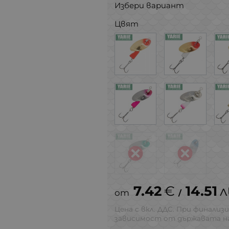
Избери вариант
Цвят
7.42
€
14.51
л
/
Цена с вкл. ДДС. При финализи
зависимост от държавата на