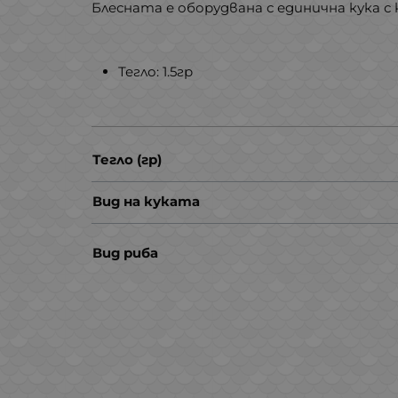
Блесната е оборудвана с единична кука с
Тегло: 1.5гр
Тегло (гр)
Вид на куката
Вид риба