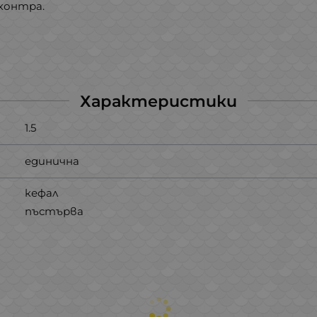
 контра.
Характеристики
1.5
единична
кефал
пъстърва