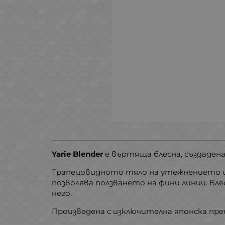
Yarie Blender
е въртяща блесна, създадена
Трапецовидното тяло на утежнението и
позволява ползването на фини линии. Бл
него.
Произведена с изключителна японска пре