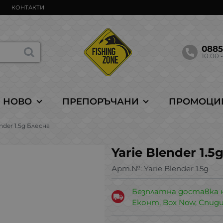
КОНТАКТИ
088
10.00 -
НОВО
ПРЕПОРЪЧАНИ
ПРОМОЦИ
ender 1.5g Блесна
Yarie Blender 1.5
Арт.№:
Yarie Blender 1.5g
Безплатна доставка 
Еконт, Box Now, Спид