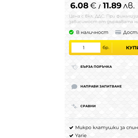
6.08
€
11.89
лв.
/
Цена с вкл. ДДС. При финализи
зависимост от държавата на
В наличност
Дост
бр.
КУП
БЪРЗА ПОРЪЧКА
НАПРАВИ ЗАПИТВАНЕ
СРАВНИ
Микро клатушки за спин
Yarie