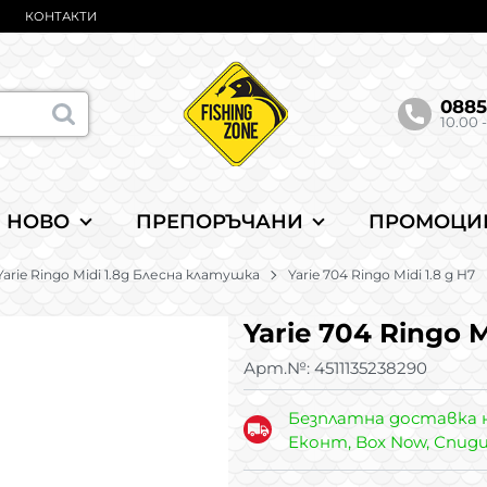
КОНТАКТИ
088
10.00 -
НОВО
ПРЕПОРЪЧАНИ
ПРОМОЦИ
Yarie Ringo Midi 1.8g Блесна клатушка
Yarie 704 Ringo Midi 1.8 g H7
Yarie 704 Ringo M
Арт.№:
4511135238290
Безплатна доставка 
Еконт, Box Now, Спид