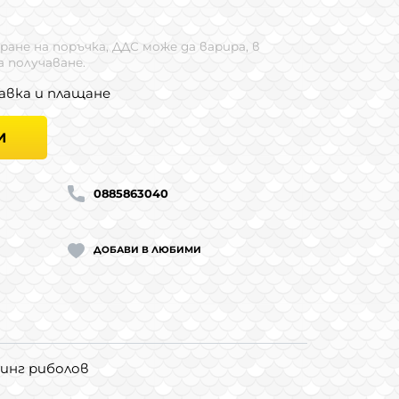
ране на поръчка, ДДС може да варира, в
 получаване.
авка и плащане
И
0885863040
ДОБАВИ В ЛЮБИМИ
инг риболов