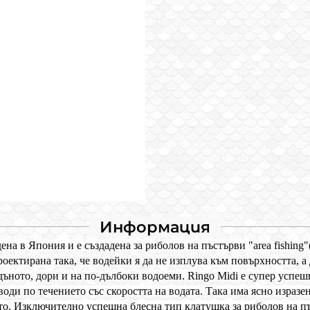
Информация
ена в Япония и е създадена за риболов на пъстърви "area fishing
роектирана така, че водейки я да не изплува към повърхността, а
 дъното, дори и на по-дълбоки водоеми. Ringo Midi e супер успе
оди по течението със скоростта на водата. Така има ясно изразена
то. Изключително успешна блесна тип клатушка за риболов на пъ