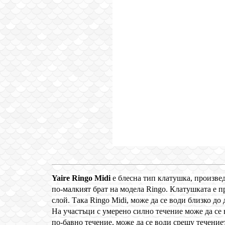
Yaire Ringo Мidi
е блесна тип клатушка, произвед
по-малкият брат на модела Ringo. Клатушката е п
слой. Така Ringo Midi, може да се води близко до
На участъци с умерено силно течение може да се в
по-бавно течение, може да се води срещу течение