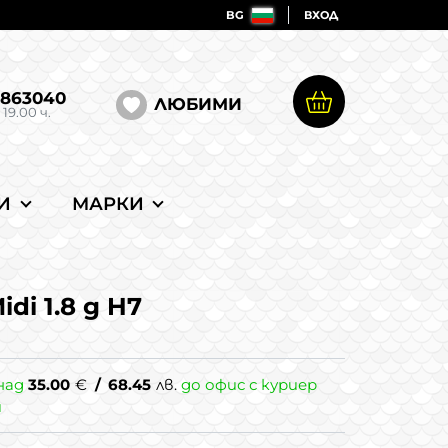
BG
ВХОД
5863040
ЛЮБИМИ
 19.00 ч.
И
МАРКИ
idi 1.8 g H7
над
35.00
€
/
68.45
лв.
до офис с куриер
и