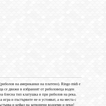
"(риболов на американки на платено). Ringo midi e
 да се движи в избраният от риболовеца воден
шна блесна тип клатушка и при риболов на река.
 игра и пъстървите не и устояват, а на места с
стърва и кефал на затворени водоеми и реки!