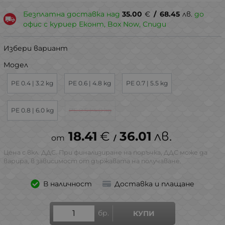
Безплатна доставка над
35.00
€
/
68.45
лв.
до
офис с куриер Еконт, Box Now, Спиди
Избери вариант
Модел
PE 0.4 | 3.2 kg
PE 0.6 | 4.8 kg
PE 0.7 | 5.5 kg
PE 0.8 | 6.0 kg
PE 0.5 | 4.0 kg
18.41
€
36.01
лв.
/
Цена с вкл. ДДС. При финализиране на поръчка, ДДС може да
варира, в зависимост от държавата на получаване.
В наличност
Доставка и плащане
бр.
КУПИ