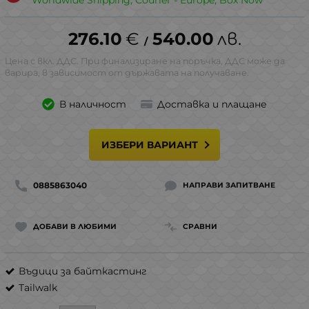
Worldwide Shipping, Courier - Europe, Box Now
276.10
€
540.00
лв.
/
Цена с вкл. ДДС. При финализиране на поръчка, ДДС може да
варира, в зависимост от държавата на получаване.
В наличност
Доставка и плащане
ИЗБЕРИ ВАРИАНТ
0885863040
НАПРАВИ ЗАПИТВАНЕ
ДОБАВИ В ЛЮБИМИ
СРАВНИ
Въдици за байткастинг
Tailwalk