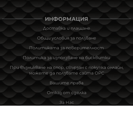
ИНФОРМАЦИЯ
Доставка и плащане
Общи условия за ползване
Политиката за поверителност
Политика за използване на бисквитки
При възникване на спор, свързан с покупка онлайн,
можете да ползвате сайта ОРС
Вашите права
Отказ от сделка
За Нас
Новини
Карта на сайта
Контакти