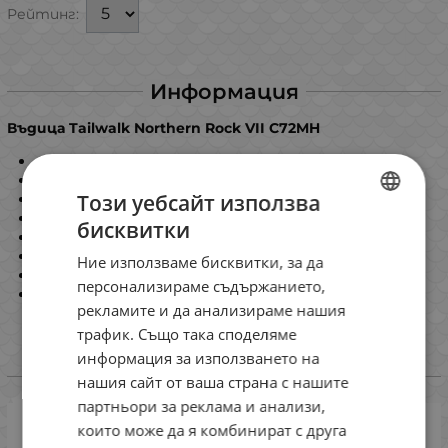
Рейтинг:
Информация
Въдица Tailwalk Northern Rock VII C72MH
Дължина: 2.18 m / 7' 2''
Двуделна
Този уебсайт използва
Транспортна дължина: 114 cm
Тегло: 129 g
бисквитки
BULGARIAN
Работен диапазон: max 28 g
Тест по влакно: max 25 lb
Ние използваме бисквитки, за да
ENGLISH
Водачи: Fuji SiC KR
персонализираме съдържанието,
Макародържач: Fuji VSS
ROMANIAN
рекламите и да анализираме нашия
трафик. Също така споделяме
GREEK
информация за използването на
Избери вариант
нашия сайт от ваша страна с нашите
партньори за реклама и анализи,
които може да я комбинират с друга
Tailwalk Northern Rock VII C72MH