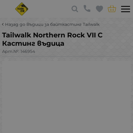
Назад до Въдици за байткастинг Tailwalk
Tailwalk Northern Rock VII C
Кастинг въдица
Арт.№:
146954