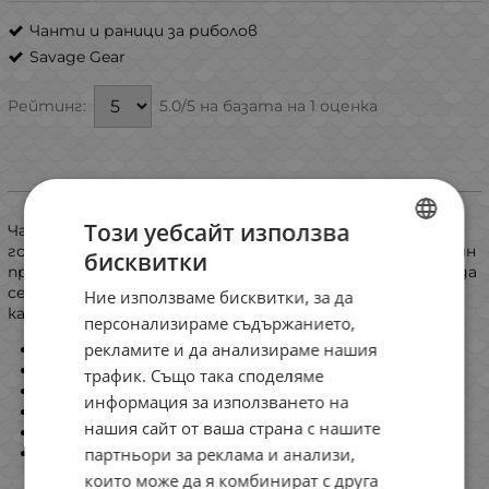
Чанти и раници за риболов
Savage Gear
5.0/5 на базата на 1 оценка
Рейтинг:
Информация
Този уебсайт използва
Чанта със страхотен дизайн за спининг риболов с
голямо основно отделение, два странични джоба, един
бисквитки
BULGARIAN
преден джоб и прозрачен джоб вътре в капака.Може да
се използва както от брега, така и за от лодка или
Ние използваме бисквитки, за да
ENGLISH
каяк.
персонализираме съдържанието,
ROMANIAN
рекламите и да анализираме нашия
Големи ципове
Ергономична презрамка
трафик. Също така споделяме
GREEK
Лесно достъпно основно отделение
информация за използването на
Два странични джоба и един преден джоб
нашия сайт от ваша страна с нашите
Прозрачен джоб отвътре на капака
партньори за реклама и анализи,
Спомагателен ластик за прикрепяне на дрехи
които може да я комбинират с друга