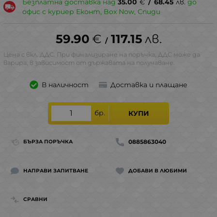
Безплатна доставка над
35.00
€
/
68.45
лв.
до
офис с куриер Еконт, Box Now, Спиди
59.90
€
117.15
лв.
/
Цена с вкл. ДДС. При финализиране на поръчка, ДДС може да
варира, в зависимост от държавата на получаване.
В наличност
Доставка и плащане
бр.
КУПИ
0885863040
БЪРЗА ПОРЪЧКА
НАПРАВИ ЗАПИТВАНЕ
ДОБАВИ В ЛЮБИМИ
СРАВНИ