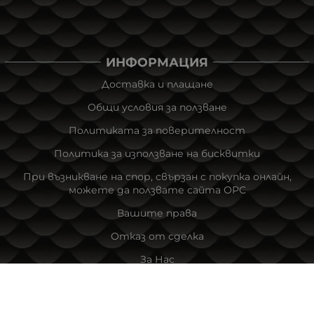
ИНФОРМАЦИЯ
Доставка и плащане
Общи условия за ползване
Политиката за поверителност
Политика за използване на бисквитки
При възникване на спор, свързан с покупка онлайн,
можете да ползвате сайта ОРС
Вашите права
Отказ от сделка
За Нас
Новини
Карта на сайта