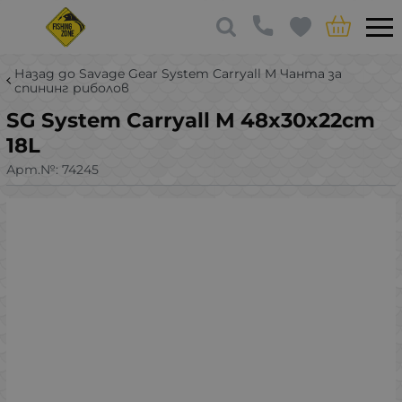
Назад до Savage Gear System Carryall M Чанта за
спининг риболов
SG System Carryall M 48x30x22cm
18L
Арт.№:
74245