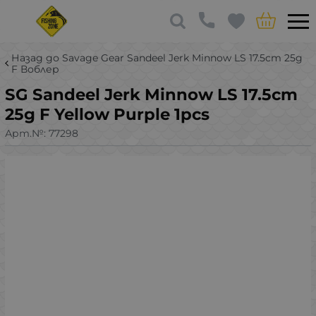
Назад до Savage Gear Sandeel Jerk Minnow LS 17.5cm 25g
F Воблер
SG Sandeel Jerk Minnow LS 17.5cm
25g F Yellow Purple 1pcs
Арт.№:
77298