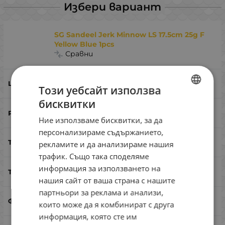
Избери вариант
SG Sandeel Jerk Minnow LS 17.5cm 25g F
Yellow Blue 1pcs
Сравни
Yellow Blue
Този уебсайт използва
бисквитки
BULGARIAN
175
Ние използваме бисквитки, за да
ENGLISH
персонализираме съдържанието,
ROMANIAN
25
рекламите и да анализираме нашия
трафик. Също така споделяме
GREEK
информация за използването на
плуващ
нашия сайт от ваша страна с нашите
партньори за реклама и анализи,
миноу
които може да я комбинират с друга
информация, която сте им