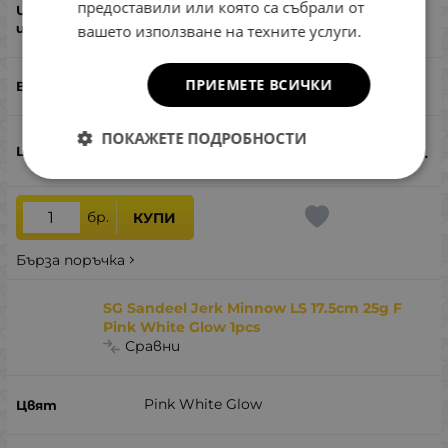
предоставили или която са събрали от
да
вашето използване на техните услуги.
ПРИЕМЕТЕ ВСИЧКИ
лаврак, лефер
ПОКАЖЕТЕ ПОДРОБНОСТИ
11.71
€
22.90
лв.
/
бр.
КУПИ
Бърза поръчка
SG Sandeel Jerk Minnow LS 17.5cm 25g F
Pink White Glow 1pcs
Сравни
Pink White Glow