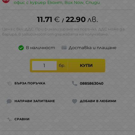
офис с куриер Еконт, Box Now, Спиди
11.71
€
22.90
лв.
/
Цена с вкл. ДДС. При финализиране на поръчка, ДДС може да
варира, в зависимост от държавата на получаване.
В наличност
Доставка и плащане
бр.
КУПИ
0885863040
БЪРЗА ПОРЪЧКА
НАПРАВИ ЗАПИТВАНЕ
ДОБАВИ В ЛЮБИМИ
СРАВНИ