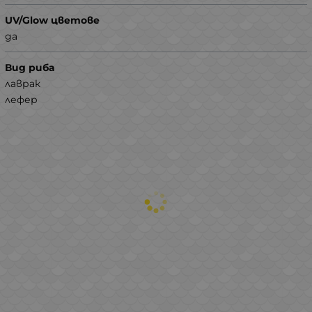
UV/Glow цветове
да
Вид риба
лаврак
лефер