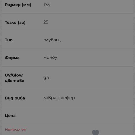
175
25
плуващ
миноу
да
лаврак, лефер
Неналичен