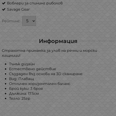
Воблери за спининг риболов
Savage Gear
Рейтинг:
Информация
Страхотна примамка за улов на речни и морски
хищници!
Тънък дизайн
Естествено действие
Създаден въз основа на 3D сканиране
Вид: Плаващ
Отличен хоризонтален баланс
Брой куки: 3 броя
Дължина: 17.5см
Тегло: 25гр