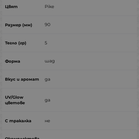
Pike
90
5
шад
да
да
не