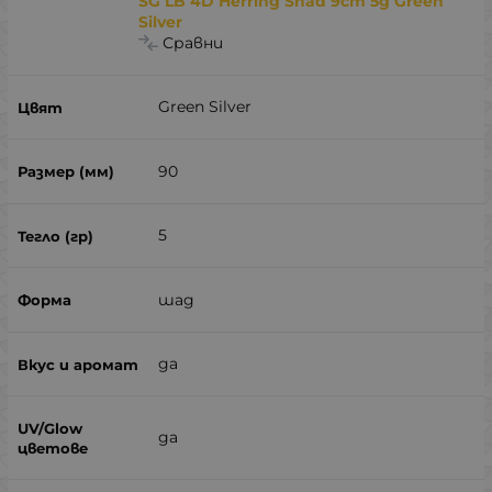
SG LB 4D Herring Shad 9cm 5g Green
Silver
Сравни
Green Silver
90
5
шад
да
да