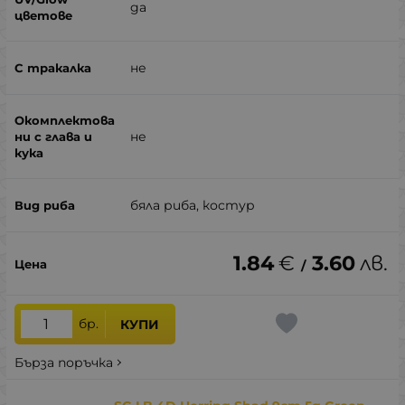
да
не
не
бяла риба, костур
1.84
€
3.60
лв.
/
бр.
КУПИ
Бърза поръчка