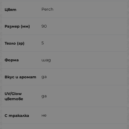
Perch
90
5
шад
да
да
не