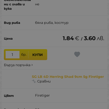
не
бяла риба, костур
1.84
€
3.60
лв.
/
бр.
КУПИ
Бърза поръчка
SG LB 4D Herring Shad 9cm 5g Firetiger
Сравни
Firetiger