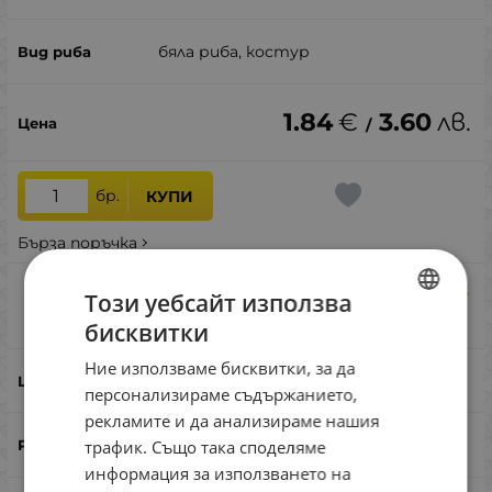
бяла риба, костур
1.84
€
3.60
лв.
/
бр.
КУПИ
Бърза поръчка
SG LB 4D Herring Shad 9cm 5g Firetiger
Този уебсайт използва
Сравни
бисквитки
BULGARIAN
Ние използваме бисквитки, за да
ENGLISH
Firetiger
персонализираме съдържанието,
ROMANIAN
рекламите и да анализираме нашия
90
трафик. Също така споделяме
GREEK
информация за използването на