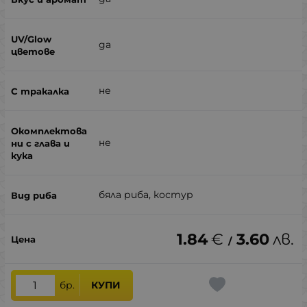
да
не
не
бяла риба, костур
1.84
€
3.60
лв.
/
бр.
КУПИ