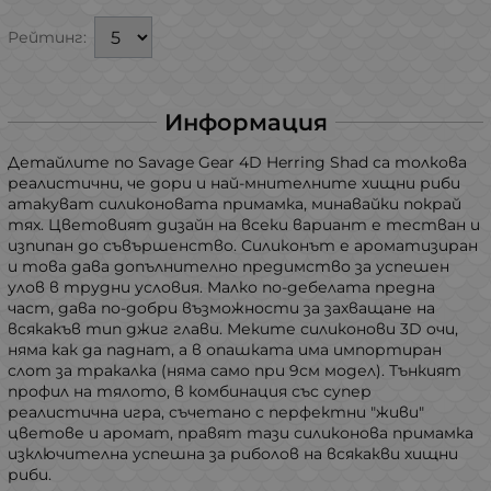
Рейтинг:
Информация
Детайлите по Savage Gear 4D Herring Shad са толкова
реалистични, че дори и най-мнителните хищни риби
атакуват силиконовата примамка, минавайки покрай
тях. Цветовият дизайн на всеки вариант е тестван и
изпипан до съвършенство. Силиконът е ароматизиран
и това дава допълнително предимство за успешен
улов в трудни условия. Малко по-дебелата предна
част, дава по-добри възможности за захващане на
всякакъв тип джиг глави. Меките силиконови 3D oчи,
няма как да паднат, а в опашката има импортиран
слот за тракалка (няма само при 9см модел). Тънкият
профил на тялото, в комбинация със супер
реалистична игра, съчетано с перфектни "живи"
цветове и аромат, правят тази силиконова примамка
изключителна успешна за риболов на всякакви хищни
риби.