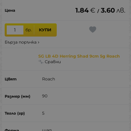
1.84
€
3.60
лв.
/
бр.
КУПИ
Бърза поръчка
SG LB 4D Herring Shad 9cm 5g Roach
Сравни
Roach
90
5
шад