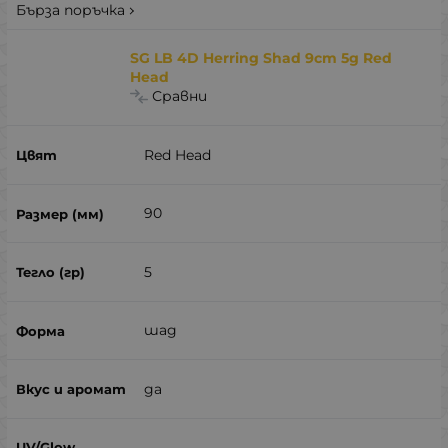
Бърза поръчка
SG LB 4D Herring Shad 9cm 5g Red
Head
Сравни
Red Head
90
5
шад
да