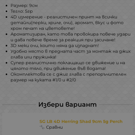
Размер: 9см
Тегло: 5гр
4D измерение - реалистичен принт на всички
детайли(перки, хриле, очи), аромат, вкус и фото
хром печат на цветовете!
Ароматизиран, като това провокира повече удари
и дава повече време за реакция при засичане!
3D меки очи, които няма да изпаднат!
​Удобно място в предната част за монтаж на джих
глава или пружинка!
Супер реалистично поклащащо се движение и на
цялото тяло, при движение във водата!
Окомплектова се с джиг глава с препоръчителен
размер на куката #1/0 и #2/0
Избери вариант
SG LB 4D Herring Shad 9cm 5g Perch
Сравни