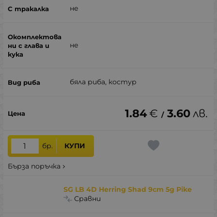
не
не
бяла риба, костур
1.84
€
3.60
лв.
/
бр.
КУПИ
Бърза поръчка
SG LB 4D Herring Shad 9cm 5g Pike
Сравни