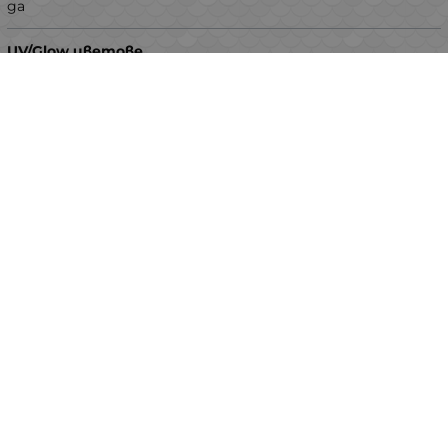
да
UV/Glow цветове
да
С тракалка
не
Окомплектовани с глава и кука
не
Вид риба
бяла риба
костур
Видео