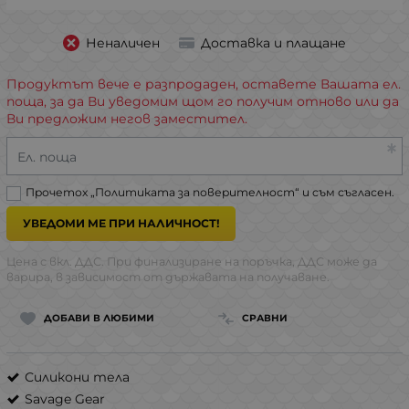
Неналичен
Доставка и плащане
Продуктът вече е разпродаден, оставете Вашата ел.
поща, за да Ви уведомим щом го получим отново или да
Ви предложим негов заместител.
Ел. поща
Прочетох „
Политиката за поверителност
“ и съм съгласен.
УВЕДОМИ МЕ ПРИ НАЛИЧНОСТ!
Цена с вкл. ДДС. При финализиране на поръчка, ДДС може да
варира, в зависимост от държавата на получаване.
ДОБАВИ В ЛЮБИМИ
СРАВНИ
Силикони тела
Savage Gear