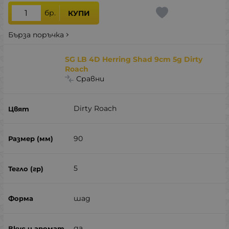
бр.
КУПИ
Бърза поръчка
SG LB 4D Herring Shad 9cm 5g Dirty
Roach
Сравни
Dirty Roach
90
5
шад
да