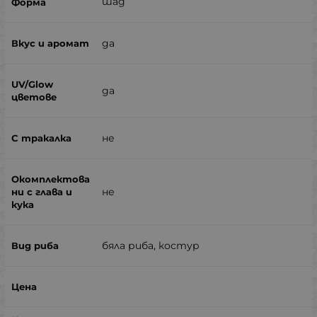
шад
да
да
не
не
бяла риба, костур