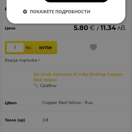
кефал, костур, пъстърва
ПОКАЖЕТЕ ПОДРОБНОСТИ
5.80
€
11.34
лв.
/
бр.
КУПИ
Бърза поръчка
SG Grub Spinners #1 3.8g Sinking Copper
Red Yellow
Сравни
Copper Red Yellow - fluo
3.8