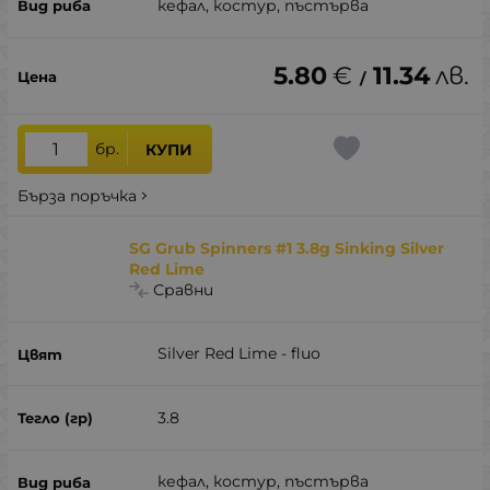
кефал, костур, пъстърва
5.80
€
11.34
лв.
/
бр.
КУПИ
Бърза поръчка
SG Grub Spinners #1 3.8g Sinking Silver
Red Lime
Сравни
Silver Red Lime - fluo
3.8
кефал, костур, пъстърва