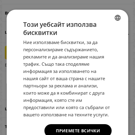
кефал, костур, пъстърва
Този уебсайт използва
5.80
€
11.34
лв.
бисквитки
/
BULGARIAN
Ние използваме бисквитки, за да
ENGLISH
персонализираме съдържанието,
бр.
КУПИ
ROMANIAN
рекламите и да анализираме нашия
трафик. Също така споделяме
GREEK
Бърза поръчка
информация за използването на
нашия сайт от ваша страна с нашите
SG Grub Spinners #1 3.8g Sinking Gold
партньори за реклама и анализи,
Black
Сравни
които може да я комбинират с друга
информация, която сте им
предоставили или която са събрали от
Gold Black
вашето използване на техните услуги.
3.8
ПРИЕМЕТЕ ВСИЧКИ