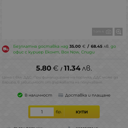
1 от 4
Безплатна доставка над
35.00
€
/
68.45
лв.
до
офис с куриер Еконт, Box Now, Спиди
5.80
€
11.34
лв.
/
Цена с вкл. ДДС. При финализиране на поръчка, ДДС може да
варира, в зависимост от държавата на получаване.
В наличност
Доставка и плащане
бр.
КУПИ