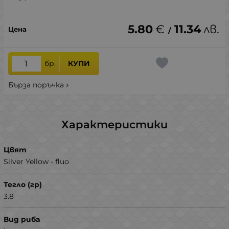
5.80
€
11.34
лв.
/
бр.
КУПИ
Бърза поръчка
Характеристики
Цвят
Silver Yellow - fluo
Тегло (гр)
3.8
Вид риба