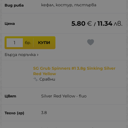
кефал, костур, пъстърва
5.80
€
11.34
лв.
/
бр.
КУПИ
Бърза поръчка
SG Grub Spinners #1 3.8g Sinking Silver
Red Yellow
Сравни
Silver Red Yellow - fluo
3.8