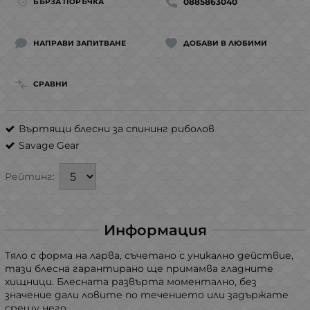
0885863040
БЪРЗА ПОРЪЧКА
НАПРАВИ ЗАПИТВАНЕ
ДОБАВИ В ЛЮБИМИ
СРАВНИ
Въртящи блесни за спининг риболов
Savage Gear
Рейтинг:
Информация
Тяло с форма на ларва, съчетано с уникално действие,
тази блесна гарантирано ще примамва гладните
хищници. Блесната развърта моментално, без
значение дали ловите по течението или задържате
срещу него.