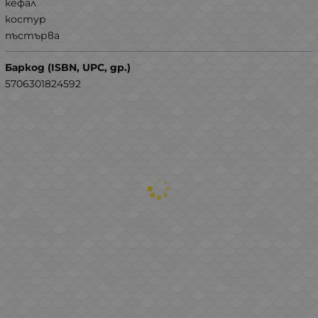
кефал
костур
пъстърва
Баркод (ISBN, UPC, др.)
5706301824592