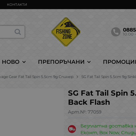
КОНТАКТИ
088
10.00 -
НОВО
ПРЕПОРЪЧАНИ
ПРОМОЦИ
vage Gear Fat Tail Spin 5.5cm 9g Спинер
SG Fat Tail Spin 5.5cm 9g Sin
SG Fat Tail Spin
Back Flash
Арт.№:
77059
Безплатна доставка 
Еконт, Box Now, Спид