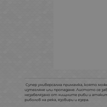
Супер универсална примамка, която мож
изтегляне или пропадане. Листото се за
незабелязано от хищните риби и атаките
риболов на река, язовири и езера.