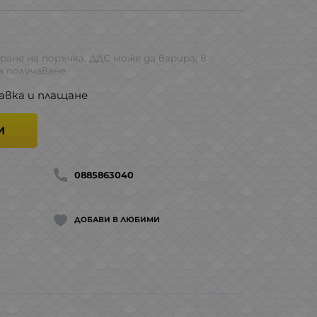
ране на поръчка, ДДС може да варира, в
 получаване.
авка и плащане
И
0885863040
ДОБАВИ В ЛЮБИМИ