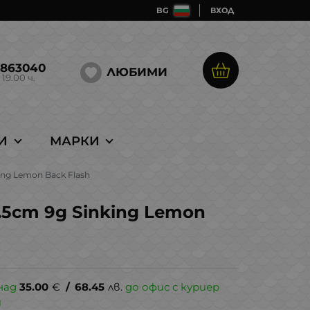
BG
ВХОД
5863040
ЛЮБИМИ
 19.00 ч.
И
МАРКИ
king Lemon Back Flash
 5.5cm 9g Sinking Lemon
над
35.00
€
/
68.45
лв.
до офис с куриер
и