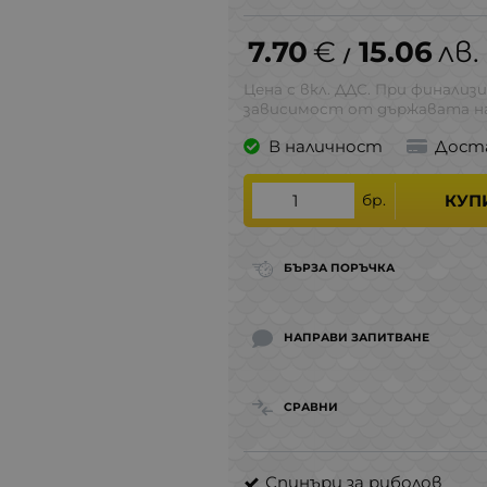
7.70
€
15.06
лв.
/
Цена с вкл. ДДС. При финализи
зависимост от държавата на
В наличност
Дост
бр.
КУП
БЪРЗА ПОРЪЧКА
НАПРАВИ ЗАПИТВАНЕ
СРАВНИ
Спинъри за риболов