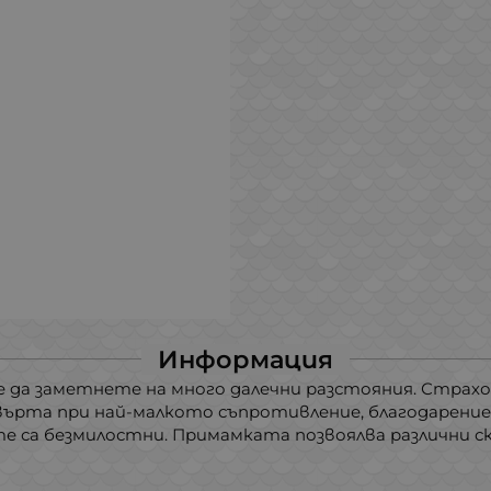
Информация
е да заметнете на много далечни разстояния. Страх
върта при най-малкото съпротивление, благодарение 
 са безмилостни. Примамката позвоялва различни ск