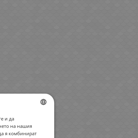
е и да
BULGARIAN
нето на нашия
ENGLISH
 да я комбинират