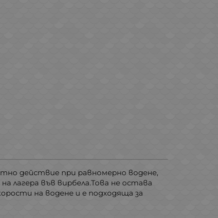
отно действие при равномерно водене,
на лагера във вирбела.Това не остава
орости на водене и е подходяща за