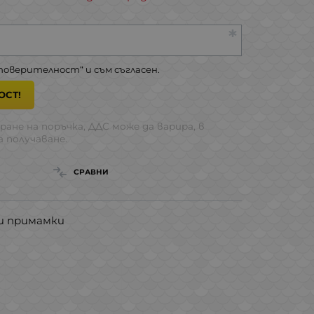
 поверителност
“ и съм съгласен.
ОСТ!
ране на поръчка, ДДС може да варира, в
 получаване.
СРАВНИ
ви примамки