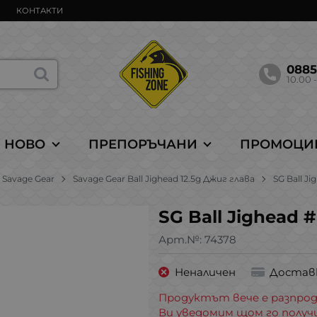
КОНТАКТИ
088
10.00 -
НОВО
ПРЕПОРЪЧАНИ
ПРОМОЦИ
Savage Gear
Savage Gear Ball Jighead 12.5g Джиг глава
SG Ball Ji
SG Ball Jighead #
Арт.№:
74378
Неналичен
Достав
Продуктът вече е разпрод
Ви уведомим щом го получ