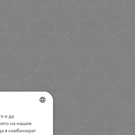
е и да
BULGARIAN
нето на нашия
ENGLISH
 да я комбинират