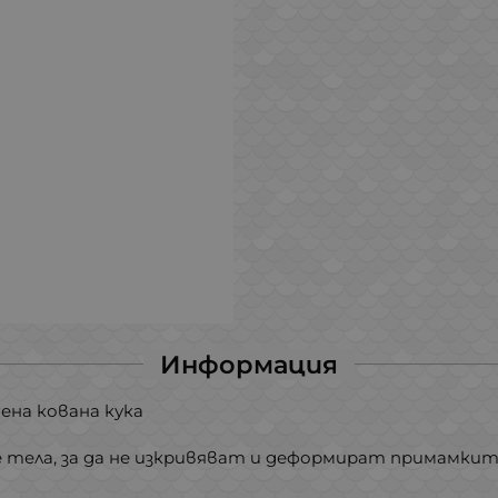
Информация
нена кована кука
е тела, за да не изкривяват и деформират примамки