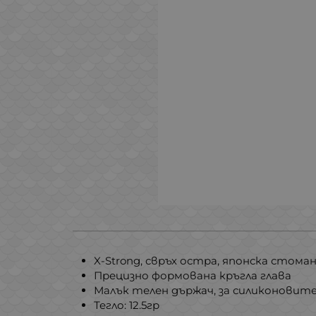
X-Strong, свръх остра, японска стома
Прецизно формована кръгла глава
Малък телен държач, за силиконовит
Тегло: 12.5гр