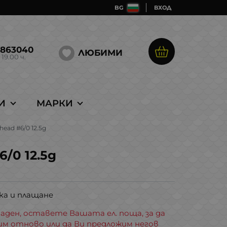
BG
ВХОД
5863040
ЛЮБИМИ
 19.00 ч.
И
МАРКИ
ghead #6/0 12.5g
6/0 12.5g
ка и плащане
аден, оставете Вашата ел. поща, за да
им отново или да Ви предложим негов