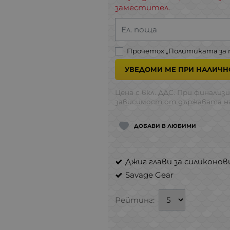
заместител.
Ел. поща
Прочетох „
Политиката за
УВЕДОМИ МЕ ПРИ НАЛИЧН
Цена с вкл. ДДС. При финализи
зависимост от държавата на
ДОБАВИ В ЛЮБИМИ
Джиг глави за силиконо
Savage Gear
Рейтинг: