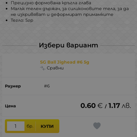
Прецизно формована кръгла глава
Малък телен държач, за силиконовите тела, за да
не изкривяват и деформират примамките
Тегло: 5гр
Избери вариант
SG Ball Jighead #6 5g
Сравни
#6
0.60
€
1.17
лв.
/
бр.
КУПИ