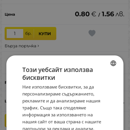
0.80
€
1.56
лв.
/
бр.
КУПИ
Бърза поръчка
SG Ball Jighead #2 5g
Сравни
Този уебсайт използва
бисквитки
BULGARIAN
#2
Ние използваме бисквитки, за да
ENGLISH
персонализираме съдържанието,
ROMANIAN
0.60
€
1.17
лв.
рекламите и да анализираме нашия
/
трафик. Също така споделяме
GREEK
информация за използването на
бр.
КУПИ
нашия сайт от ваша страна с нашите
партньори за реклама и анализи,