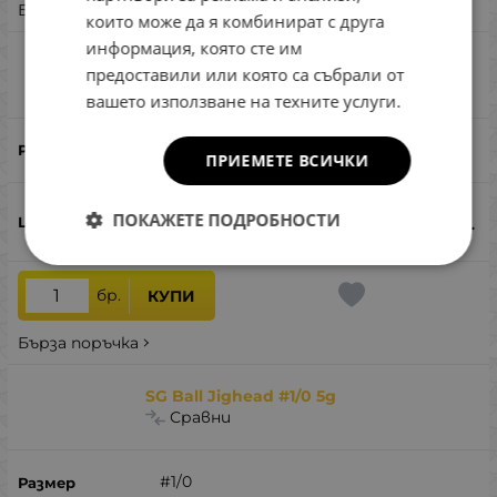
Бърза поръчка
които може да я комбинират с друга
информация, която сте им
SG Ball Jighead #7/0 5g
предоставили или която са събрали от
Сравни
вашето използване на техните услуги.
#7/0
ПРИЕМЕТЕ ВСИЧКИ
1.10
€
2.15
лв.
ПОКАЖЕТЕ ПОДРОБНОСТИ
/
бр.
КУПИ
Бърза поръчка
SG Ball Jighead #1/0 5g
Сравни
#1/0