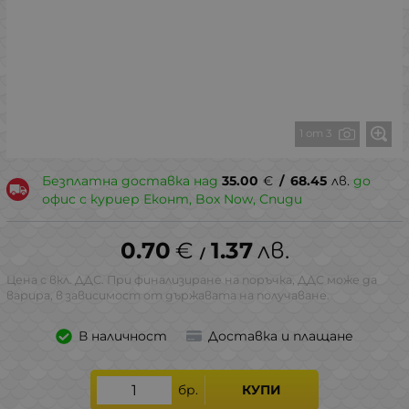
1 от 3
Безплатна доставка над
35.00
€
/
68.45
лв.
до
офис с куриер Еконт, Box Now, Спиди
0.70
€
1.37
лв.
/
Цена с вкл. ДДС. При финализиране на поръчка, ДДС може да
варира, в зависимост от държавата на получаване.
В наличност
Доставка и плащане
бр.
КУПИ