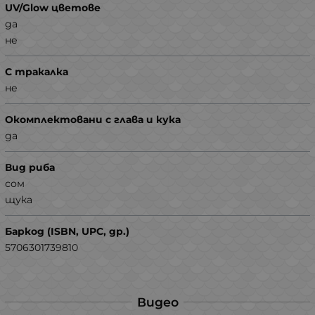
UV/Glow цветове
да
не
С тракалка
не
Окомплектовани с глава и кука
да
Вид риба
сом
щука
Баркод (ISBN, UPC, др.)
5706301739810
Видео