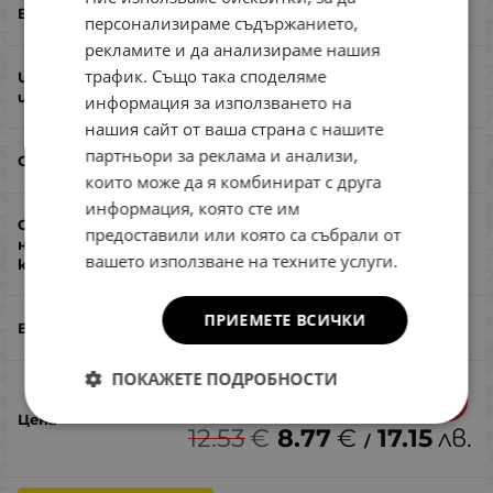
ENGLISH
да
персонализираме съдържанието,
ROMANIAN
рекламите и да анализираме нашия
трафик. Също така споделяме
GREEK
да, не
информация за използването на
нашия сайт от ваша страна с нашите
партньори за реклама и анализи,
не
които може да я комбинират с друга
информация, която сте им
предоставили или която са събрали от
да
вашето използване на техните услуги.
ПРИЕМЕТЕ ВСИЧКИ
сом, щука
ПОКАЖЕТЕ ПОДРОБНОСТИ
-30%
12.53
€
8.77
€
17.15
лв.
/