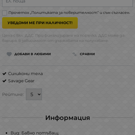
Ел. поща
Прочетох „
Политиката за поверителност
“ и съм съгласен.
УВЕДОМИ МЕ ПРИ НАЛИЧНОСТ!
Цена с вкл. ДДС. При финализиране на поръчка, ДДС може да
варира, в зависимост от държавата на получаване.
ДОБАВИ В ЛЮБИМИ
СРАВНИ
Силикони тела
Savage Gear
Рейтинг:
Информация
Вид: Бавно потъващ