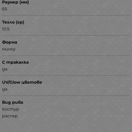
Размер (мм)
65
Тегло (гр)
10.5
Форма
миноу
С тракалка
да
UV/Glow цветове
да
Вид риба
костур
распер