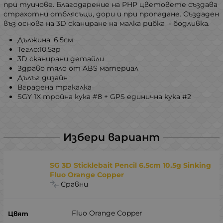
при туичове. Благодарение на PHP цветовете създава
страхотни отблясъци, дори и при пропадане. Създаден
въз основа на 3D сканиране на малкa рибка - бодливка.
Дължина: 6.5см
Тегло:10.5гр
3D сканирани детайли
Здраво тяло от ABS материал
Дълъг дизайн
Вградена тракалка
SGY 1X тройна кука #8 + GPS единична кука #2
Избери вариант
SG 3D Sticklebait Pencil 6.5cm 10.5g Sinking
Fluo Orange Copper
Сравни
Fluo Orange Copper