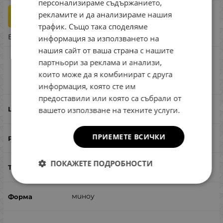
персонализираме съдържанието,
ROMANIAN
рекламите и да анализираме нашия
бр.
КУПИ
трафик. Също така споделяме
GREEK
Бърза поръчка
информация за използването на
нашия сайт от ваша страна с нашите
SG 3D Sticklebait Pencil 6.5cm 10.5g Sinking
партньори за реклама и анализи,
Brown Trout Smolt
които може да я комбинират с друга
Сравни
информация, която сте им
предоставили или която са събрали от
Brown Trout Smolt
вашето използване на техните услуги.
ПРИЕМЕТЕ ВСИЧКИ
65
ПОКАЖЕТЕ ПОДРОБНОСТИ
10.5
миноу