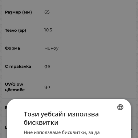
65
10.5
миноу
да
да
костур, распер
Този уебсайт използва
бисквитки
BULGARIAN
10.90
€
21.32
лв.
/
Ние използваме бисквитки, за да
ENGLISH