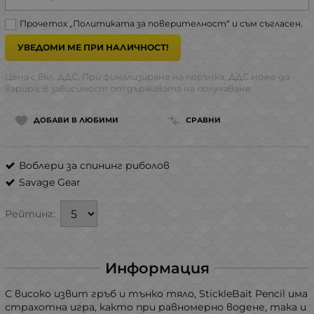
Прочетох „
Политиката за поверителност
“ и съм съгласен.
УВЕДОМИ МЕ ПРИ НАЛИЧНОСТ!
Цена с вкл. ДДС. При финализиране на поръчка, ДДС може да
варира, в зависимост от държавата на получаване.
ДОБАВИ В ЛЮБИМИ
СРАВНИ
Воблери за спининг риболов
Savage Gear
Рейтинг:
Информация
С високо извит гръб и тънко тяло, StickleBait Pencil има
страхотна игра, както при равномерно водене, така и