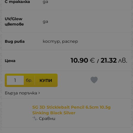
да
да
костур, распер
10.90
€
21.32
лв.
/
бр.
КУПИ
Бърза поръчка
SG 3D Sticklebait Pencil 6.5cm 10.5g
Sinking Black Silver
Сравни