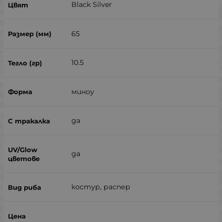
Black Silver
65
10.5
миноу
да
да
костур, распер