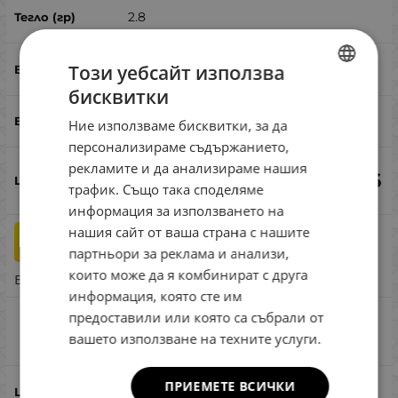
2.8
Този уебсайт използва
единична (без контра)
бисквитки
BULGARIAN
кефал, пъстърва
Ние използваме бисквитки, за да
ENGLISH
персонализираме съдържанието,
ROMANIAN
рекламите и да анализираме нашия
€
7.12
€
5.06
-29%
трафик. Също така споделяме
GREEK
информация за използването на
нашия сайт от ваша страна с нашите
бр.
КУПИ
партньори за реклама и анализи,
които може да я комбинират с друга
Бърза поръчка
информация, която сте им
предоставили или която са събрали от
RodioCraft QM 2.8g #20
вашето използване на техните услуги.
Сравни
ПРИЕМЕТЕ ВСИЧКИ
#20