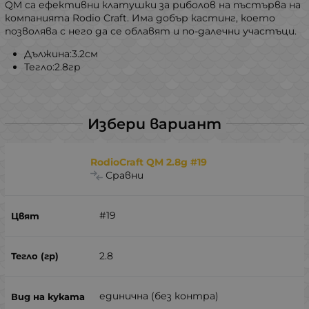
QM са ефективни клатушки за риболов на пъстърва на
компанията Rodio Craft. Има добър кастинг, което
позволява с него да се облавят и по-далечни участъци.
Дължина:3.2см
Тегло:2.8гр
Избери вариант
RodioCraft QM 2.8g #19
Сравни
#19
2.8
единична (без контра)