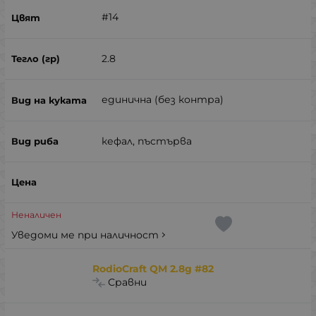
#14
2.8
единична (без контра)
кефал, пъстърва
Неналичен
Уведоми ме при наличност
RodioCraft QM 2.8g #82
Сравни