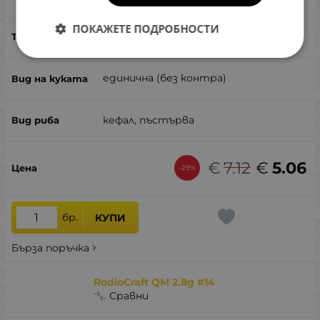
ПОКАЖЕТЕ ПОДРОБНОСТИ
2.8
единична (без контра)
кефал, пъстърва
€
7.12
€
5.06
-29%
бр.
КУПИ
Бърза поръчка
RodioCraft QM 2.8g #14
Сравни