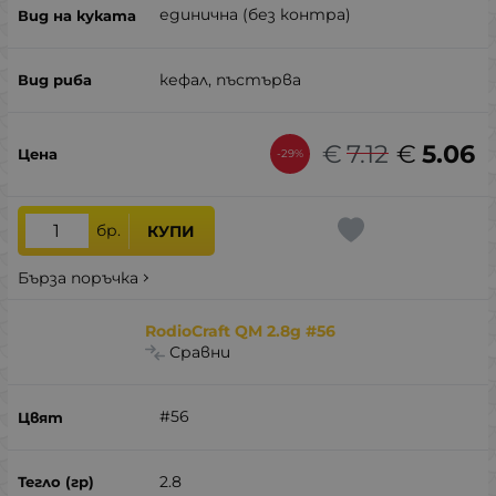
единична (без контра)
кефал, пъстърва
€
7.12
€
5.06
-29%
бр.
КУПИ
Бърза поръчка
RodioCraft QM 2.8g #56
Сравни
#56
2.8