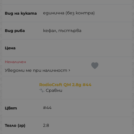
единична (без контра)
кефал, пъстърва
Неналичен
Уведоми ме при наличност
RodioCraft QM 2.8g #44
Сравни
#44
2.8