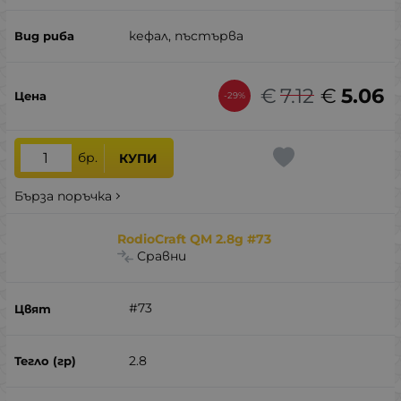
кефал, пъстърва
€
7.12
€
5.06
-29%
бр.
КУПИ
Бърза поръчка
RodioCraft QM 2.8g #73
Сравни
#73
2.8