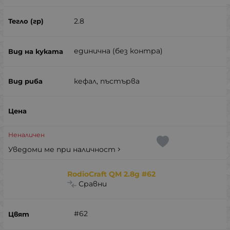
2.8
единична (без контра)
кефал, пъстърва
Неналичен
Уведоми ме при наличност
RodioCraft QM 2.8g #62
Сравни
#62