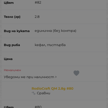
#82
2.8
единична (без контра)
кефал, пъстърва
Неналичен
Уведоми ме при наличност
RodioCraft QM 2.8g #80
Сравни
#80