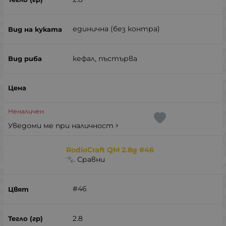
единична (без контра)
кефал, пъстърва
Неналичен
Уведоми ме при наличност
RodioCraft QM 2.8g #46
Сравни
#46
2.8