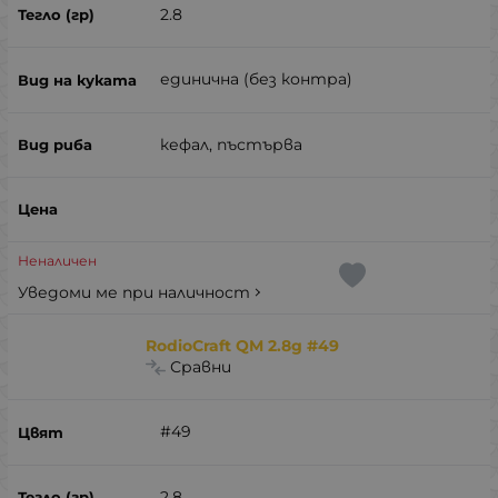
2.8
единична (без контра)
кефал, пъстърва
Неналичен
Уведоми ме при наличност
RodioCraft QM 2.8g #49
Сравни
#49
2.8