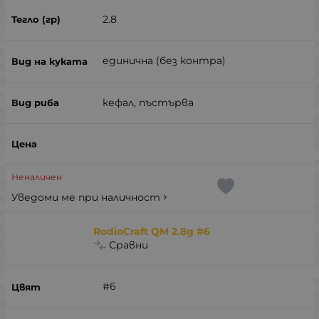
2.8
единична (без контра)
кефал, пъстърва
Неналичен
Уведоми ме при наличност
RodioCraft QM 2.8g #6
Сравни
#6