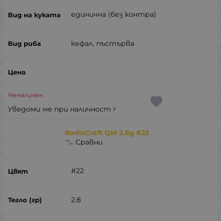
единична (без контра)
кефал, пъстърва
Неналичен
Уведоми ме при наличност
RodioCraft QM 2.8g #22
Сравни
#22
2.8