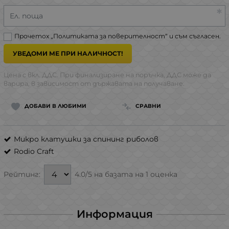
Ел. поща
Прочетох „
Политиката за поверителност
“ и съм съгласен.
УВЕДОМИ МЕ ПРИ НАЛИЧНОСТ!
Цена с вкл. ДДС. При финализиране на поръчка, ДДС може да
варира, в зависимост от държавата на получаване.
ДОБАВИ В ЛЮБИМИ
СРАВНИ
Микро клатушки за спининг риболов
Rodio Craft
4.0/5 на базата на 1 оценка
Рейтинг:
Информация