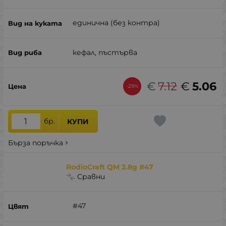
единична (без контра)
кефал, пъстърва
€
7.12
€
5.06
-29%
бр.
КУПИ
Бърза поръчка
RodioCraft QM 2.8g #47
Сравни
#47