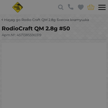
Назад до Rodio Craft QM 2.8g Блесна клатушка
RodioCraft QM 2.8g #50
Арт.№:
4571385590319