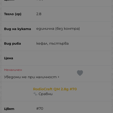
2.8
единична (без контра)
кефал, пъстърва
Неналичен
Уведоми ме при наличност
RodioCraft QM 2.8g #70
Сравни
#70