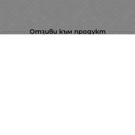
Отзиви към продукт
Стоян Гърков
24 март 2026
Продукта е топ, но много се бави доставката с
boxnow, поръчката е изпратена на 19.03, сега сме 23.03 и
още не е пристигнала
КОМЕНТИРАЙ