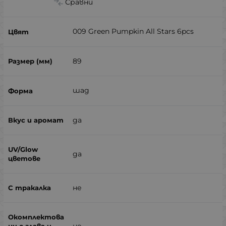
Сравни
009 Green Pumpkin All Stars 6pcs
89
шад
да
да
не
не