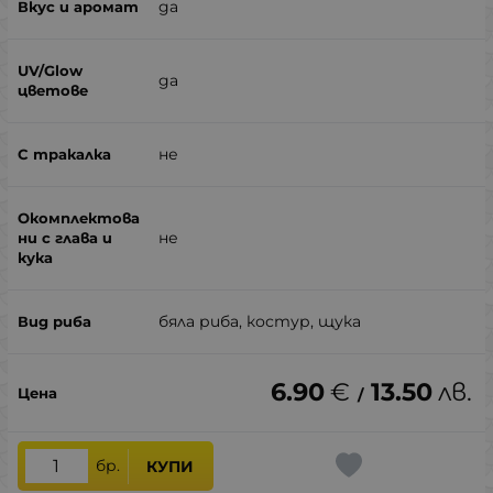
да
да
не
не
бяла риба, костур, щука
6.90
€
13.50
лв.
/
бр.
КУПИ