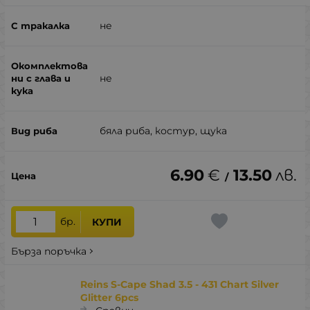
не
не
бяла риба, костур, щука
6.90
€
13.50
лв.
/
бр.
КУПИ
Бърза поръчка
Reins S-Cape Shad 3.5 - 431 Chart Silver
Glitter 6pcs