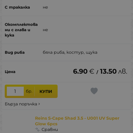
не
не
бяла риба, костур, щука
6.90
€
13.50
лв.
/
бр.
КУПИ
Бърза поръчка
Reins S-Cape Shad 3.5 - U001 UV Super
Glow 6pcs
Сравни