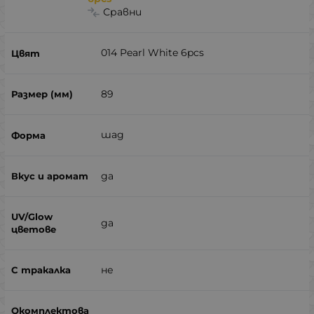
Сравни
014 Pearl White 6pcs
89
шад
да
да
не