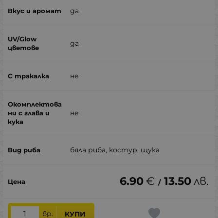
да
да
не
не
бяла риба, костур, щука
6.90
€
13.50
лв.
/
бр.
КУПИ