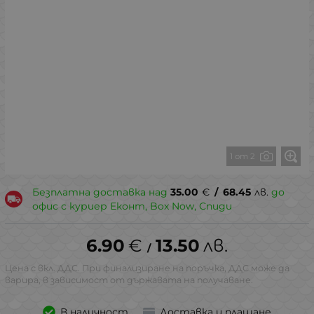
1 от 2
Безплатна доставка над
35.00
€
/
68.45
лв.
до
офис с куриер Еконт, Box Now, Спиди
6.90
€
13.50
лв.
/
Цена с вкл. ДДС. При финализиране на поръчка, ДДС може да
варира, в зависимост от държавата на получаване.
В наличност
Доставка и плащане