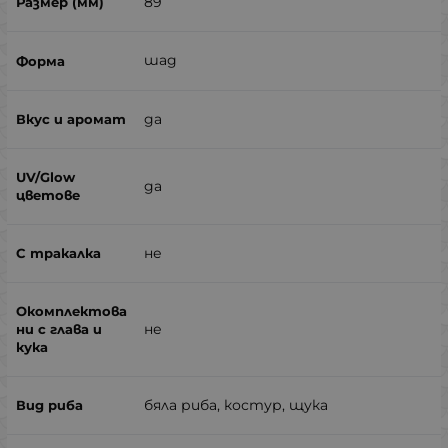
89
шад
да
да
не
не
бяла риба, костур, щука