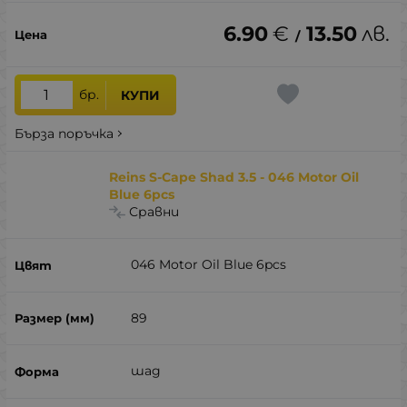
6.90
€
13.50
лв.
/
бр.
КУПИ
Бърза поръчка
Reins S-Cape Shad 3.5 - 046 Motor Oil
Blue 6pcs
Сравни
046 Motor Oil Blue 6pcs
89
шад