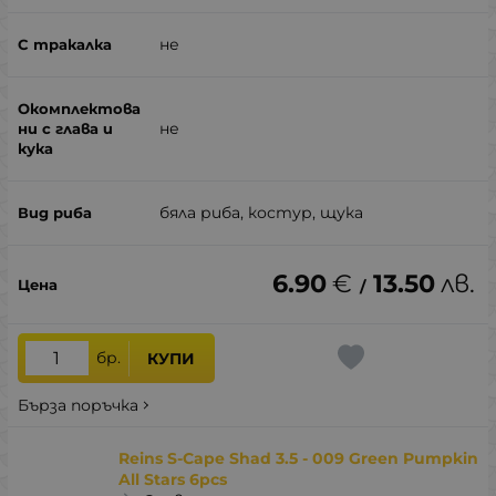
не
не
бяла риба, костур, щука
6.90
€
13.50
лв.
/
бр.
КУПИ
Бърза поръчка
Reins S-Cape Shad 3.5 - 009 Green Pumpkin
All Stars 6pcs