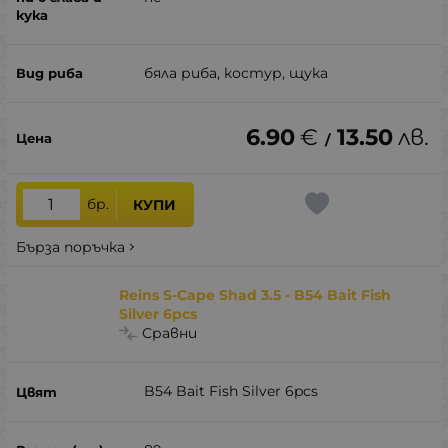
бяла риба, костур, щука
6.90
€
13.50
лв.
/
бр.
КУПИ
Бърза поръчка
Reins S-Cape Shad 3.5 - B54 Bait Fish
Silver 6pcs
Сравни
B54 Bait Fish Silver 6pcs