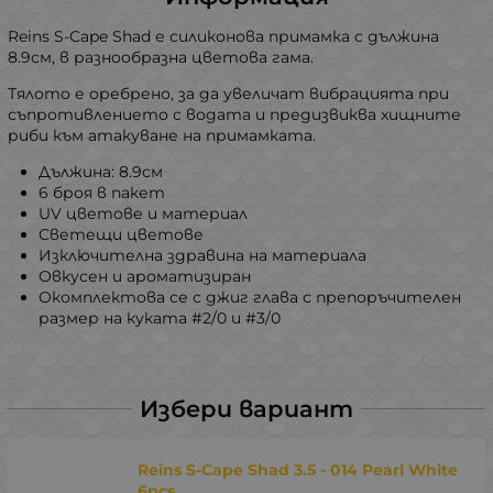
Reins S-Cape Shad е силиконова примамка с дължина
8.9см, в разнообразна цветова гама.
Тялото е оребрено, за да увеличат вибрацията при
съпротивлението с водата и предизвиква хищните
риби към атакуване на примамката.
Дължина: 8.9см
6 броя в пакет
UV цветове и материал
Светещи цветове
Изключителна здравина на материала
Овкусен и ароматизиран
Окомплектова се с джиг глава с препоръчителен
размер на куката #2/0 и #3/0
Избери вариант
Reins S-Cape Shad 3.5 - 014 Pearl White
6pcs