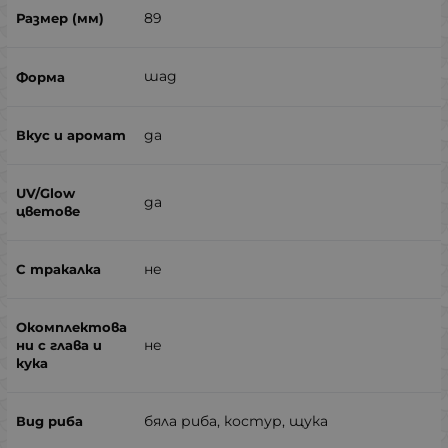
89
шад
да
да
не
не
бяла риба, костур, щука