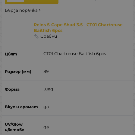
Бърза поръчка
Reins S-Cape Shad 3.5 - CT01 Chartreuse
Baitfish 6pcs
Сравни
CT01 Chartreuse Baitfish 6pcs
89
шад
да
да