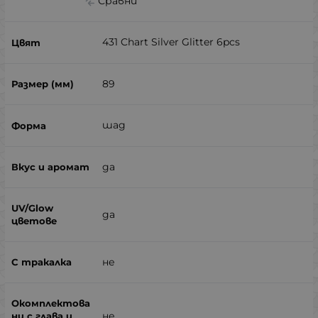
Сравни
431 Chart Silver Glitter 6pcs
89
шад
да
да
не
не