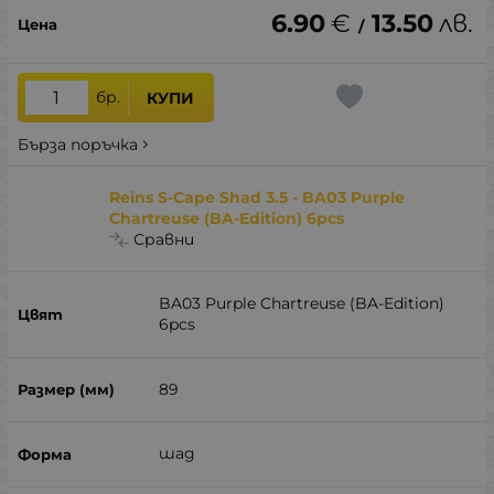
6.90
€
13.50
лв.
/
бр.
КУПИ
Бърза поръчка
Reins S-Cape Shad 3.5 - BA03 Purple
Chartreuse (BA-Edition) 6pcs
Сравни
BA03 Purple Chartreuse (BA-Edition)
6pcs
89
шад