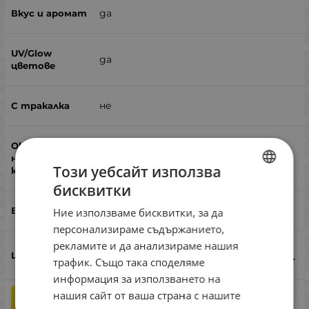
да
да
не
не
Този уебсайт използва
бисквитки
BULGARIAN
бяла риба, костур, щука
Ние използваме бисквитки, за да
ENGLISH
персонализираме съдържанието,
ROMANIAN
рекламите и да анализираме нашия
6.90
€
13.50
лв.
/
трафик. Също така споделяме
GREEK
информация за използването на
нашия сайт от ваша страна с нашите
бр.
КУПИ