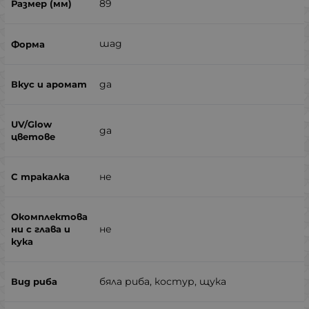
89
шад
да
да
не
не
бяла риба, костур, щука