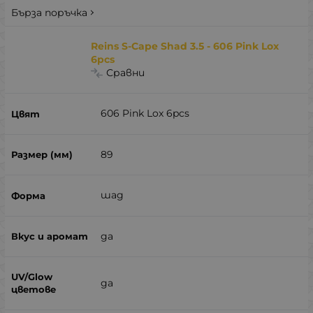
Бърза поръчка
Reins S-Cape Shad 3.5 - 606 Pink Lox
6pcs
Сравни
606 Pink Lox 6pcs
89
шад
да
да