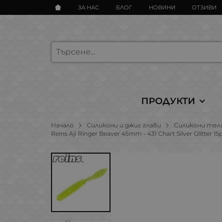
ЗА НАС
БЛОГ
НОВИНИ
ОТЗИВИ
ПРОДУКТИ
Начало
Силикони и джиг глави
Силикони тел
Reins Aji Ringer Beaver 45mm - 431 Chart Silver Glitter 15