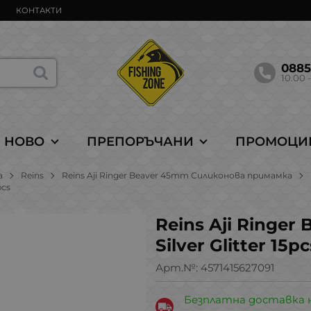
КОНТАКТИ
088
10.00 -
НОВО
ПРЕПОРЪЧАНИ
ПРОМОЦИ
а
Reins
Reins Aji Ringer Beaver 45mm Силиконова примамка
pcs
Reins Aji Ringer
Silver Glitter 15pc
Арт.№:
4571415627091
Безплатна доставка 