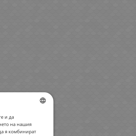
е и да
BULGARIAN
нето на нашия
ENGLISH
 да я комбинират