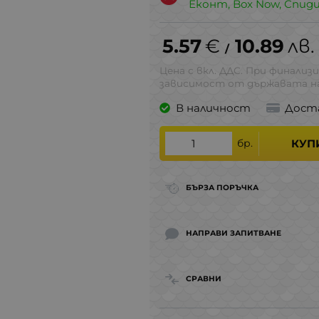
Еконт, Box Now, Спид
5.57
€
10.89
лв.
/
Цена с вкл. ДДС. При финализи
зависимост от държавата на
В наличност
Дост
бр.
КУП
БЪРЗА ПОРЪЧКА
НАПРАВИ ЗАПИТВАНЕ
СРАВНИ