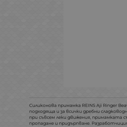
Силиконова примамка REINS Aji Ringer Bea
подходяща и за всички дребни сладководни
при съвсем леки движения, примамката съ
пропадане и придърпване. Разработчицит