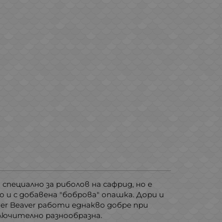
специално за риболов на сафрид, но е
о и с добавена "боброва" опашка. Дори и
er Beaver работи еднакво добре при
ключително разнообразна.