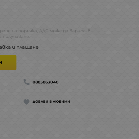
и
ране на поръчка, ДДС може да варира, в
 получаване.
авка и плащане
И
0885863040
ДОБАВИ В ЛЮБИМИ