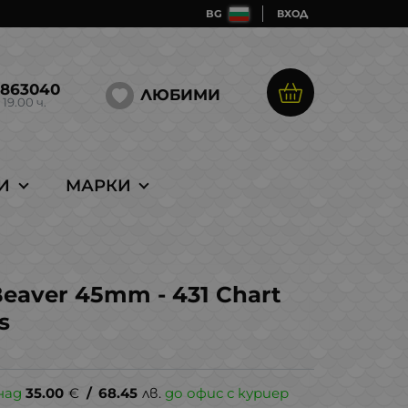
BG
ВХОД
5863040
ЛЮБИМИ
 19.00 ч.
И
МАРКИ
 Beaver 45mm - 431 Chart
s
над
35.00
€
/
68.45
лв.
до офис с куриер