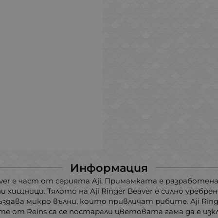
Информация
ver е част от серията Aji. Примамката е разработена 
 хищници. Тялото на Aji Ringer Beaver е силно уребрен
здава микро вълни, които привличат рибите. Aji Ring
е от Reins са се постарали цветовата гама да е из