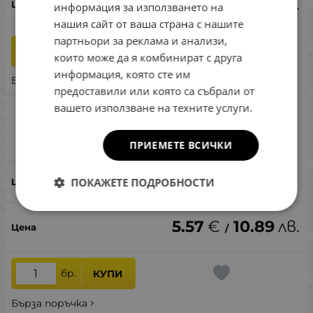
5.57
€
10.89
лв.
/
информация за използването на
нашия сайт от ваша страна с нашите
партньори за реклама и анализи,
бр.
КУПИ
които може да я комбинират с друга
информация, която сте им
Бърза поръчка
предоставили или която са събрали от
вашето използване на техните услуги.
Reins Aji Ringer 1.5 - B54 Bait Fish Silver
12pcs
Сравни
ПРИЕМЕТЕ ВСИЧКИ
B54 Bait Fish Silver 12pcs
ПОКАЖЕТЕ ПОДРОБНОСТИ
5.57
€
10.89
лв.
/
бр.
КУПИ
Бърза поръчка