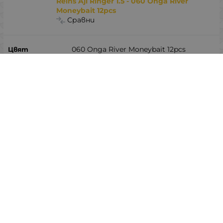
Reins Aji Ringer 1.5 - 060 Onga River
Moneybait 12pcs
Сравни
060 Onga River Moneybait 12pcs
Неналичен
Уведоми ме при наличност
Характеристики
Цвят
BA03 Purple Chartreuse (BA-Edition) 12pcs
Баркод (ISBN, UPC, др.)