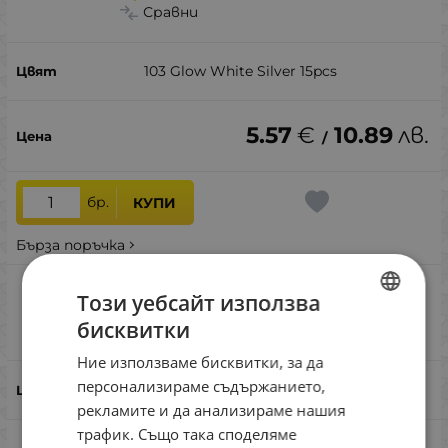
Сравни
103 Glow White Silver 15pcs
5.57
€
10.89
лв.
/
бр.
КУПИ
Бърза поръчка
Reins Aji Ringer 1.5 - CT01 Chartreuse
Този уебсайт използва
Baitfish 12pcs
бисквитки
Сравни
BULGARIAN
Ние използваме бисквитки, за да
ENGLISH
персонализираме съдържанието,
CT01 Chartreuse Baitfish 12pcs
ROMANIAN
рекламите и да анализираме нашия
трафик. Също така споделяме
GREEK