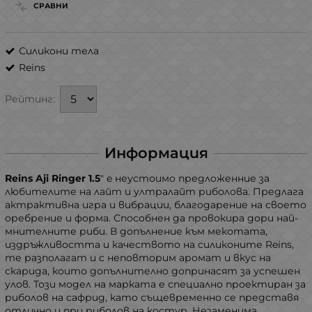
СРАВНИ
Силикони тела
Reins
Рейтинг:
Информация
Reins Aji Ringer 1.5
" e неустоимо предложенние за
любителите на лайт и ултралайт риболова. Предлага
актрактивна игра и вибрации, благодарение на своето
оребрение и форма. Способнен да провокира дори най-
мнителните риби. В допълнение към мекотата,
издръжливостта и качеството на силиконите Reins,
те разполагат и с неповторим аромат и вкус на
скарида, които допълнително допринасят за успешен
улов. Този модел на марката е специално проектиран за
риболов на сафрид, като същевременно се представя
отлично и при риболов на костур. Незаменима