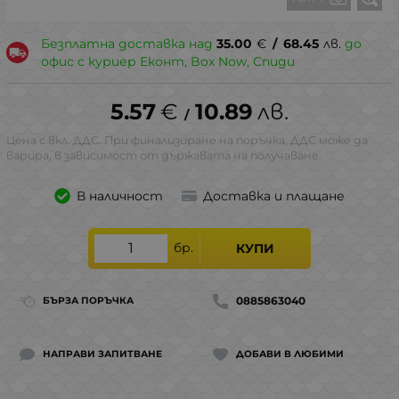
Безплатна доставка над
35.00
€
/
68.45
лв.
до
офис с куриер Еконт, Box Now, Спиди
5.57
€
10.89
лв.
/
Цена с вкл. ДДС. При финализиране на поръчка, ДДС може да
варира, в зависимост от държавата на получаване.
В наличност
Доставка и плащане
бр.
КУПИ
0885863040
БЪРЗА ПОРЪЧКА
НАПРАВИ ЗАПИТВАНЕ
ДОБАВИ В ЛЮБИМИ