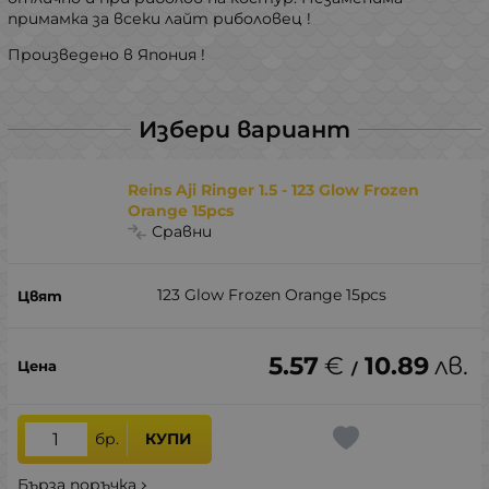
примамка за всеки лайт риболовец !
Произведено в Япония !
Избери вариант
Reins Aji Ringer 1.5 - 123 Glow Frozen
Orange 15pcs
Сравни
123 Glow Frozen Orange 15pcs
5.57
€
10.89
лв.
/
бр.
КУПИ
Бърза поръчка