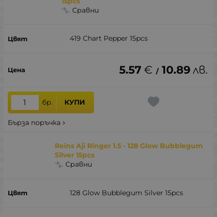
15pcs
Сравни
419 Chart Pepper 15pcs
5.57
€
10.89
лв.
/
бр.
КУПИ
Бърза поръчка
Reins Aji Ringer 1.5 - 128 Glow Bubblegum
Silver 15pcs
Сравни
128 Glow Bubblegum Silver 15pcs