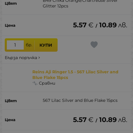
B49 Chika Orange/Chartreuse Silver
Glitter 12pcs
5.57
€
10.89
лв.
/
бр.
КУПИ
Бърза поръчка
Reins Aji Ringer 1.5 - 567 Lilac Silver and
Blue Flake 15pcs
Сравни
567 Lilac Silver and Blue Flake 15pcs
5.57
€
10.89
лв.
/