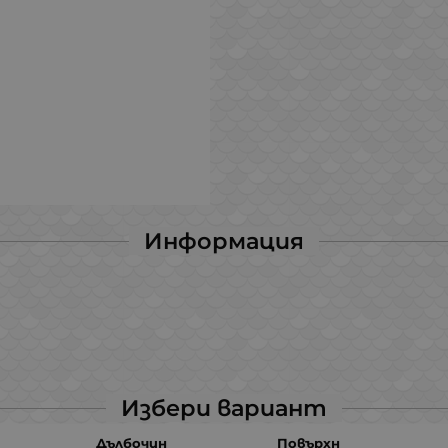
Информация
Избери вариант
Дълбочин
Повърхн