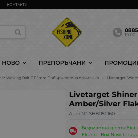
КОНТАКТИ
088
10.00 -
НОВО
ПРЕПОРЪЧАНИ
ПРОМОЦИ
hiner Walking Bait F 115mm Повърхностна примамка
Livetarget Shine
Livetarget Shine
Amber/Silver Fla
Арт.№:
SHB115T160
Безплатна доставка 
Еконт, Box Now, Спид