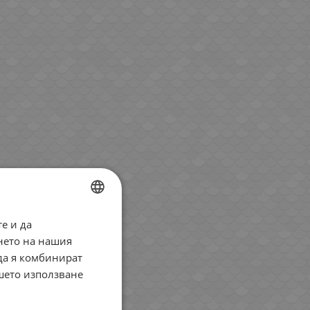
е и да
BULGARIAN
нето на нашия
ENGLISH
 да я комбинират
ROMANIAN
ашето използване
GREEK