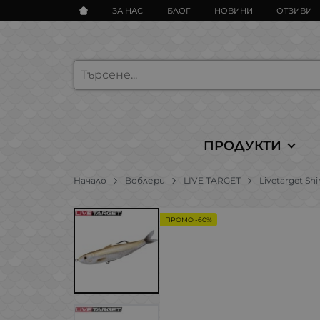
ЗА НАС
БЛОГ
НОВИНИ
ОТЗИВИ
ПРОДУКТИ
Начало
Воблери
LIVE TARGET
Livetarget S
ПРОМО -60%