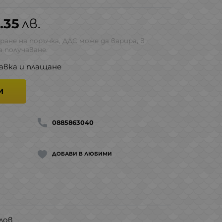
.35
лв.
ране на поръчка, ДДС може да варира, в
 получаване.
авка и плащане
И
0885863040
ДОБАВИ В ЛЮБИМИ
лов