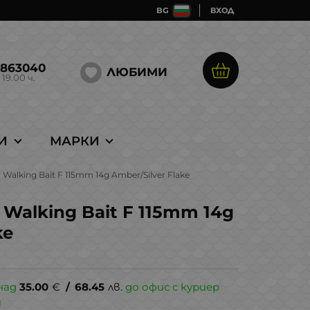
BG
ВХОД
5863040
ЛЮБИМИ
 19.00 ч.
И
МАРКИ
r Walking Bait F 115mm 14g Amber/Silver Flake
r Walking Bait F 115mm 14g
ke
над
35.00
€
/
68.45
лв.
до офис с куриер
и