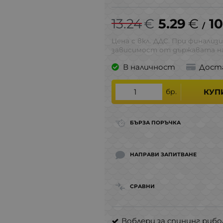
13.24
€
5.29
€
10
/
Цена с вкл. ДДС. При финализи
зависимост от държавата на
В наличност
Дост
бр.
КУП
БЪРЗА ПОРЪЧКА
НАПРАВИ ЗАПИТВАНЕ
СРАВНИ
Воблери за спининг рибо