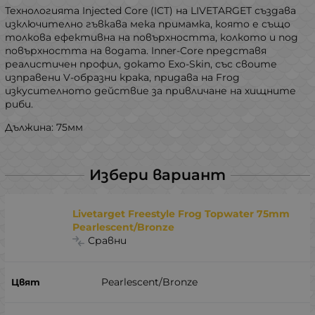
Технологията Injected Core (ICT) на LIVETARGET създава
изключително гъвкава мека примамка, която е също
толкова ефективна на повърхността, колкото и под
повърхността на водата. Inner-Core представя
реалистичен профил, докато Exo-Skin, със своите
изправени V-образни крака, придава на Frog
изкусителното действие за привличане на хищните
риби.
Дължина: 75мм
Избери вариант
Livetarget Freestyle Frog Topwater 75mm
Pearlescent/Bronze
Сравни
Pearlescent/Bronze