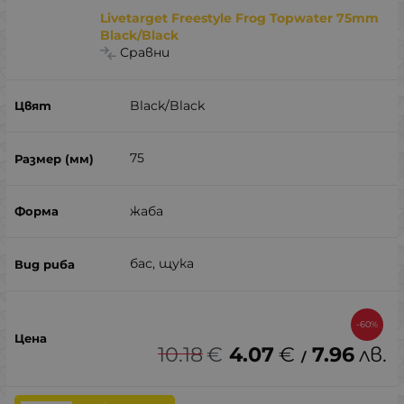
Livetarget Freestyle Frog Topwater 75mm
Black/Black
Сравни
Black/Black
75
жаба
бас, щука
-60%
10.18
€
4.07
€
7.96
лв.
/