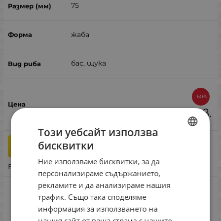
75
жаба
бас, щука
-60%
10.18
€
4.07
€
7.96
лв.
/
Този уебсайт използва
бисквитки
бр.
КУПИ
BULGARIAN
Ние използваме бисквитки, за да
ENGLISH
Бърза поръчка
персонализираме съдържанието,
ROMANIAN
рекламите и да анализираме нашия
Livetarget Freestyle Frog Topwater 75mm
трафик. Също така споделяме
GREEK
Tan/Brown
информация за използването на
Сравни
нашия сайт от ваша страна с нашите