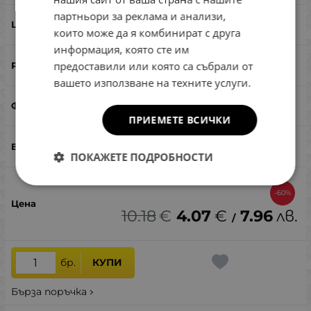
партньори за реклама и анализи,
Tan/Brown
които може да я комбинират с друга
информация, която сте им
75
предоставили или която са събрали от
вашето използване на техните услуги.
жаба
ПРИЕМЕТЕ ВСИЧКИ
бас, щука
ПОКАЖЕТЕ ПОДРОБНОСТИ
-60%
10.18
€
4.07
€
7.96
лв.
/
бр.
КУПИ
Бърза поръчка