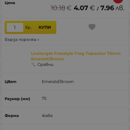
10.18
€
4.07
€
7.96
лв.
/
бр.
КУПИ
Бърза поръчка
Livetarget Freestyle Frog Topwater 75mm
Emerald/Brown
Сравни
Emerald/Brown
75
жаба