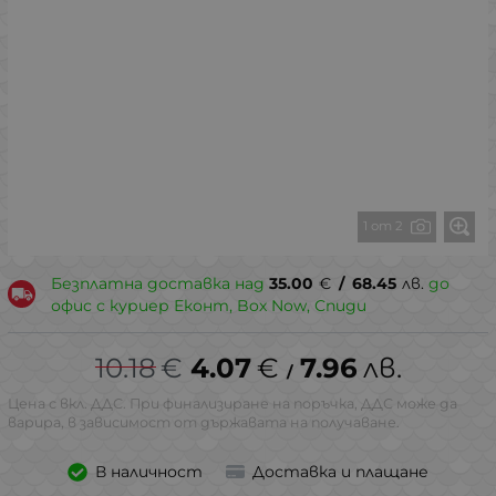
1 от 2
Безплатна доставка над
35.00
€
/
68.45
лв.
до
офис с куриер Еконт, Box Now, Спиди
10.18
€
4.07
€
7.96
лв.
/
Цена с вкл. ДДС. При финализиране на поръчка, ДДС може да
варира, в зависимост от държавата на получаване.
В наличност
Доставка и плащане