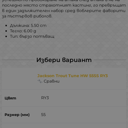
последно място страхотният кастинг, го превръщат
в един задължителен набор сред воблерите фаворити
за пъстървов риболов.
Дължина: 5.50 сm
Тегло: 6.00 g
Тип: бързо потъващ
Избери вариант
Jackson Trout Tune HW 55SS RY3
Сравни
RY3
55