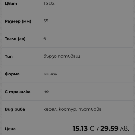
TSD2
55
6
бързо потъващ
миноу
не
кефал, костур, пъстърва
15.13
€
29.59
лв.
/