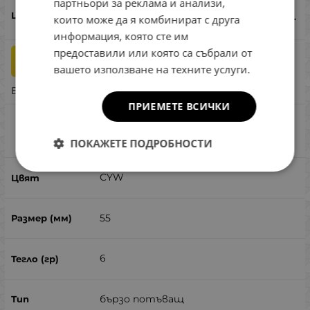
партньори за реклама и анализи,
15.13
€
29.59
лв.
/
които може да я комбинират с друга
информация, която сте им
предоставили или която са събрали от
бр.
КУПИ
вашето използване на техните услуги.
Бърза поръчка
ПРИЕМЕТЕ ВСИЧКИ
Jackson Trout Tune HW 55SS CYW
Сравни
ПОКАЖЕТЕ ПОДРОБНОСТИ
CYW
55
6
бързо потъващ