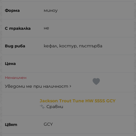
миноу
не
кефал, костур, пъстърва
Неналичен
Уведоми ме при наличност
Jackson Trout Tune HW 55SS GCY
Сравни
GCY