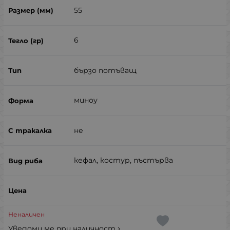
55
6
бързо потъващ
миноу
не
кефал, костур, пъстърва
Неналичен
Уведоми ме при наличност