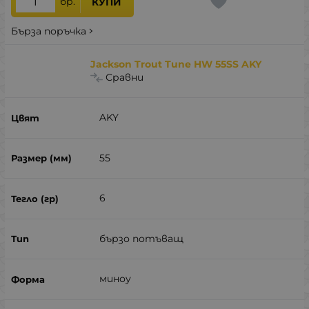
бр.
КУПИ
Бърза поръчка
Jackson Trout Tune HW 55SS AKY
Сравни
AKY
55
6
бързо потъващ
миноу