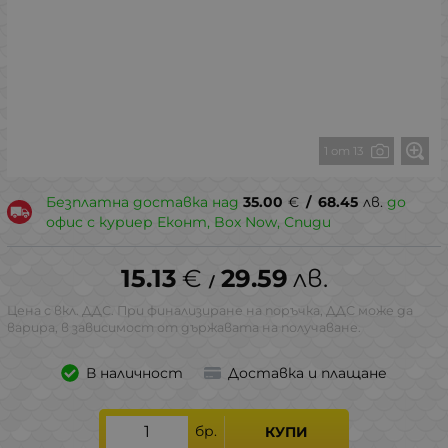
1 от 13
Безплатна доставка над
35.00
€
/
68.45
лв.
до
офис с куриер Еконт, Box Now, Спиди
15.13
€
29.59
лв.
/
Цена с вкл. ДДС. При финализиране на поръчка, ДДС може да
варира, в зависимост от държавата на получаване.
В наличност
Доставка и плащане
бр.
КУПИ