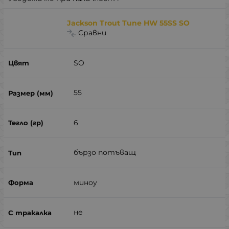
Jackson Trout Tune HW 55SS SO
Сравни
SO
55
6
бързо потъващ
миноу
не