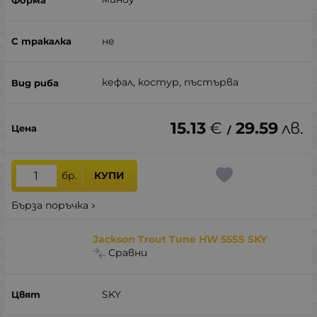
не
кефал, костур, пъстърва
15.13
€
29.59
лв.
/
бр.
КУПИ
Бърза поръчка
Jackson Trout Tune HW 55SS SKY
Сравни
SKY