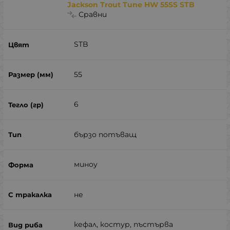
Jackson Trout Tune HW 55SS STB
Сравни
STB
55
6
бързо потъващ
миноу
не
кефал, костур, пъстърва