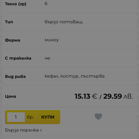
6
бързо потъващ
миноу
не
кефал, костур, пъстърва
15.13
€
29.59
лв.
/
бр.
КУПИ
Бърза поръчка