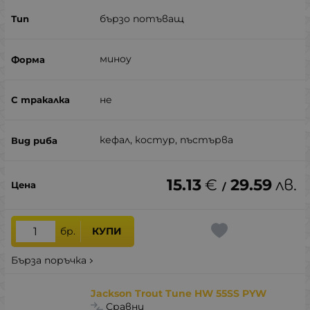
бързо потъващ
миноу
не
кефал, костур, пъстърва
15.13
€
29.59
лв.
/
бр.
КУПИ
Бърза поръчка
Jackson Trout Tune HW 55SS PYW
Сравни