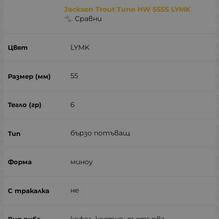
Jackson Trout Tune HW 55SS LYMK
Сравни
LYMK
55
6
бързо потъващ
миноу
не
кефал, костур, пъстърва