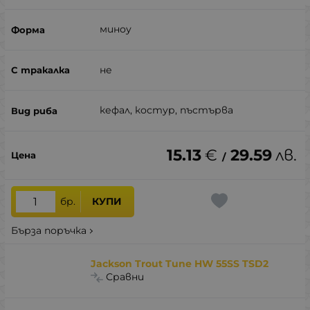
миноу
не
кефал, костур, пъстърва
15.13
€
29.59
лв.
/
бр.
КУПИ
Бърза поръчка
Jackson Trout Tune HW 55SS TSD2
Сравни