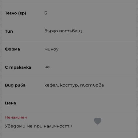
6
бързо потъващ
миноу
не
кефал, костур, пъстърва
Неналичен
Уведоми ме при наличност