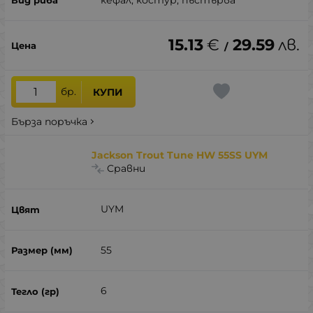
15.13
€
29.59
лв.
/
бр.
КУПИ
Бърза поръчка
Jackson Trout Tune HW 55SS UYM
Сравни
UYM
55
6