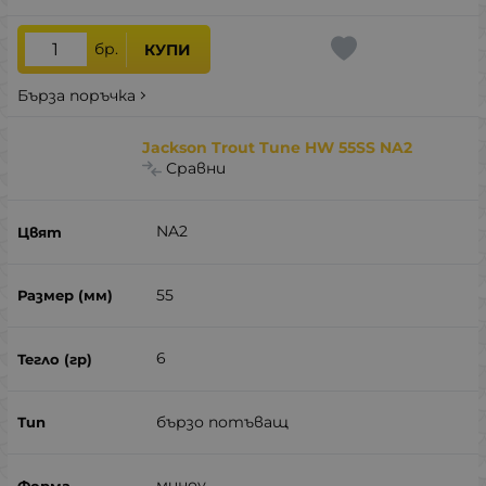
бр.
КУПИ
Бърза поръчка
Jackson Trout Tune HW 55SS NA2
Сравни
NA2
55
6
бързо потъващ
миноу