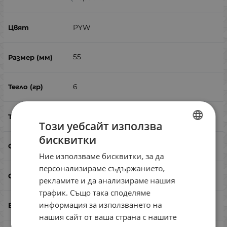
PYW
55
6
бързо потъващ
Този уебсайт използва
бисквитки
BULGARIAN
миноу
Ние използваме бисквитки, за да
ENGLISH
персонализираме съдържанието,
не
ROMANIAN
рекламите и да анализираме нашия
трафик. Също така споделяме
GREEK
информация за използването на
кефал, костур, пъстърва
нашия сайт от ваша страна с нашите