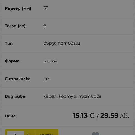
55
6
бързо потъващ
миноу
не
кефал, костур, пъстърва
15.13
€
29.59
лв.
/