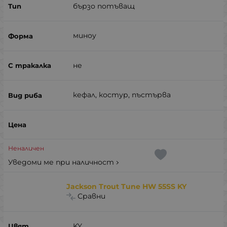
бързо потъващ
миноу
не
кефал, костур, пъстърва
Неналичен
Уведоми ме при наличност
Jackson Trout Tune HW 55SS KY
Сравни
KY