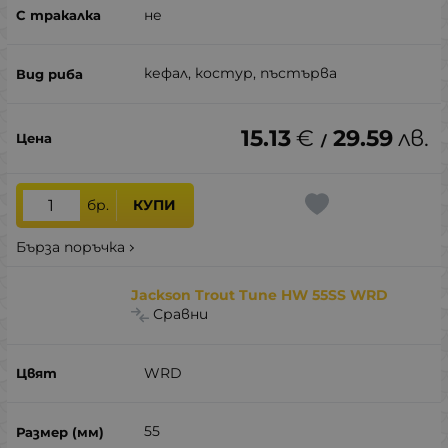
не
кефал, костур, пъстърва
15.13
€
29.59
лв.
/
бр.
КУПИ
Бърза поръчка
Jackson Trout Tune HW 55SS WRD
Сравни
WRD
55