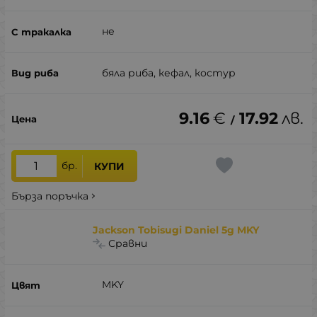
не
бяла риба, кефал, костур
9.16
€
17.92
лв.
/
бр.
КУПИ
Бърза поръчка
Jackson Tobisugi Daniel 5g MKY
Сравни
MKY