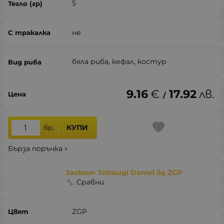
5
не
бяла риба, кефал, костур
9.16
€
17.92
лв.
/
бр.
КУПИ
Бърза поръчка
Jackson Tobisugi Daniel 5g ZGP
Сравни
ZGP