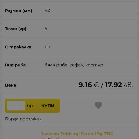
42
5
не
бяла риба, кефал, костур
9.16
€
17.92
лв.
/
бр.
КУПИ
Бърза поръчка
Jackson Tobisugi Daniel 5g ZBG