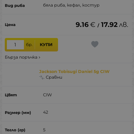
бяла риба, кефал, костур
9.16
€
17.92
лв.
/
бр.
КУПИ
Бърза поръчка
Jackson Tobisugi Daniel 5g CIW
Сравни
CIW
42
5