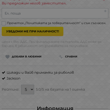
Ви предложим негов заместител.
Ел. поща
Прочетох „
Политиката за поверителност
“ и съм съгласен.
УВЕДОМИ МЕ ПРИ НАЛИЧНОСТ!
Цена с вкл. ДДС. При финализиране на поръчка, ДДС може да
варира, в зависимост от държавата на получаване.
ДОБАВИ В ЛЮБИМИ
СРАВНИ
Цикади и Вайб примамки за риболов
Jackson
5.0/5 на базата на 1 оценка
Рейтинг:
Информация