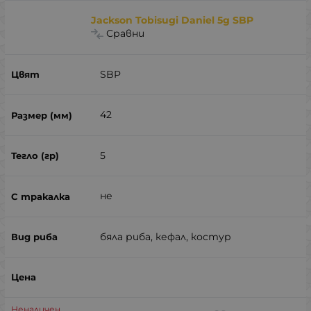
Jackson Tobisugi Daniel 5g SBP
Сравни
SBP
42
5
не
бяла риба, кефал, костур
Неналичен