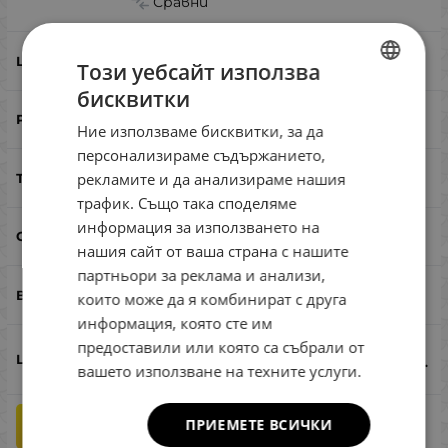
Сравни
ZBG
Този уебсайт използва
бисквитки
BULGARIAN
42
Ние използваме бисквитки, за да
ENGLISH
персонализираме съдържанието,
ROMANIAN
5
рекламите и да анализираме нашия
трафик. Също така споделяме
GREEK
информация за използването на
не
нашия сайт от ваша страна с нашите
партньори за реклама и анализи,
бяла риба, кефал, костур
които може да я комбинират с друга
информация, която сте им
предоставили или която са събрали от
9.16
€
17.92
лв.
/
вашето използване на техните услуги.
ПРИЕМЕТЕ ВСИЧКИ
бр.
КУПИ