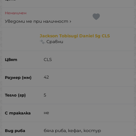
Неналичен
Уведоми ме при наличност
Jackson Tobisugi Daniel 5g CLS
Сравни
CLS
42
5
не
бяла риба, кефал, костур