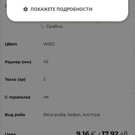
Бърза поръчка
ПОКАЖЕТЕ ПОДРОБНОСТИ
Jackson Tobisugi Daniel 5g WRD
Сравни
WRD
42
5
не
бяла риба, кефал, костур
9.16
€
17.92
лв.
/