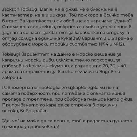
Jackson Tobisugi Daniel не е джиг, не е блесна, не е
кастмастер, не е и цикада. Той по-скоро е всичко това
в едно! За краткост и с любов ще го наричаме “Данчо”!
Стоманена сърцевина, покрита с оловно утежнение в
задната си част, захватът за карабинката отдолу, а
отзад солидна единична кука(във вариант 3 и 5 грама е
оборудван с морски тройки съответно №14 и №12).
Tobisugi вариантът на Данчо е морско решение за
капризни морски риби, изключително подходящ за
риболов на кокали и скумрии, а размерите 20, 30 и 40
грама са страхотни за всички пелагични видове и
лавраци.
Равномерната проводка го изкарва едва ли не на
самата повърхност, при потъване с опъната линия
пропада с трептене, при свободна планира като джиг.
Припомването го кара да се стрелка в различни
посоки, вибрирайки.
“Данчо” не може да се опише, той е радост за душата
и емоция за риболовеца!