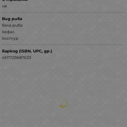
не
Вид риба
бяла риба
кефал
костур
Баркод (ISBN, UPC, др.)
4511729687633