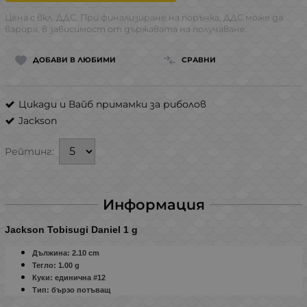
Цена с вкл. ДДС. При финализиране на поръчка, ДДС може да
варира, в зависимост от държавата на получаване.
ДОБАВИ В ЛЮБИМИ
СРАВНИ
Цикади и Вайб примамки за риболов
Jackson
Рейтинг:
Информация
Jackson Tobisugi Daniel 1 g
Дължина:
2.1
0
сm
Тегло: 1.00
g
Куки: единична #12
Тип: бързо потъващ