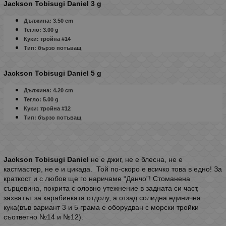
Jackson Tobisugi Daniel 3 g
Дължина:
3.5
0
сm
Тегло: 3.00
g
Куки: тройна #14
Тип: бързо потъващ
Jackson Tobisugi Daniel 5 g
Дължина:
4.2
0
сm
Тегло: 5.00
g
Куки: тройна #12
Тип: бързо потъващ
Jackson Tobisugi Daniel
не е джиг, не е блесна, не е
кастмастер, не е и цикада. Той по-скоро е всичко това в едно! За
краткост и с любов ще го наричаме “Данчо”! Стоманена
сърцевина, покрита с оловно утежнение в задната си част,
захватът за карабинката отдолу, а отзад солидна единична
кука(във вариант 3 и 5 грама е оборудван с морски тройки
съответно №14 и №12).