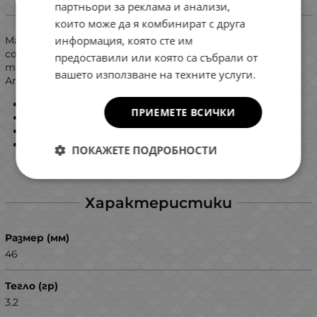
партньори за реклама и анализи,
Информация
които може да я комбинират с друга
информация, която сте им
Малък попер, който е подходящ за риболов в сладка и
солена вода. Въпреки малкия си размер и леко тегло, с
предоставили или която са събрали от
този попър се достигат завидни дистанции.
вашето използване на техните услуги.
Апетитна хапка за всякакъв вид хищни риби!
Вид: Плаващ
ПРИЕМЕТЕ ВСИЧКИ
Дължина: 46мм
Тегло: 3.2гр
Куки: 2бр
ПОКАЖЕТЕ ПОДРОБНОСТИ
Характеристики
Размер (мм)
46
Тегло (гр)
3.2