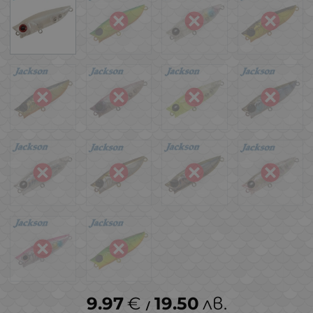
9.97
€
19.50
лв.
/