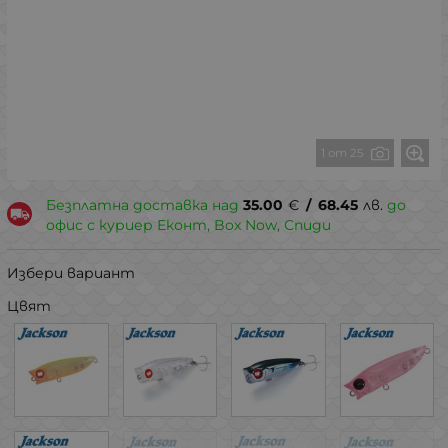
1 от 25
Безплатна доставка над
35.00
€
/
68.45
лв.
до
офис с куриер Еконт, Box Now, Спиди
Избери вариант
Цвят