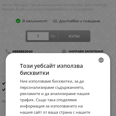
Цена с вкл. ДДС. При финализиране на поръчка, ДДС може да
варира, в зависимост от държавата на получаване.
В наличност
Доставка и плащане
бр.
КУПИ
0885863040
НАПРАВИ ЗАПИТВАНЕ
Този уебсайт използва
ДОБАВИ В ЛЮБИМИ
СРАВНИ
бисквитки
BULGARIAN
Ние използваме бисквитки, за да
ENGLISH
Воблери за спининг риболов
персонализираме съдържанието,
Jackson
ROMANIAN
рекламите и да анализираме нашия
трафик. Също така споделяме
GREEK
5.0/5 на базата на 1 оценка
Рейтинг:
информация за използването на
нашия сайт от ваша страна с нашите