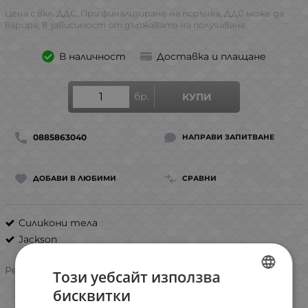
Цена с вкл. ДДС. При финализиране на поръчка, ДДС може да
варира, в зависимост от държавата на получаване.
В наличност
Доставка и плащане
бр.
КУПИ
0885863040
НАПРАВИ ЗАПИТВАНЕ
ДОБАВИ В ЛЮБИМИ
СРАВНИ
Силикони тела
Jackson
Рейтинг:
Този уебсайт използва
бисквитки
BULGARIAN