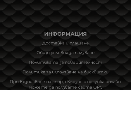
ИНФОРМАЦИЯ
Доставка и плащане
Общи условия за ползване
Политиката за поверителност
Политика за използване на бисквитки
При възникване на спор, свързан с покупка онлайн,
можете да ползвате сайта ОРС
Вашите права
Отказ от сделка
За Нас
Новини