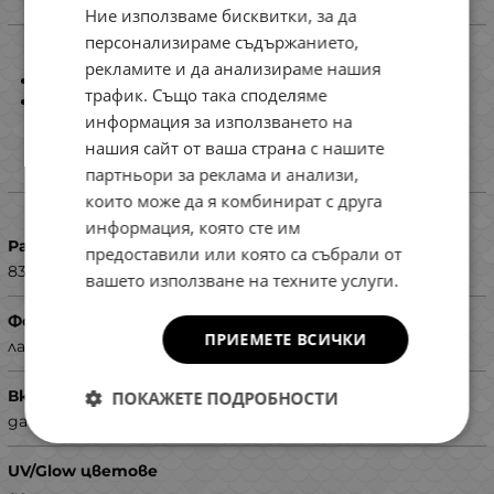
Ние използваме бисквитки, за да
Информация
ENGLISH
персонализираме съдържанието,
ROMANIAN
рекламите и да анализираме нашия
Дължина: 8.3см
трафик. Също така споделяме
GREEK
4 броя в пакет
информация за използването на
нашия сайт от ваша страна с нашите
партньори за реклама и анализи,
Характеристики
които може да я комбинират с друга
информация, която сте им
Размер (мм)
предоставили или която са събрали от
83
вашето използване на техните услуги.
Форма
ПРИЕМЕТЕ ВСИЧКИ
ларва
Вкус и аромат
ПОКАЖЕТЕ ПОДРОБНОСТИ
да
UV/Glow цветове