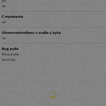
да
не
С тракалка
не
Окомплектовани с глава и кука
не
Вид риба
бяла риба
костур