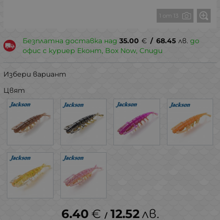
1 от 13
Безплатна доставка над
35.00
€
/
68.45
лв.
до
офис с куриер Еконт, Box Now, Спиди
Избери вариант
Цвят
6.40
€
12.52
лв.
/