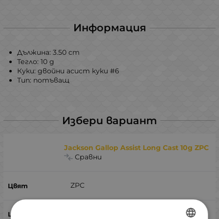
Информация
Дължина: 3.50 cm
Тегло: 10 g
Куки: двойни асист куки #6
Тип: потъващ
Избери вариант
Jackson Gallop Assist Long Cast 10g ZPC
Сравни
ZPC