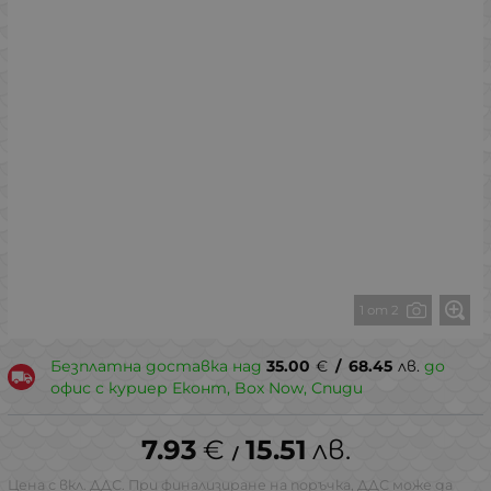
1 от 2
Безплатна доставка над
35.00
€
/
68.45
лв.
до
офис с куриер Еконт, Box Now, Спиди
7.93
€
15.51
лв.
/
Цена с вкл. ДДС. При финализиране на поръчка, ДДС може да