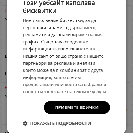
Този уебсайт използва
бисквитки
Неналичен
BULGARIAN
Уведоми ме при наличност
Ние използваме бисквитки, за да
ENGLISH
персонализираме съдържанието,
ROMANIAN
Jackson Gallop Assist Long Cast 10g ZLC
рекламите и да анализираме нашия
Сравни
трафик. Също така споделяме
GREEK
информация за използването на
нашия сайт от ваша страна с нашите
ZLC
партньори за реклама и анализи,
които може да я комбинират с друга
информация, която сте им
предоставили или която са събрали от
Неналичен
вашето използване на техните услуги.
Уведоми ме при наличност
ПРИЕМЕТЕ ВСИЧКИ
Jackson Gallop Assist Long Cast 10g ZGP
Сравни
ПОКАЖЕТЕ ПОДРОБНОСТИ