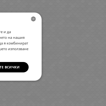
е и да
BULGARIAN
нето на нашия
ENGLISH
 да я комбинират
ROMANIAN
ашето използване
GREEK
ТЕ ВСИЧКИ