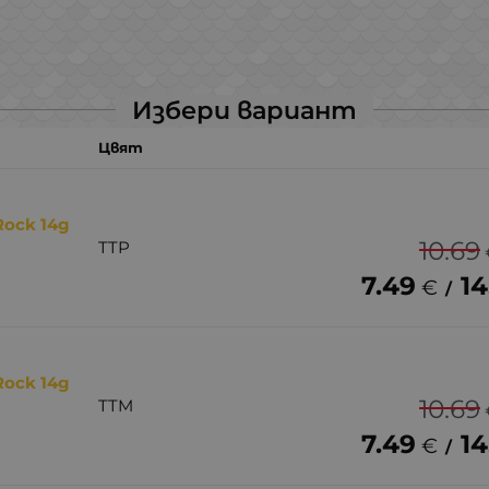
Избери вариант
Цвят
Rock 14g
10.69
TTP
7.49
14
€
/
Rock 14g
10.69
TTM
7.49
14
€
/