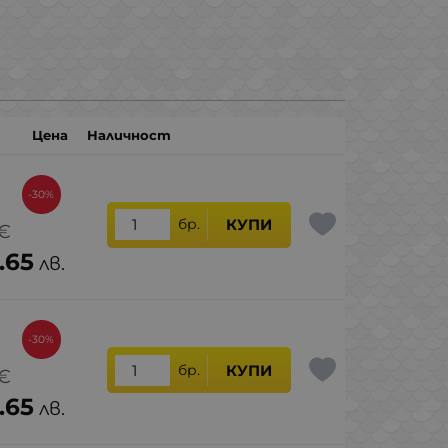
Цена
Наличност
-30%
бр.
КУПИ
€
.65
лв.
-30%
бр.
КУПИ
€
.65
лв.