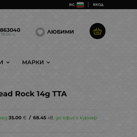
BG
ВХОД
5863040
ЛЮБИМИ
 19.00 ч.
И
МАРКИ
ead Rock 14g TTA
над
35.00
€
/
68.45
лв.
до офис с куриер
и