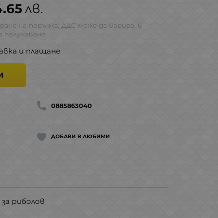
4.65
лв.
ране на поръчка, ДДС може да варира, в
 получаване.
авка и плащане
И
0885863040
ДОБАВИ В ЛЮБИМИ
 за риболов