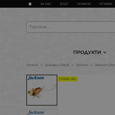
ЗА НАС
БЛОГ
НОВИНИ
ОТЗИВИ
ПРОДУКТИ
Начало
Цикади и Вайб
Jackson
Jackson Dani
ПРОМО -30%