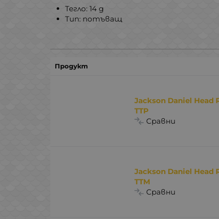
Тегло: 14 g
Тип: потъващ
Продукт
Jackson Daniel Head 
TTP
Сравни
Jackson Daniel Head 
TTM
Сравни