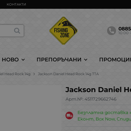
КОНТАКТИ
088
10.00 -
НОВО
ПРЕПОРЪЧАНИ
ПРОМОЦИ
el Head Rock 14g
Jackson Daniel Head Rock 14g TTA
Jackson Daniel H
Арт.№:
4511729662746
Безплатна доставка 
Еконт, Box Now, Спид