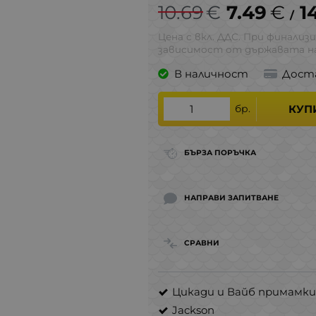
10.69
€
7.49
€
1
/
Цена с вкл. ДДС. При финализи
зависимост от държавата на
В наличност
Дост
бр.
КУП
БЪРЗА ПОРЪЧКА
НАПРАВИ ЗАПИТВАНЕ
СРАВНИ
Цикади и Вайб примамки
Jackson