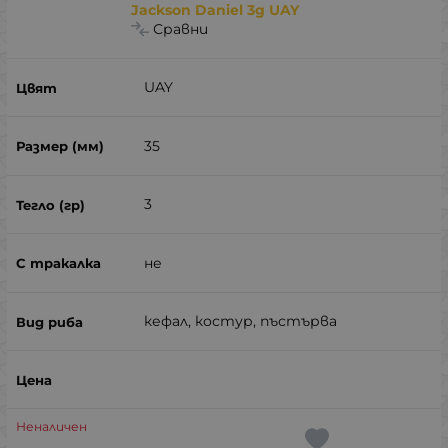
Jackson Daniel 3g UAY
Сравни
UAY
35
3
не
кефал, костур, пъстърва
Неналичен