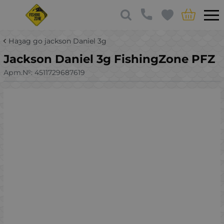
Назад до jackson Daniel 3g
Jackson Daniel 3g FishingZone PFZ
Арт.№:
4511729687619