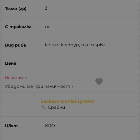
3
не
кефал, костур, пъстърва
Неналичен
Уведоми ме при наличност
Jackson Daniel 3g KRO
Сравни
KRO