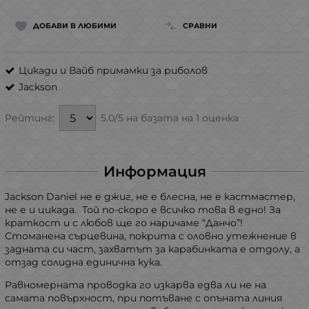
ДОБАВИ В ЛЮБИМИ
СРАВНИ
Цикади и Вайб примамки за риболов
Jackson
5.0/5 на базата на 1 оценка
Рейтинг:
Информация
Jackson Daniel не е джиг, не е блесна, не е кастмастер,
не е и цикада. Той по-скоро е всичко това в едно! За
краткост и с любов ще го наричаме “Данчо”!
Стоманена сърцевина, покрита с оловно утежнение в
задната си част, захватът за карабинката е отдолу, а
отзад солидна единична кука.
Равномерната проводка го изкарва едва ли не на
самата повърхност, при потъване с опъната линия