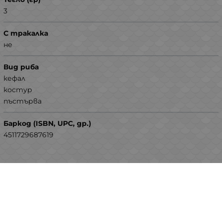
3
С тракалка
не
Вид риба
кефал
костур
пъстърва
Баркод (ISBN, UPC, др.)
4511729687619