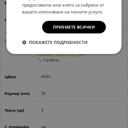
кефал, костур, пъстърва
предоставили или която са събрали от
вашето използване на техните услуги.
ПРИЕМЕТЕ ВСИЧКИ
Неналичен
Уведоми ме при наличност
ПОКАЖЕТЕ ПОДРОБНОСТИ
Jackson Daniel 3g KKM
Сравни
KKM
35
3
не