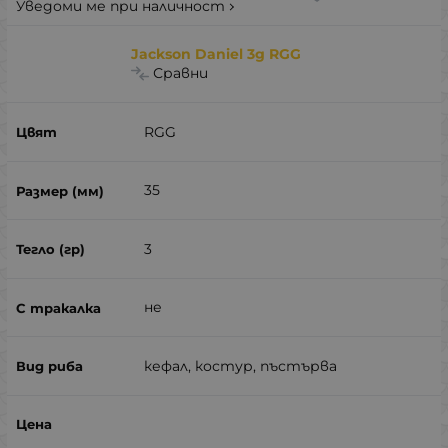
Уведоми ме при наличност
Jackson Daniel 3g RGG
Сравни
RGG
35
3
не
кефал, костур, пъстърва