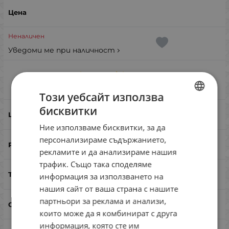
Неналичен
Уведоми ме при наличност
Jackson Daniel 3g PUP
Сравни
Този уебсайт използва
бисквитки
BULGARIAN
PUP
Ние използваме бисквитки, за да
ENGLISH
персонализираме съдържанието,
35
ROMANIAN
рекламите и да анализираме нашия
трафик. Също така споделяме
GREEK
3
информация за използването на
нашия сайт от ваша страна с нашите
партньори за реклама и анализи,
не
които може да я комбинират с друга
информация, която сте им