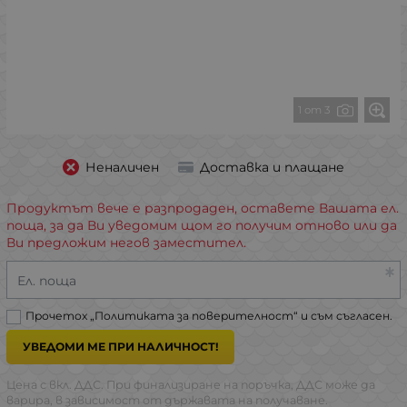
1 от 3
Неналичен
Доставка и плащане
Продуктът вече е разпродаден, оставете Вашата ел.
поща, за да Ви уведомим щом го получим отново или да
Ви предложим негов заместител.
Ел. поща
Прочетох „
Политиката за поверителност
“ и съм съгласен.
УВЕДОМИ МЕ ПРИ НАЛИЧНОСТ!
Цена с вкл. ДДС. При финализиране на поръчка, ДДС може да
варира, в зависимост от държавата на получаване.