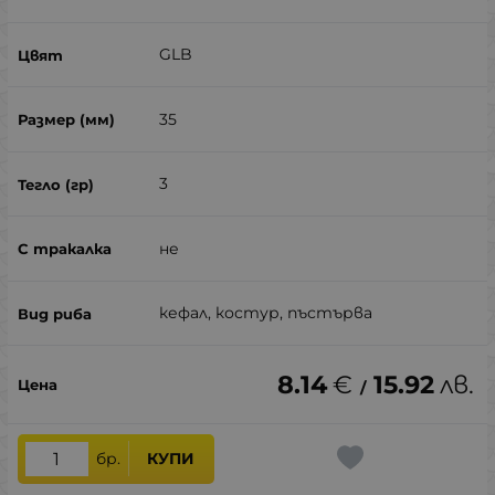
GLB
35
3
не
кефал, костур, пъстърва
8.14
€
15.92
лв.
/
бр.
КУПИ