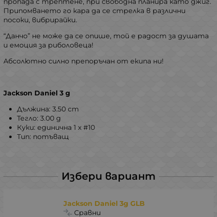
пропада с трептене, при свободна планира като джиг.
Припомването го кара да се стрелка в различни
посоки, вибрирайки.
“Данчо” не може да се опише, той е радост за душата
и емоция за риболовеца!
Абсолютно силно препоръчан от екипа ни!
Jackson Daniel 3 g
Дължина: 3.50 сm
Тегло: 3.00 g
Куки: единична 1 х #10
Тип: потъващ
Избери вариант
Jackson Daniel 3g GLB
Сравни