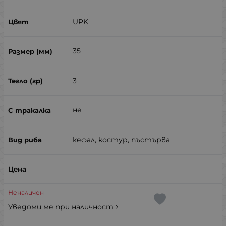
UPK
35
3
не
кефал, костур, пъстърва
Неналичен
Уведоми ме при наличност