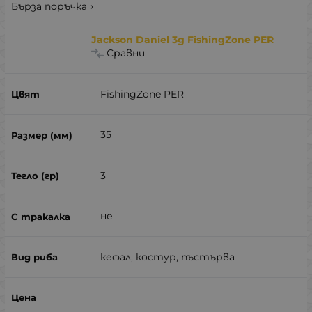
Бърза поръчка
Jackson Daniel 3g FishingZone PER
Сравни
FishingZone PER
35
3
не
кефал, костур, пъстърва