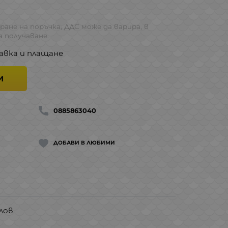
ране на поръчка, ДДС може да варира, в
 получаване.
авка и плащане
И
0885863040
ДОБАВИ В ЛЮБИМИ
лов