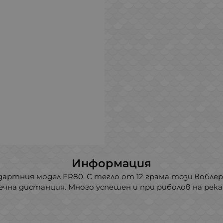
Информация
дартния модел FR80. С тегло от 12 грама този воблер 
ечна дистанция. Много успешен и при риболов на река