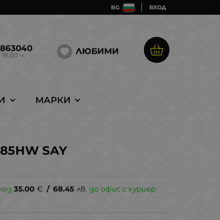
BG
ВХОД
5863040
ЛЮБИМИ
 19.00 ч.
И
МАРКИ
FR85HW SAY
над
35.00
€
/
68.45
лв.
до офис с куриер
и