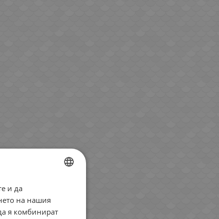
е и да
BULGARIAN
нето на нашия
ENGLISH
 да я комбинират