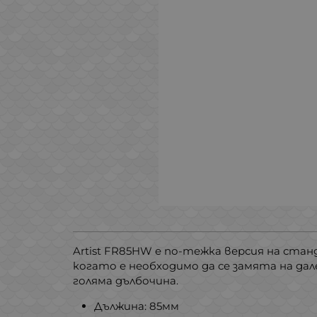
Artist FR85HW е по-тежка версия на стан
когато е необходимо да се замята на дал
голяма дълбочина.
Дължина: 85мм