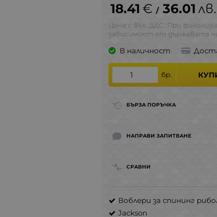
18.41
€
36.01
лв.
/
Цена с вкл. ДДС. При финализи
зависимост от държавата на
В наличност
Дост
бр.
КУП
БЪРЗА ПОРЪЧКА
НАПРАВИ ЗАПИТВАНЕ
СРАВНИ
Воблери за спининг рибо
Jackson