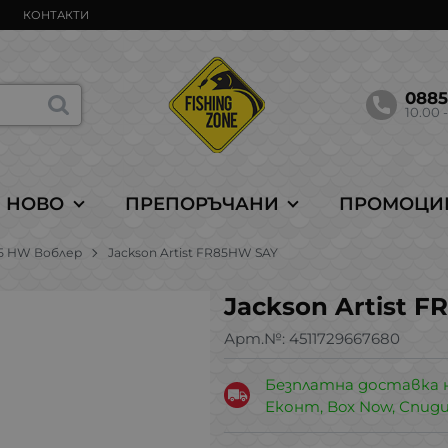
КОНТАКТИ
088
10.00 -
НОВО
ПРЕПОРЪЧАНИ
ПРОМОЦИ
R85 HW Воблер
Jackson Artist FR85HW SAY
Jackson Artist 
Арт.№:
4511729667680
Безплатна доставка 
Еконт, Box Now, Спид