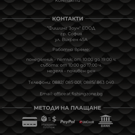
Контакти
КОНТАКТИ
“Фишинг Зоун“ ЕOOД
гр. София
ул. Вихрен 45А
Работно време:
понеделник - петък: от 10:00 до 19:00 ч.
събота: от 10:00 до 17:00 ч.
неделя - почивен ден
Tелефони:
0882/ 085 001
,
0885/ 863 040
Email:
office:at:fishingzone.bg
МЕТОДИ НА ПЛАЩАНЕ