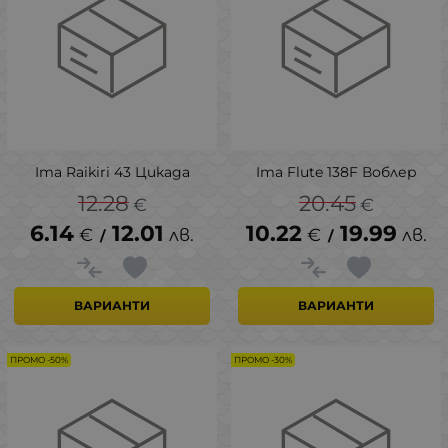
Ima Raikiri 43 Цикада
Ima Flute 138F Воблер
12.28
20.45
€
€
6.14
12.01
10.22
19.99
€
лв.
€
лв.
/
/
ВАРИАНТИ
ВАРИАНТИ
ПРОМО -50%
ПРОМО -30%