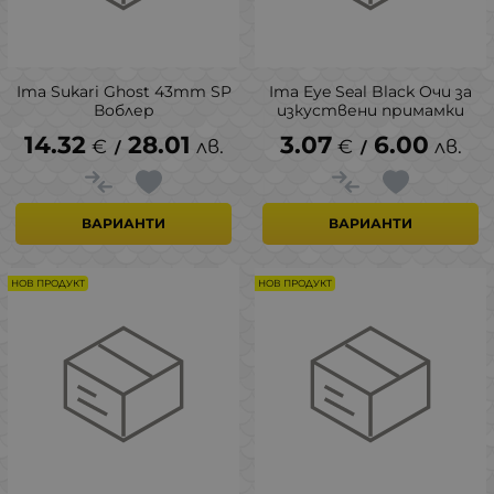
Ima Sukari Ghost 43mm SP
Ima Eye Seal Black Очи за
Воблер
изкуствени примамки
14.32
28.01
3.07
6.00
€
лв.
€
лв.
/
/
ВАРИАНТИ
ВАРИАНТИ
НОВ ПРОДУКТ
НОВ ПРОДУКТ