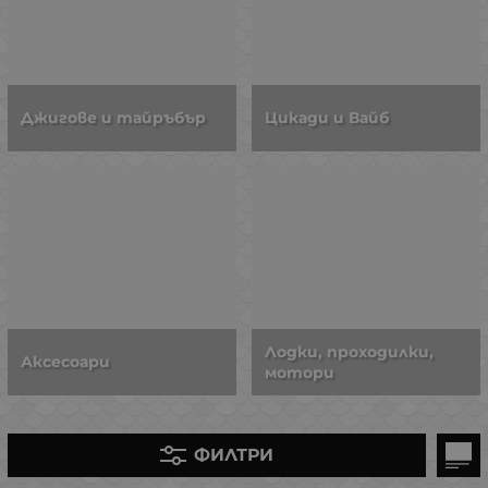
Джигове и тайръбър
Цикади и Вайб
Лодки, проходилки,
Аксесоари
мотори
ФИЛТРИ