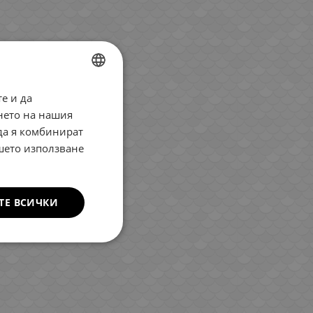
е и да
BULGARIAN
нето на нашия
ENGLISH
 да я комбинират
ROMANIAN
ашето използване
GREEK
ТЕ ВСИЧКИ