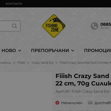
КОНТАКТИ
088
10.00 -
НОВО
ПРЕПОРЪЧАНИ
ПРОМОЦИ
ликони
Fiiish
Crazy Sand Eel
Fiiish Crazy Sand Eel No3 Combo
Fiiish Crazy San
22 cm, 70g Сил
Арт.№:
Fiiish Crazy Sand Ee
Неналичен
Достав