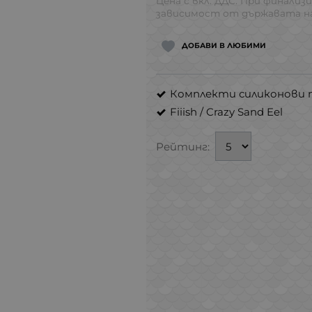
Цена с вкл. ДДС. При финализи
зависимост от държавата на
ДОБАВИ В ЛЮБИМИ
Комплекти силиконови 
Fiiish
/
Crazy Sand Eel
Рейтинг: