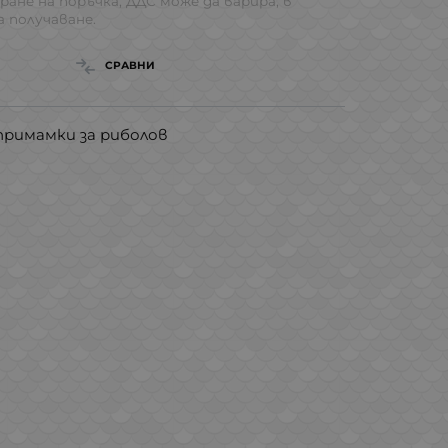
ране на поръчка, ДДС може да варира, в
 получаване.
СРАВНИ
примамки за риболов