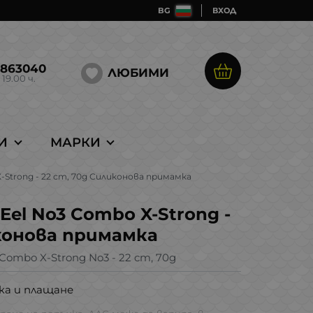
BG
ВХОД
5863040
ЛЮБИМИ
 19.00 ч.
И
МАРКИ
 X-Strong - 22 cm, 70g Силиконова примамка
d Eel No3 Combo X-Strong -
иконова примамка
l Combo X-Strong No3 - 22 cm, 70g
ка и плащане