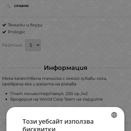
СРАВНИ
Тениски и блузи
Prologic
Рейтинг:
Информация
Мека качествена тениска с много хубави лога,
оребрена яка и райета на ръкава
Плат полиестер/памук, 200 гр./м2
Бродерия на World Carp Team на гърдите
Този уебсайт използва
Избери вариант
бисквитки
BULGARIAN