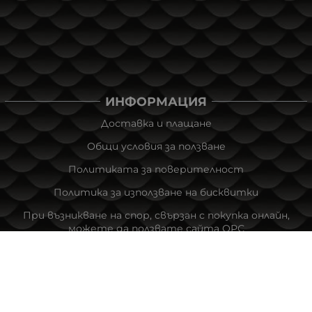
ИНФОРМАЦИЯ
Доставка и плащане
Общи условия за ползване
Политиката за поверителност
Политика за използване на бисквитки
При възникване на спор, свързан с покупка онлайн,
можете да ползвате сайта ОРС
Вашите права
Отказ от сделка
За Нас