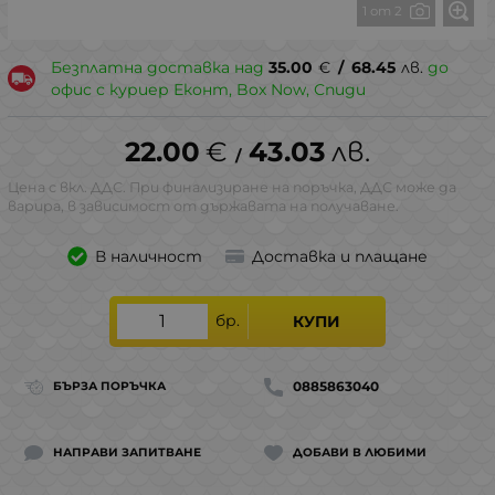
1 от 2
Безплатна доставка над
35.00
€
/
68.45
лв.
до
офис с куриер Еконт, Box Now, Спиди
22.00
€
43.03
лв.
/
Цена с вкл. ДДС. При финализиране на поръчка, ДДС може да
варира, в зависимост от държавата на получаване.
В наличност
Доставка и плащане
бр.
КУПИ
0885863040
БЪРЗА ПОРЪЧКА
НАПРАВИ ЗАПИТВАНЕ
ДОБАВИ В ЛЮБИМИ