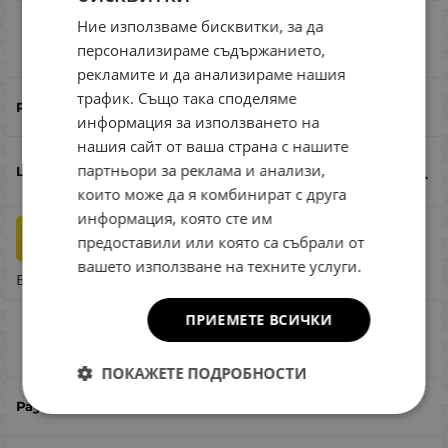
Ние използваме бисквитки, за да
PL World Team Polo Shirt XL
ENGLISH
Сравни
персонализираме съдържанието,
ROMANIAN
рекламите и да анализираме нашия
трафик. Също така споделяме
GREEK
XL
информация за използването на
нашия сайт от ваша страна с нашите
22.00
€
43.03
лв.
партньори за реклама и анализи,
/
които може да я комбинират с друга
информация, която сте им
бр.
КУПИ
предоставили или която са събрали от
вашето използване на техните услуги.
Бърза поръчка
ПРИЕМЕТЕ ВСИЧКИ
PL World Team Polo Shirt L
Сравни
ПОКАЖЕТЕ ПОДРОБНОСТИ
L