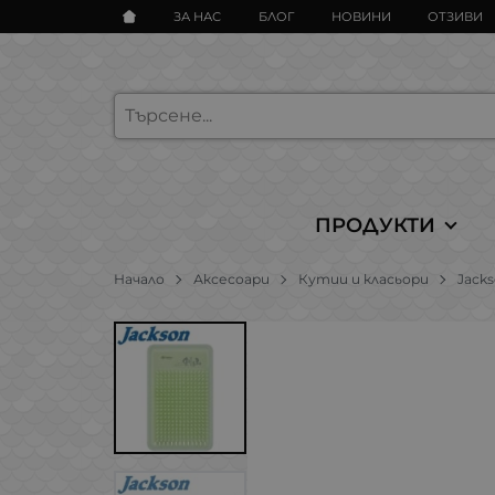
ЗА НАС
БЛОГ
НОВИНИ
ОТЗИВИ
ПРОДУКТИ
Начало
Аксесоари
Кутии и класьори
Jack