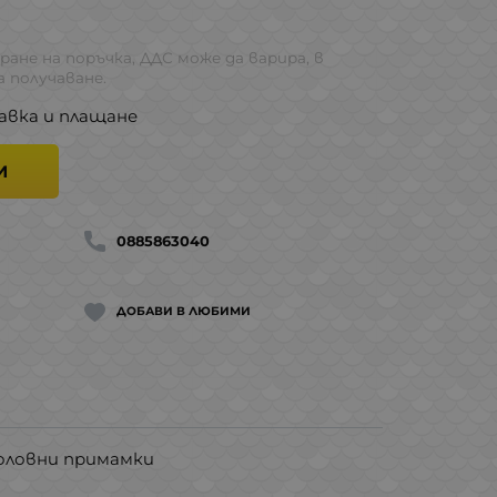
.
ране на поръчка, ДДС може да варира, в
 получаване.
авка и плащане
И
0885863040
ДОБАВИ В ЛЮБИМИ
боловни примамки