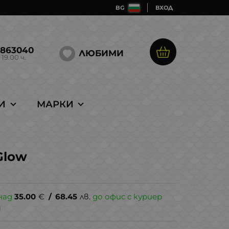
BG
ВХОД
5863040
ЛЮБИМИ
 19.00 ч.
И
МАРКИ
Glow
над
35.00
€
/
68.45
лв.
до офис с куриер
и