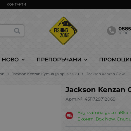
КОНТАКТИ
088
10.00 -
НОВО
ПРЕПОРЪЧАНИ
ПРОМОЦИ
son
Jackson Kenzan Кутия за примамки
Jackson Kenzan Glow
Jackson Kenzan 
Арт.№:
4511729712069
Безплатна доставка 
Еконт, Box Now, Спид