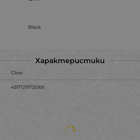
k
Black
Характеристики
Glow
4511729712069