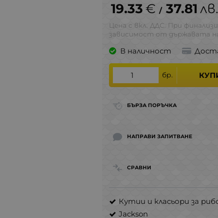
19.33
€
37.81
лв
/
Цена с вкл. ДДС. При финализи
зависимост от държавата на
В наличност
Дост
бр.
КУП
БЪРЗА ПОРЪЧКА
НАПРАВИ ЗАПИТВАНЕ
СРАВНИ
Кутии и класьори за ри
Jackson