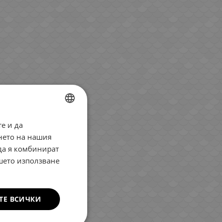
е и да
BULGARIAN
нето на нашия
ENGLISH
 да я комбинират
ROMANIAN
ашето използване
GREEK
ТЕ ВСИЧКИ