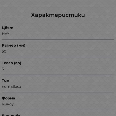
Характеристики
Цвят
HAY
Размер (мм)
50
Тегло (гр)
5
Тип
потъващ
Форма
миноу
Вид риба