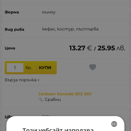
миноу
кефал, костур, пъстърва
13.27
€
25.95
лв.
/
бр.
КУПИ
Бърза поръчка
Jackson Kanade 50S SKY
Сравни
SKY
Този уебсайт използва