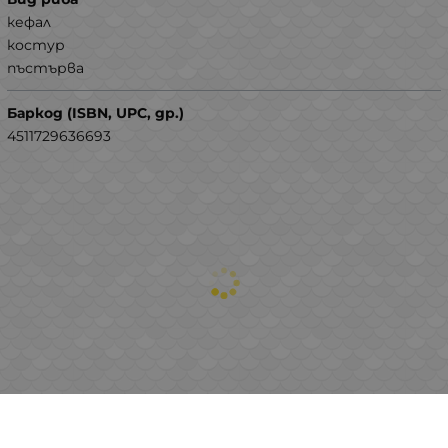
кефал
костур
пъстърва
Баркод (ISBN, UPC, др.)
4511729636693