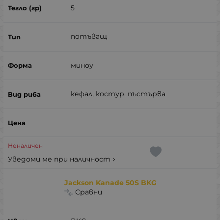
5
потъващ
миноу
кефал, костур, пъстърва
Неналичен
Уведоми ме при наличност
Jackson Kanade 50S BKG
Сравни