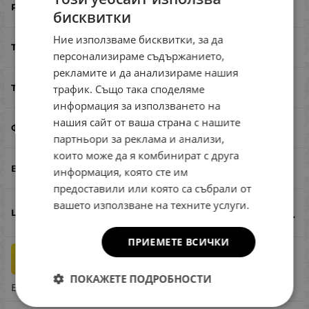
50
бисквитки
BULGARIAN
Ние използваме бисквитки, за да
ENGLISH
5
персонализираме съдържанието,
ROMANIAN
рекламите и да анализираме нашия
потъващ
трафик. Също така споделяме
GREEK
информация за използването на
нашия сайт от ваша страна с нашите
миноу
партньори за реклама и анализи,
които може да я комбинират с друга
кефал, костур, пъстърва
информация, която сте им
предоставили или която са събрали от
вашето използване на техните услуги.
13.27
€
25.95
лв.
/
ПРИЕМЕТЕ ВСИЧКИ
бр.
КУПИ
ПОКАЖЕТЕ ПОДРОБНОСТИ
Бърза поръчка