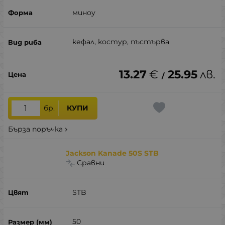
миноу
кефал, костур, пъстърва
13.27
€
25.95
лв.
/
бр.
КУПИ
Бърза поръчка
Jackson Kanade 50S STB
Сравни
STB
50