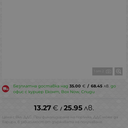
1 от 2
Безплатна доставка над
35.00
€
/
68.45
лв.
до
офис с куриер Еконт, Box Now, Спиди
13.27
€
25.95
лв.
/
Цена с вкл. ДДС. При финализиране на поръчка, ДДС може да
варира, в зависимост от държавата на получаване.