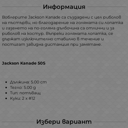
Информация
Воблерите Jackson Kanade са създадени с цел риболов
на пъстърви, но благодарение на голямата си лопатка
и газенето на по-голяма дълбочина са отлични и за
риболов на костур. Въпреки голямата лопатка, се
държат изключително стабилно в течение и
постигат завидна дистанция при замятане.
Jackson Kanade 50S
Дължина: 5.00 сm
Тегло: 5.00 g
Тип: потъващ
Куки: 2 x #12
Избери вариант