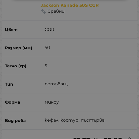
Jackson Kanade 50S CGR
Сравни
CGR
50
5
потъващ
миноу
кефал, костур, пъстърва