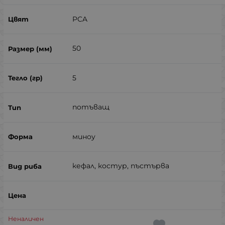
PCA
50
5
потъващ
миноу
кефал, костур, пъстърва
Неналичен