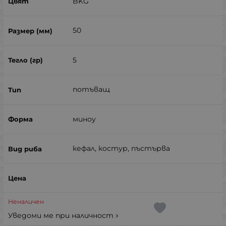
BKG
50
5
потъващ
миноу
кефал, костур, пъстърва
Неналичен
Уведоми ме при наличност