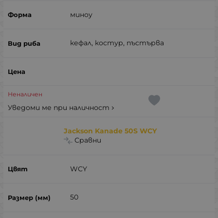
миноу
кефал, костур, пъстърва
Неналичен
Уведоми ме при наличност
Jackson Kanade 50S WCY
Сравни
WCY
50