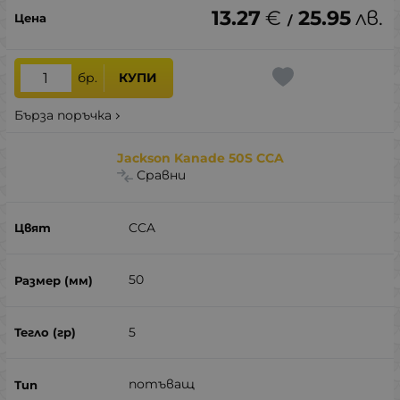
13.27
€
25.95
лв.
/
бр.
КУПИ
Бърза поръчка
Jackson Kanade 50S CCA
Сравни
CCA
50
5
потъващ