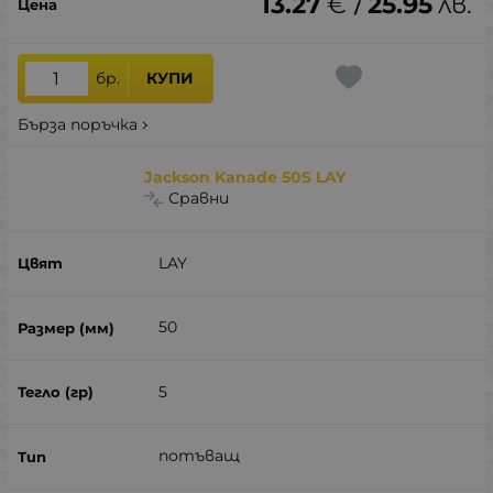
13.27
€
25.95
лв.
/
бр.
КУПИ
Бърза поръчка
Jackson Kanade 50S LAY
Сравни
LAY
50
5
потъващ