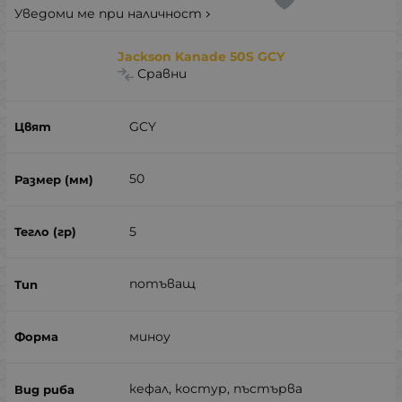
Уведоми ме при наличност
Jackson Kanade 50S GCY
Сравни
GCY
50
5
потъващ
миноу
кефал, костур, пъстърва