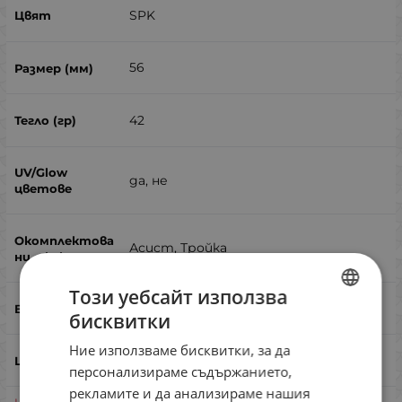
SPK
56
42
да, не
Асист, Тройка
Този уебсайт използва
лаврак, лефер, паламуд
бисквитки
BULGARIAN
Ние използваме бисквитки, за да
ENGLISH
персонализираме съдържанието,
ROMANIAN
рекламите и да анализираме нашия