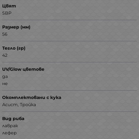
Цвят
SBP
Размер (мм)
56
Тегло (гр)
42
UV/Glow цветове
да
не
Окомплектовани с кука
Асист, Тройка
Вид риба
лаврак
лефер