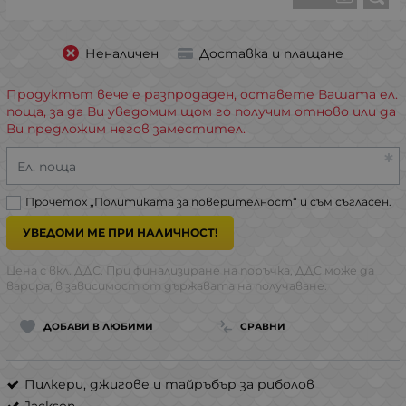
Неналичен
Доставка и плащане
Продуктът вече е разпродаден, оставете Вашата ел.
поща, за да Ви уведомим щом го получим отново или да
Ви предложим негов заместител.
Ел. поща
Прочетох „
Политиката за поверителност
“ и съм съгласен.
УВЕДОМИ МЕ ПРИ НАЛИЧНОСТ!
Цена с вкл. ДДС. При финализиране на поръчка, ДДС може да
варира, в зависимост от държавата на получаване.
ДОБАВИ В ЛЮБИМИ
СРАВНИ
Пилкери, джигове и тайръбър за риболов