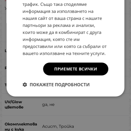
Неналичен
трафик. Също така споделяме
GREEK
Уведоми ме при наличност
информация за използването на
нашия сайт от ваша страна с нашите
Jackson Gallop Assist Long Cast 42g
партньори за реклама и анализи,
CRB
които може да я комбинират с друга
Сравни
информация, която сте им
предоставили или която са събрали от
CRB
вашето използване на техните услуги.
56
ПРИЕМЕТЕ ВСИЧКИ
ПОКАЖЕТЕ ПОДРОБНОСТИ
42
да, не
Асист, Тройка