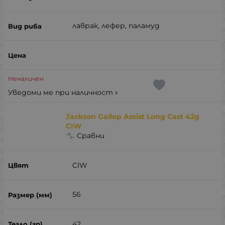
лаврак, лефер, паламуд
Неналичен
Уведоми ме при наличност
Jackson Gallop Assist Long Cast 42g
CIW
Сравни
CIW
56
42