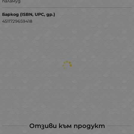
паламуд
Баркод (ISBN, UPC, др.)
4511729659418
Отзиви към продукт